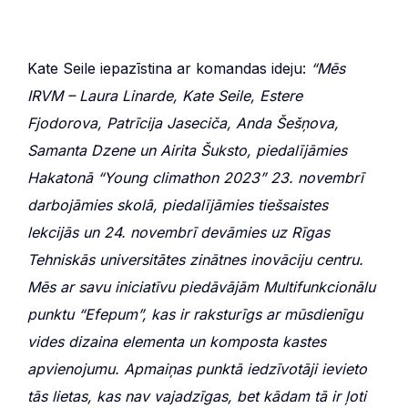
Kate Seile iepazīstina ar komandas ideju:
“Mēs
IRVM – Laura Linarde, Kate Seile, Estere
Fjodorova, Patrīcija Jaseciča, Anda Šešņova,
Samanta Dzene un Airita Šuksto, piedalījāmies
Hakatonā “Young climathon 2023” 23. novembrī
darbojāmies skolā, piedalījāmies tiešsaistes
lekcijās un 24. novembrī devāmies uz Rīgas
Tehniskās universitātes zinātnes inovāciju centru.
Mēs ar savu iniciatīvu piedāvājām Multifunkcionālu
punktu “Efepum”, kas ir raksturīgs ar mūsdienīgu
vides dizaina elementa un komposta kastes
apvienojumu. Apmaiņas punktā iedzīvotāji ievieto
tās lietas, kas nav vajadzīgas, bet kādam tā ir ļoti