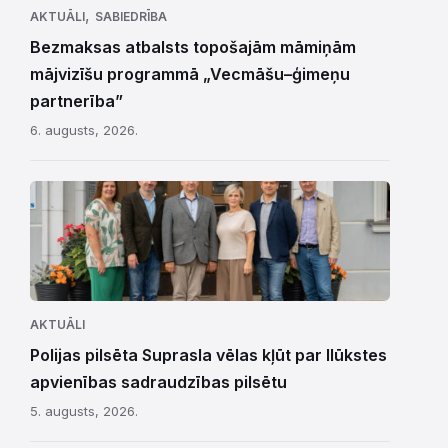
,
AKTUĀLI
SABIEDRĪBA
Bezmaksas atbalsts topošajām māmiņām
mājvizīšu programmā „Vecmāšu–ģimeņu
partnerība”
6. augusts, 2026.
AKTUĀLI
Polijas pilsēta Suprasla vēlas kļūt par Ilūkstes
apvienības sadraudzības pilsētu
5. augusts, 2026.