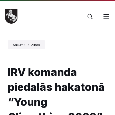
Pāriet
Skip
Skip
uz
to
to
saturu
main
footer
navigation
Sākums
Ziņas
IRV komanda
piedalās hakatonā
“Young