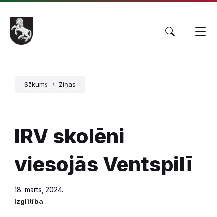
Pāriet
Skip
Skip
uz
to
to
saturu
main
footer
navigation
Sākums
Ziņas
IRV skolēni
viesojās Ventspilī
18. marts, 2024.
Izglītība