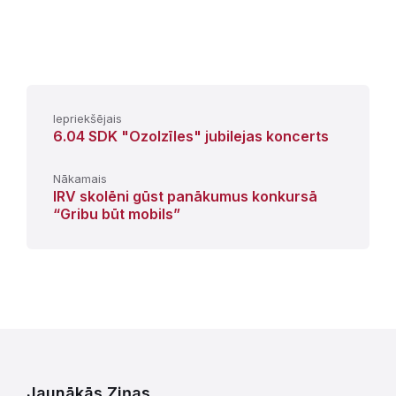
Iepriekšējais
6.04 SDK "Ozolzīles" jubilejas koncerts
Nākamais
IRV skolēni gūst panākumus konkursā
“Gribu būt mobils”
Jaunākās Ziņas