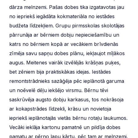
dārza melnzemi. Pašas dobes tika izgatavotas jau
no iepriekš iegādāta kokmateriāla no iestādes
budžeta līdzekļiem. Grupu pirmsskolas skolotājas
pārrunāja ar bērniem dobju nepieciešamību un
katrs no bērniem kopā ar vecākiem brīvdienās
zīmēja savu sapņu dobes plānu, iekļaujot mīļākos
augus. Meitenes vairāk izvēlējās krāšņas puķes,
bet zēniem bija praktiskākas idejas. Iestādes
remontstrādnieks sazāģēja pēc ieplānotā garuma
un noēvelē dēļu iekšējo virsmu. Bērnu tēvi
saskrūvēja augsto dobju karkasus, tos nokrāsoja
ar kokapstrādes līdzekli, krāsu un novietoja
iepriekš ieplānotajās vietās bērnu rotaļu laukumos.
Vecāki ieklāja kartonu pamatnē un pildīja dobes
pamatu ar pērno lapu kārtu, pēc tam ar melnzemi.