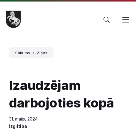
Pāriet
Skip
Skip
uz
to
to
saturu
main
footer
navigation
Sākums
Ziņas
Izaudzējam
darbojoties kopā
31. maijs, 2024.
Izglītība