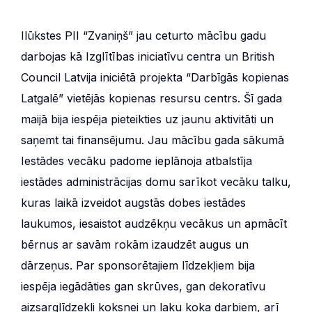
Ilūkstes PII “Zvaniņš” jau ceturto mācību gadu
darbojas kā Izglītības iniciatīvu centra un British
Council Latvija iniciētā projekta “Darbīgās kopienas
Latgalē” vietējās kopienas resursu centrs. Šī gada
maijā bija iespēja pieteikties uz jaunu aktivitāti un
saņemt tai finansējumu. Jau mācību gada sākumā
Iestādes vecāku padome ieplānoja atbalstīja
iestādes administrācijas domu sarīkot vecāku talku,
kuras laikā izveidot augstās dobes iestādes
laukumos, iesaistot audzēkņu vecākus un apmācīt
bērnus ar savām rokām izaudzēt augus un
dārzeņus. Par sponsorētajiem līdzekļiem bija
iespēja iegādāties gan skrūves, gan dekoratīvu
aizsarglīdzekli koksnei un laku koka darbiem, arī