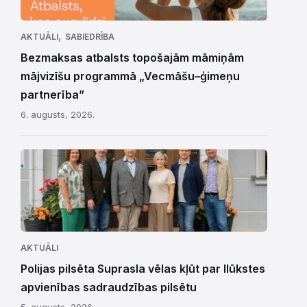
,
AKTUĀLI
SABIEDRĪBA
Bezmaksas atbalsts topošajām māmiņām
mājvizīšu programmā „Vecmāšu–ģimeņu
partnerība”
6. augusts, 2026.
AKTUĀLI
Polijas pilsēta Suprasla vēlas kļūt par Ilūkstes
apvienības sadraudzības pilsētu