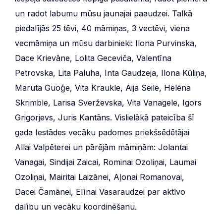
un radot labumu mūsu jaunajai paaudzei. Talkā
piedalījās 25 tēvi, 40 māmiņas, 3 vectēvi, viena
vecmāmiņa un mūsu darbinieki: Ilona Purvinska,
Dace Krievāne, Lolita Geceviča, Valentīna
Petrovska, Lita Paluha, Inta Gaudzeja, Ilona Kūliņa,
Maruta Guoģe, Vita Kraukle, Aija Seile, Helēna
Skrimble, Larisa Sverževska, Vita Vanagele, Igors
Grigorjevs, Juris Kantāns. Vislielākā pateicība šī
gada Iestādes vecāku padomes priekšsēdētājai
Allai Valpēterei un pārējām māmiņām: Jolantai
Vanagai, Sindijai Zaicai, Rominai Ozoliņai, Laumai
Ozoliņai, Mairitai Laizānei, Aļonai Romanovai,
Dacei Čamānei, Elīnai Vasaraudzei par aktīvo
dalību un vecāku koordinēšanu.