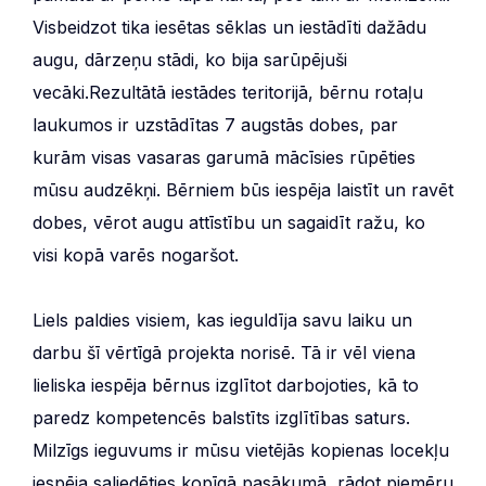
Visbeidzot tika iesētas sēklas un iestādīti dažādu
augu, dārzeņu stādi, ko bija sarūpējuši
vecāki.Rezultātā iestādes teritorijā, bērnu rotaļu
laukumos ir uzstādītas 7 augstās dobes, par
kurām visas vasaras garumā mācīsies rūpēties
mūsu audzēkņi. Bērniem būs iespēja laistīt un ravēt
dobes, vērot augu attīstību un sagaidīt ražu, ko
visi kopā varēs nogaršot.
Liels paldies visiem, kas ieguldīja savu laiku un
darbu šī vērtīgā projekta norisē. Tā ir vēl viena
lieliska iespēja bērnus izglītot darbojoties, kā to
paredz kompetencēs balstīts izglītības saturs.
Milzīgs ieguvums ir mūsu vietējās kopienas locekļu
iespēja saliedēties kopīgā pasākumā, rādot piemēru