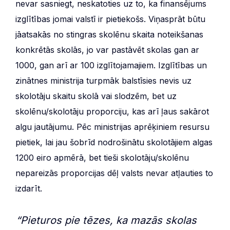
nevar sasniegt, neskatoties uz to, ka finansējums
izglītības jomai valstī ir pietiekošs. Viņasprāt būtu
jāatsakās no stingras skolēnu skaita noteikšanas
konkrētās skolās, jo var pastāvēt skolas gan ar
1000, gan arī ar 100 izglītojamajiem. Izglītības un
zinātnes ministrija turpmāk balstīsies nevis uz
skolotāju skaitu skolā vai slodzēm, bet uz
skolēnu/skolotāju proporciju, kas arī ļaus sakārot
algu jautājumu. Pēc ministrijas aprēķiniem resursu
pietiek, lai jau šobrīd nodrošinātu skolotājiem algas
1200 eiro apmērā, bet tieši skolotāju/skolēnu
nepareizās proporcijas dēļ valsts nevar atļauties to
izdarīt.
“
Pieturos pie tēzes, ka mazās skolas