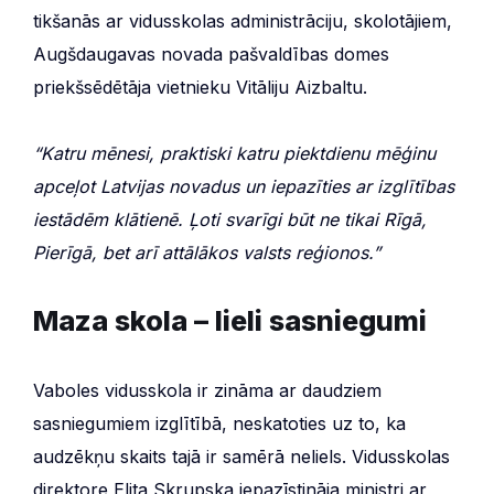
tikšanās ar vidusskolas administrāciju, skolotājiem,
Augšdaugavas novada pašvaldības domes
priekšsēdētāja vietnieku Vitāliju Aizbaltu.
“Katru mēnesi, praktiski katru piektdienu mēģinu
apceļot Latvijas novadus un iepazīties ar izglītības
iestādēm klātienē. Ļoti svarīgi būt ne tikai Rīgā,
Pierīgā, bet arī attālākos valsts reģionos.”
Maza skola – lieli sasniegumi
Vaboles vidusskola ir zināma ar daudziem
sasniegumiem izglītībā, neskatoties uz to, ka
audzēkņu skaits tajā ir samērā neliels. Vidusskolas
direktore Elita Skrupska iepazīstināja ministri ar