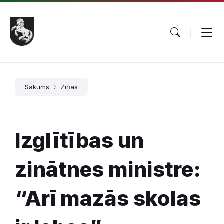
Pāriet
Skip
Skip
uz
to
to
saturu
main
footer
navigation
Sākums
Ziņas
Izglītības un
zinātnes ministre:
“Arī mazās skolas