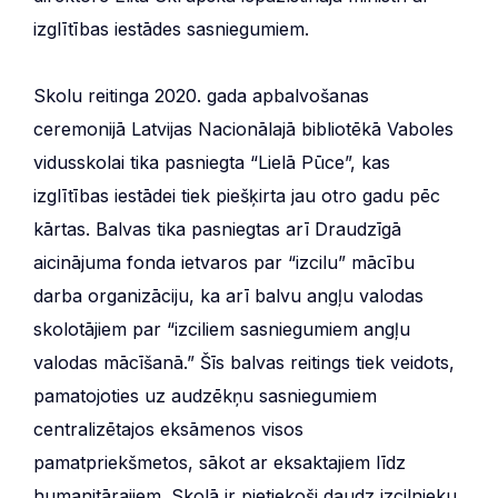
izglītības iestādes sasniegumiem.
Skolu reitinga 2020. gada apbalvošanas
ceremonijā Latvijas Nacionālajā bibliotēkā Vaboles
vidusskolai tika pasniegta “Lielā Pūce”, kas
izglītības iestādei tiek piešķirta jau otro gadu pēc
kārtas. Balvas tika pasniegtas arī Draudzīgā
aicinājuma fonda ietvaros par “izcilu” mācību
darba organizāciju, ka arī balvu angļu valodas
skolotājiem par “izciliem sasniegumiem angļu
valodas mācīšanā.” Šīs balvas reitings tiek veidots,
pamatojoties uz audzēkņu sasniegumiem
centralizētajos eksāmenos visos
pamatpriekšmetos, sākot ar eksaktajiem līdz
humanitārajiem. Skolā ir pietiekoši daudz izcilnieku.