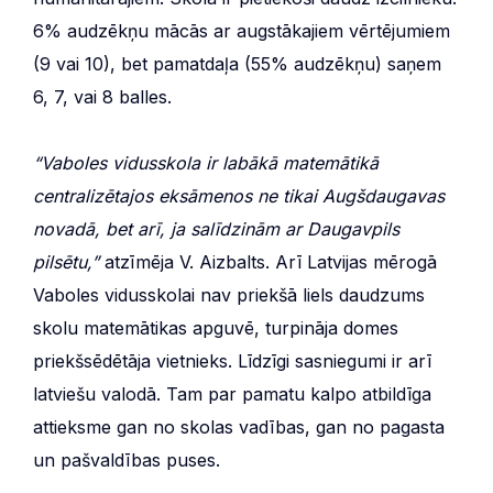
6% audzēkņu mācās ar augstākajiem vērtējumiem
(9 vai 10), bet pamatdaļa (55% audzēkņu) saņem
6, 7, vai 8 balles.
“Vaboles vidusskola ir labākā matemātikā
centralizētajos eksāmenos ne tikai Augšdaugavas
novadā, bet arī, ja salīdzinām ar Daugavpils
pilsētu,”
atzīmēja V. Aizbalts. Arī Latvijas mērogā
Vaboles vidusskolai nav priekšā liels daudzums
skolu matemātikas apguvē, turpināja domes
priekšsēdētāja vietnieks. Līdzīgi sasniegumi ir arī
latviešu valodā. Tam par pamatu kalpo atbildīga
attieksme gan no skolas vadības, gan no pagasta
un pašvaldības puses.