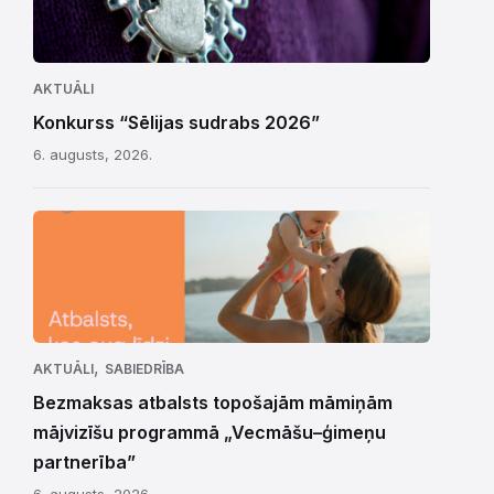
AKTUĀLI
Konkurss “Sēlijas sudrabs 2026”
6. augusts, 2026.
,
AKTUĀLI
SABIEDRĪBA
Bezmaksas atbalsts topošajām māmiņām
mājvizīšu programmā „Vecmāšu–ģimeņu
partnerība”
6. augusts, 2026.