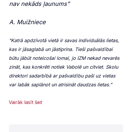
nav nekāds ļaunums
”
A. Muižniece
“Katrā apdzīvotā vietā ir savas individuālās lietas,
kas ir jāsaglabā un jāstiprina. Tieši pašvaldībai
būtu jābūt noteicošai lomai, jo IZM nekad nevarēs
zināt, kas konkrēti notiek Vabolē un citviet. Skolu
direktori sadarbībā ar pašvaldību paši uz vietas
var labāk saplānot un atrisināt daudzas lietas.”
Vairāk lasīt šeit