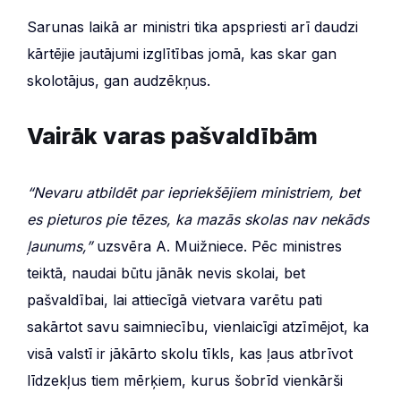
Sarunas laikā ar ministri tika apspriesti arī daudzi
kārtējie jautājumi izglītības jomā, kas skar gan
skolotājus, gan audzēkņus.
Vairāk varas pašvaldībām
“Nevaru atbildēt par iepriekšējiem ministriem, bet
es pieturos pie tēzes, ka mazās skolas nav nekāds
ļaunums,”
uzsvēra A. Muižniece. Pēc ministres
teiktā, naudai būtu jānāk nevis skolai, bet
pašvaldībai, lai attiecīgā vietvara varētu pati
sakārtot savu saimniecību, vienlaicīgi atzīmējot, ka
visā valstī ir jākārto skolu tīkls, kas ļaus atbrīvot
līdzekļus tiem mērķiem, kurus šobrīd vienkārši