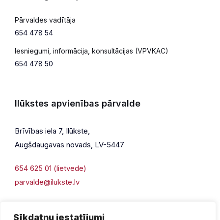
Pārvaldes vadītāja
654 478 54
Iesniegumi, informācija, konsultācijas (VPVKAC)
654 478 50
Ilūkstes apvienības pārvalde
Brīvības iela 7, Ilūkste,
Augšdaugavas novads, LV-5447
654 625 01 (lietvede)
parvalde@ilukste.lv
Sīkdatņu iestatījumi