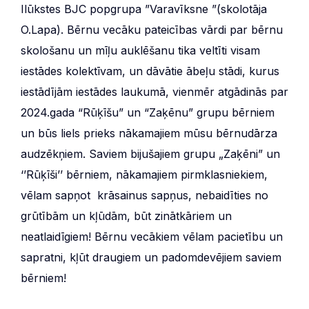
Ilūkstes BJC popgrupa ”Varavīksne ”(skolotāja
O.Lapa). Bērnu vecāku pateicības vārdi par bērnu
skološanu un mīļu auklēšanu tika veltīti visam
iestādes kolektīvam, un dāvātie ābeļu stādi, kurus
iestādījām iestādes laukumā, vienmēr atgādinās par
2024.gada “Rūķīšu” un “Zaķēnu” grupu bērniem
un būs liels prieks nākamajiem mūsu bērnudārza
audzēkņiem. Saviem bijušajiem grupu „Zaķēni” un
‘’Rūķīši’’ bērniem, nākamajiem pirmklasniekiem,
vēlam sapņot krāsainus sapņus, nebaidīties no
grūtībām un kļūdām, būt zinātkāriem un
neatlaidīgiem! Bērnu vecākiem vēlam pacietību un
sapratni, kļūt draugiem un padomdevējiem saviem
bērniem!