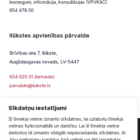
Iesniegumi, informācija, konsultācijas (VPVKAC)
654 478 50
Ilūkstes apvienības pārvalde
Brīvības iela 7, Ilūkste,
Augšdaugavas novads, LV-5447
654 625 01 (lietvede)
parvalde@ilukste.lv
Sīkdatņu iestatījumi
Šī tīmekļa vietne izmanto sīkdatnes, lai uzlabotu tīmekļa
vietnes funkcionalitāti un darbību. Lai šī tīmekļa vietne
darbotos tā izmanto obligāti nepieciešamās sīkdatnes. Ar
Jūsu piekrišanu papildus šajā vietnē var tikt izmantotas