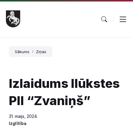
Pāriet
Skip
Skip
uz
to
to
saturu
main
footer
navigation
Sākums
Ziņas
Izlaidums Ilūkstes
PII “Zvaniņš”
31. maijs, 2024.
Izglītība