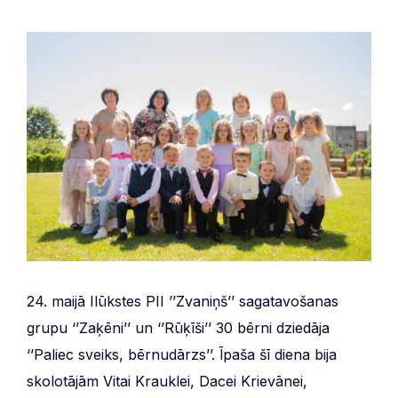
24. maijā Ilūkstes PII ’’Zvaniņš’’ sagatavošanas
grupu ‘’Zaķēni’’ un ‘’Rūķīši’’ 30 bērni dziedāja
‘’Paliec sveiks, bērnudārzs’’. Īpaša šī diena bija
skolotājām Vitai Krauklei, Dacei Krievānei,