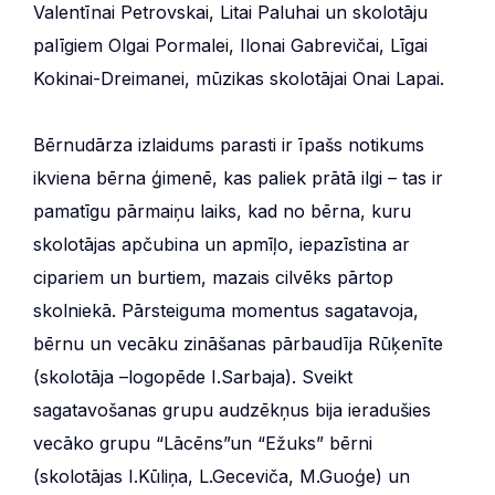
Valentīnai Petrovskai, Litai Paluhai un skolotāju
palīgiem Olgai Pormalei, Ilonai Gabrevičai, Līgai
Kokinai-Dreimanei, mūzikas skolotājai Onai Lapai.
Bērnudārza izlaidums parasti ir īpašs notikums
ikviena bērna ģimenē, kas paliek prātā ilgi – tas ir
pamatīgu pārmaiņu laiks, kad no bērna, kuru
skolotājas apčubina un apmīļo, iepazīstina ar
cipariem un burtiem, mazais cilvēks pārtop
skolniekā. Pārsteiguma momentus sagatavoja,
bērnu un vecāku zināšanas pārbaudīja Rūķenīte
(skolotāja –logopēde I.Sarbaja). Sveikt
sagatavošanas grupu audzēkņus bija ieradušies
vecāko grupu “Lācēns”un “Ežuks” bērni
(skolotājas I.Kūliņa, L.Geceviča, M.Guoģe) un