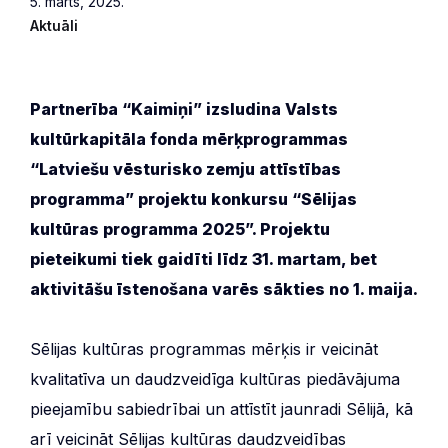
5. marts, 2025.
Aktuāli
Partnerība “Kaimiņi” izsludina Valsts
kultūrkapitāla fonda mērķprogrammas
“Latviešu vēsturisko zemju attīstības
programma” projektu konkursu “Sēlijas
kultūras programma 2025”. Projektu
pieteikumi tiek gaidīti līdz 31. martam, bet
aktivitāšu īstenošana varēs sākties no 1. maija.
Sēlijas kultūras programmas mērķis ir veicināt
kvalitatīva un daudzveidīga kultūras piedāvājuma
pieejamību sabiedrībai un attīstīt jaunradi Sēlijā, kā
arī veicināt Sēlijas kultūras daudzveidības