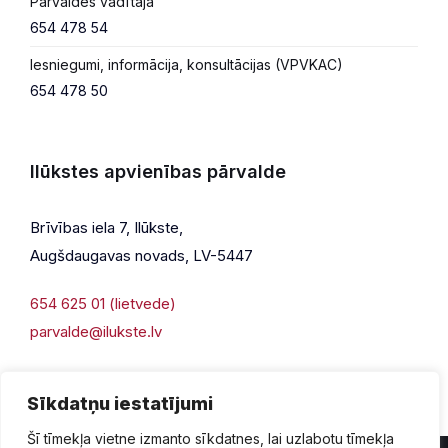
Pārvaldes vadītāja
654 478 54
Iesniegumi, informācija, konsultācijas (VPVKAC)
654 478 50
Ilūkstes apvienības pārvalde
Brīvības iela 7, Ilūkste,
Augšdaugavas novads, LV-5447
654 625 01 (lietvede)
parvalde@ilukste.lv
Sīkdatņu iestatījumi
Šī tīmekļa vietne izmanto sīkdatnes, lai uzlabotu tīmekļa