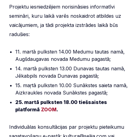
Projektu iesniedzējiem norisināsies informatīvi
semināri, kuru laikā varēs noskaidrot atbildes uz
vaicājumiem, ja tādi projekta izstrādes laikā būs
radušies:
11. martā pulksten 14.00 Medumu tautas namā,
Augšdaugavas novada Medumu pagastā;
14. martā pulksten 13.00 Dunavas tautas namā,
Jēkabpils novada Dunavas pagastā;
15. maŗtā pulksten 10.00 Sunākstes saieta namā,
Aizkraukles novada Sunākstes pagastā;
25. martā pulksten 18.00 tiešsaistes
platformā
ZOOM
.
Individuālas konsultācijas par projektu pieteikumu
sagatavošanu e-pastā: kultura@selija.com vai