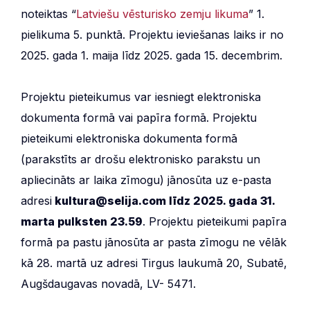
noteiktas “
Latviešu vēsturisko zemju likuma
” 1.
pielikuma 5. punktā. Projektu ieviešanas laiks ir no
2025. gada 1. maija līdz 2025. gada 15. decembrim.
Projektu pieteikumus var iesniegt elektroniska
dokumenta formā vai papīra formā. Projektu
pieteikumi elektroniska dokumenta formā
(parakstīts ar drošu elektronisko parakstu un
apliecināts ar laika zīmogu) jānosūta uz e-pasta
adresi
kultura@selija.com līdz 2025. gada 31.
marta pulksten 23.59
. Projektu pieteikumi papīra
formā pa pastu jānosūta ar pasta zīmogu ne vēlāk
kā 28. martā uz adresi Tirgus laukumā 20, Subatē,
Augšdaugavas novadā, LV- 5471.