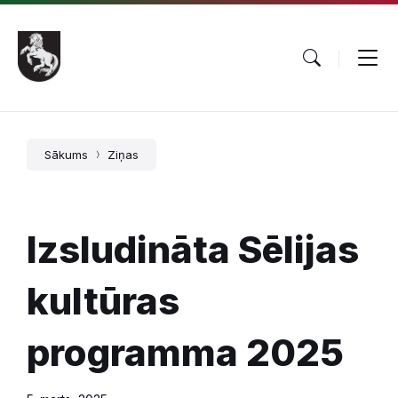
Pāriet
Skip
Skip
uz
to
to
saturu
main
footer
navigation
Sākums
Ziņas
Izsludināta Sēlijas
kultūras
programma 2025