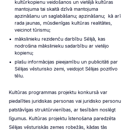
kultūrkopienu veidošanos un vietējā kultūras
mantojuma tai skaitā dzīvā mantojuma
apzināšanu un saglabāšanu; apzināšanu; kā arī
rada jaunas, mūsdienīgas kultūras realitātes,
veicinot tūrismu;
mākslinieku rezidenču darbību Sēlijā, kas
nodrošina mākslinieku sadarbību ar vietējo
kopienu;
plašu informācijas pieejamību un publicitāti par
Sēlijas vēsturisko zemi, veidojot Sēlijas pozitīvo
tēlu.
Kultūras programmas projektu konkursā var
piedalīties juridiskas personas vai juridisko personu
patstāvīgas struktūrvienības, ar tiesībām noslēgt
līgumus. Kultūras projektu īstenošana paredzēta
Sēlijas vēsturiskās zemes robežās, kādas tās