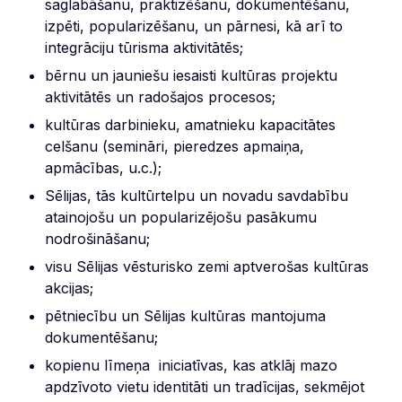
saglabāšanu, praktizēšanu, dokumentēšanu,
izpēti, popularizēšanu, un pārnesi, kā arī to
integrāciju tūrisma aktivitātēs;
bērnu un jauniešu iesaisti kultūras projektu
aktivitātēs un radošajos procesos;
kultūras darbinieku, amatnieku kapacitātes
celšanu (semināri, pieredzes apmaiņa,
apmācības, u.c.);
Sēlijas, tās kultūrtelpu un novadu savdabību
atainojošu un popularizējošu pasākumu
nodrošināšanu;
visu Sēlijas vēsturisko zemi aptverošas kultūras
akcijas;
pētniecību un Sēlijas kultūras mantojuma
dokumentēšanu;
kopienu līmeņa iniciatīvas, kas atklāj mazo
apdzīvoto vietu identitāti un tradīcijas, sekmējot