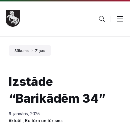
Pāriet
Skip
Skip
uz
to
to
saturu
main
footer
navigation
Sākums
Ziņas
Izstāde
“Barikādēm 34”
9. janvāris, 2025.
Aktuāli
,
Kultūra un tūrisms