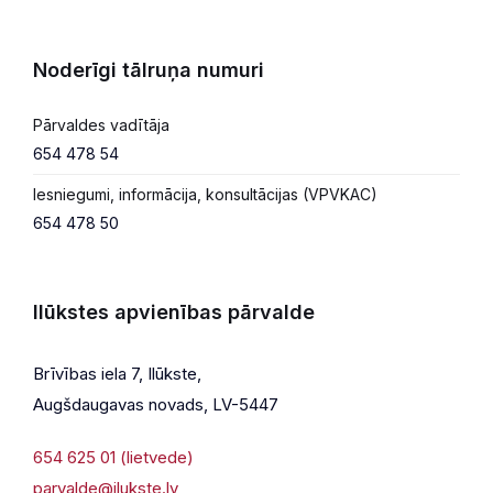
Noderīgi tālruņa numuri
Pārvaldes vadītāja
654 478 54
Iesniegumi, informācija, konsultācijas (VPVKAC)
654 478 50
Ilūkstes apvienības pārvalde
Brīvības iela 7, Ilūkste,
Augšdaugavas novads, LV-5447
654 625 01 (lietvede)
parvalde@ilukste.lv