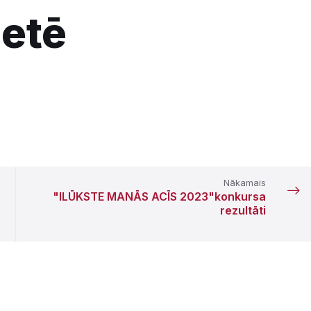
etē
Nākamais
"ILŪKSTE MANĀS ACĪS 2023"konkursa
rezultāti