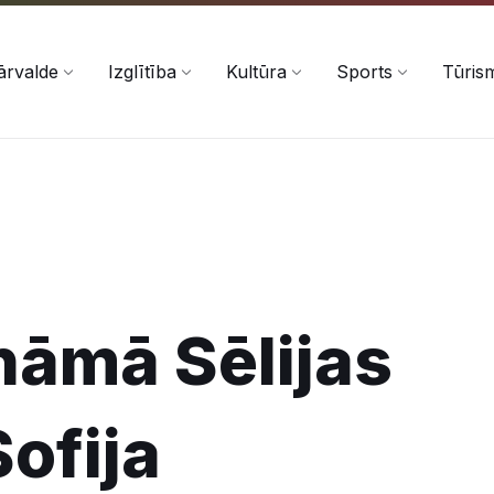
ārvalde
Izglītība
Kultūra
Sports
Tūris
nāmā Sēlijas
ofija