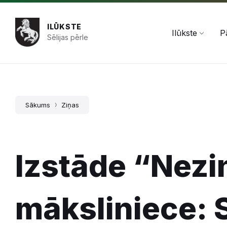
Pāriet
Skip
Skip
+371 654 478 50
pasts@ilukste.lv
uz
to
to
saturu
main
footer
ILŪKSTE
navigation
Ilūkste
P
Sēlijas pērle
Sākums
Ziņas
Izstāde “Nezi
māksliniece: S