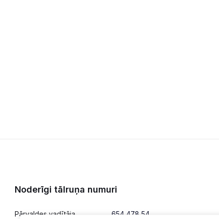
Noderīgi tālruņa numuri
Pārvaldes vadītāja
654 478 54