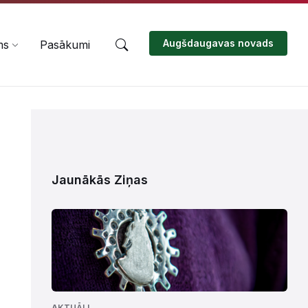
Augšdaugavas novads
ms
Pasākumi
Jaunākās Ziņas
AKTUĀLI