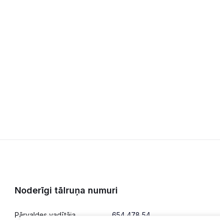
Noderīgi tālruņa numuri
Pārvaldes vadītāja
654 478 54