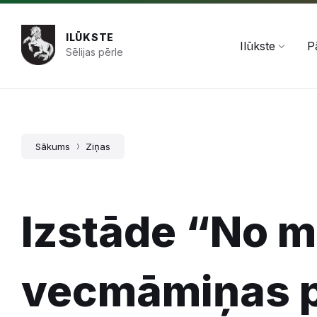
Pāriet
Skip
Skip
+371 654 478 50
pasts@ilukste.lv
uz
to
to
saturu
main
footer
ILŪKSTE
navigation
Ilūkste
P
Sēlijas pērle
Sākums
Ziņas
Izstāde “No m
vecmāmiņas p