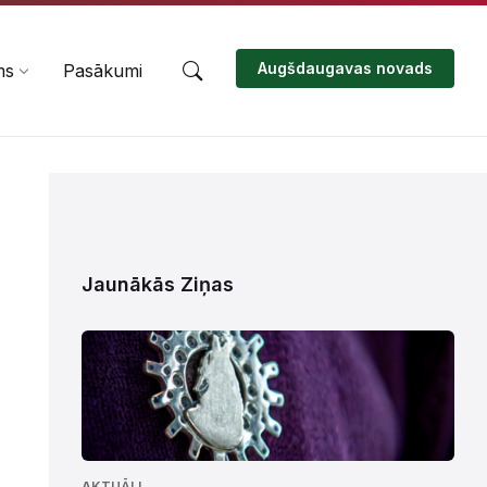
Augšdaugavas novads
ms
Pasākumi
Jaunākās Ziņas
AKTUĀLI