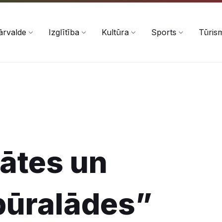
ārvalde
Izglītība
Kultūra
Sports
Tūris
ātes un
ūralādes”