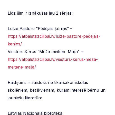
Līdz šim ir iznākušas jau 2 sērijas:
Luīze Pastore ”Pēdējais ķēniņš” –
https://atbalstsizcilibai.lv/luize-pastore-pedejais-
kenins/
Viesturs Ķerus ”Meža meitene Maija” –
https://atbalstsizcilibai.lv/viesturs-kerus-meza-
meitene-maija/
Raidījums ir saistošs ne tikai sākumskolas
skolēniem, bet ikvienam, kuram interesē bērnu un
jauniešu literatūra.
Latvijas Nacionālā bibliotēka