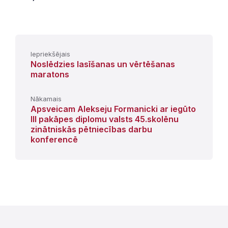
Iepriekšējais
Noslēdzies lasīšanas un vērtēšanas
maratons
Nākamais
Apsveicam Alekseju Formanicki ar iegūto
III pakāpes diplomu valsts 45.skolēnu
zinātniskās pētniecības darbu
konferencē