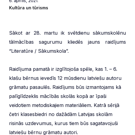
6. aprīlis, 2021.
Kultūra un tūrisms
Sākot ar 28. martu ik svētdienu sākumskolēnu
tālmācības sagurumu kliedēs jauns raidījums
“Literatūre / Sākumskola”.
Raidījuma pamatā ir izglītojoša spēle, kas 1. – 6.
klašu bērnus ievedīs 12 mūsdienu latviešu autoru
grāmatu pasaulēs. Raidījums būs izmantojams kā
palīglīdzeklis mācībās skolās kopā ar īpaši
veidotiem metodiskajiem materiāliem. Katrā sērijā
četri klasesbiedri no dažādām Latvijas skolām
risinās uzdevumus, kurus tiem būs sagatavojuši
latviešu bērnu grāmatu autori.