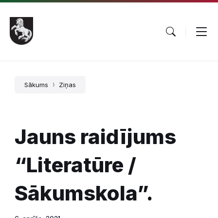
Pāriet
Skip
Skip
uz
to
to
saturu
main
footer
navigation
Sākums
Ziņas
Jauns raidījums
“Literatūre /
Sākumskola”.