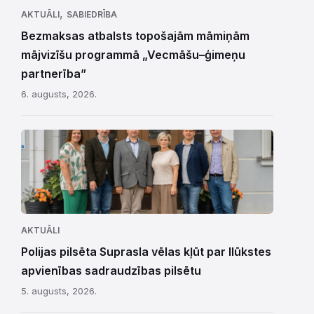
,
AKTUĀLI
SABIEDRĪBA
Bezmaksas atbalsts topošajām māmiņām
mājvizīšu programmā „Vecmāšu–ģimeņu
partnerība”
6. augusts, 2026.
AKTUĀLI
Polijas pilsēta Suprasla vēlas kļūt par Ilūkstes
apvienības sadraudzības pilsētu
5. augusts, 2026.