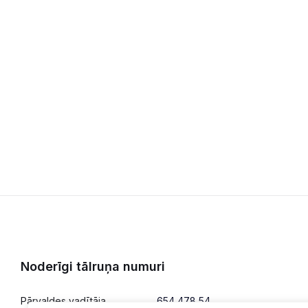
Noderīgi tālruņa numuri
Pārvaldes vadītāja
654 478 54