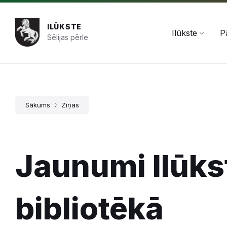
Pāriet
Skip
Skip
+371 654 478 50
pasts@ilukste.lv
uz
to
to
saturu
main
footer
ILŪKSTE
navigation
Ilūkste
P
Sēlijas pērle
Sākums
Ziņas
Jaunumi Ilūks
bibliotēkā