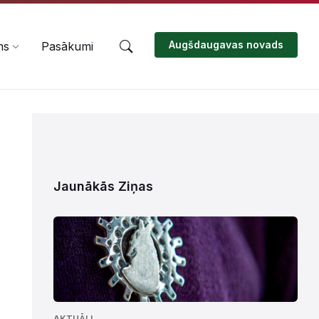
Augšdaugavas novads
ms
Pasākumi
Jaunākās Ziņas
AKTUĀLI