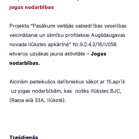
jogas nodarbības
Projekta “Pasākumi vietējās sabiedrības veselības
veicināšanai un slimību profilaksei Augšdaugavas
novada Ilūkstes apkārtnē” Nr.9.2.4.2/16/I/058
ietvaros uzsākas jauna aktivitāte –
Jogas
nodarbības.
Aicinām pieteikušos dalībniekus sākot ar 15.aprīli
uz jogas nodarbībām, kas notiks Ilūkstes BJC,
(Raiņa ielā 33A, Ilūkstē):
Trešdienās