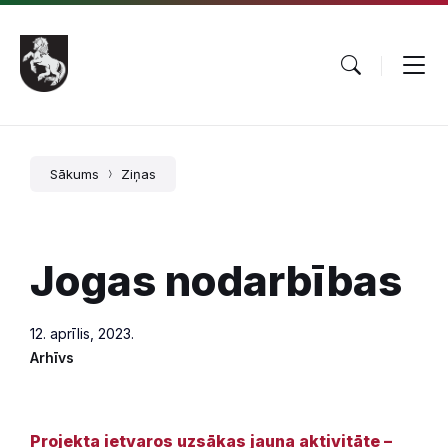
Pāriet
Skip
Skip
uz
to
to
saturu
main
footer
navigation
Sākums
Ziņas
Jogas nodarbības
12. aprīlis, 2023.
Arhīvs
Projekta ietvaros uzsākas jauna aktivitāte –