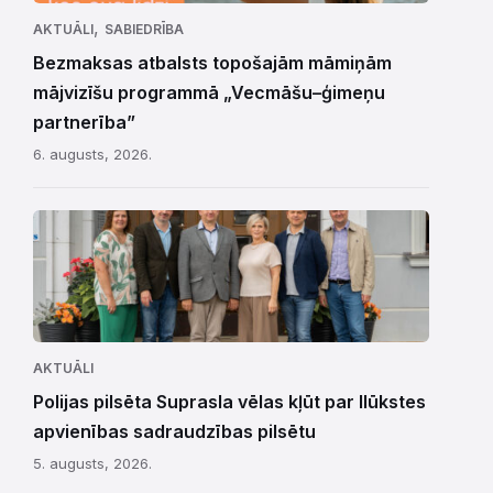
,
AKTUĀLI
SABIEDRĪBA
Bezmaksas atbalsts topošajām māmiņām
mājvizīšu programmā „Vecmāšu–ģimeņu
partnerība”
6. augusts, 2026.
AKTUĀLI
Polijas pilsēta Suprasla vēlas kļūt par Ilūkstes
apvienības sadraudzības pilsētu
5. augusts, 2026.