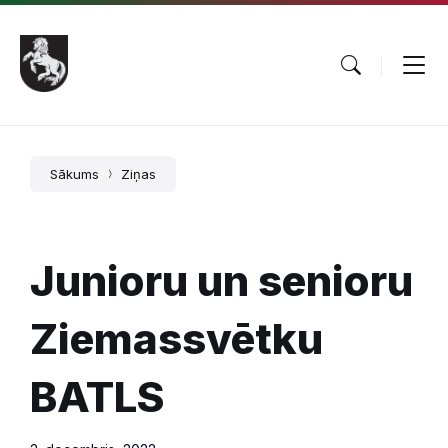
Pāriet
Skip
Skip
uz
to
to
saturu
main
footer
navigation
Sākums
Ziņas
Junioru un senioru
Ziemassvētku
BATLS