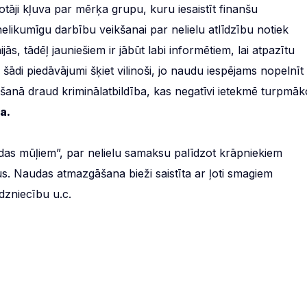
tāji kļuva par mērķa grupu, kuru iesaistīt finanšu
likumīgu darbību veikšanai par nelielu atlīdzību notiek
ās, tādēļ jauniešiem ir jābūt labi informētiem, lai atpazītu
 šādi piedāvājumi šķiet vilinoši, jo naudu iespējams nopelnīt
kšanā draud kriminālatbildība, kas negatīvi ietekmē turpmāk
a.
udas mūļiem”, par nelielu samaksu palīdzot krāpniekiem
ļus. Naudas atmazgāšana bieži saistīta ar ļoti smagiem
dzniecību u.c.