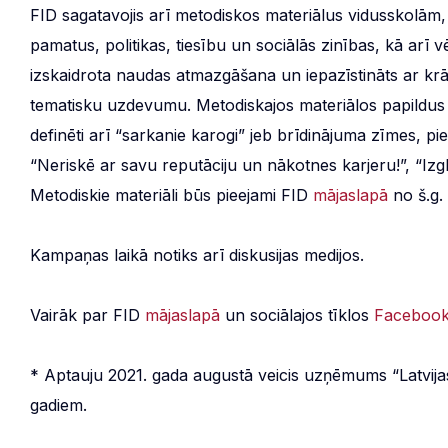
FID sagatavojis arī metodiskos materiālus vidusskolā
pamatus, politikas, tiesību un sociālās zinības, kā arī 
izskaidrota naudas atmazgāšana un iepazīstināts ar krā
tematisku uzdevumu. Metodiskajos materiālos papildus
definēti arī “sarkanie karogi” jeb brīdinājuma zīmes, p
“Neriskē ar savu reputāciju un nākotnes karjeru!”, “Izgl
Metodiskie materiāli būs pieejami FID
mājaslapā
no š.g. 
Kampaņas laikā notiks arī diskusijas medijos.
Vairāk par FID
mājaslapā
un sociālajos tīklos
Faceboo
* Aptauju 2021. gada augustā veicis uzņēmums “Latvijas 
gadiem.