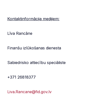
Kontaktinformācija medijiem:
Līva Rancāne
Finanšu izlūkošanas dienesta
Sabiedrisko attiecību speciāliste
+371 26818377
Liva.Rancane@fid.gov.lv