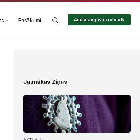
Augšdaugavas novads
ms
Pasākumi
Jaunākās Ziņas
AKTUĀLI