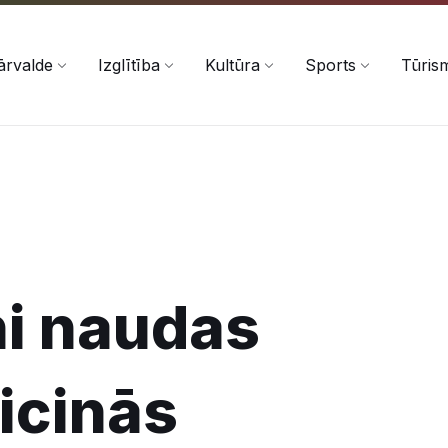
ārvalde
Izglītība
Kultūra
Sports
Tūris
i naudas
icinās