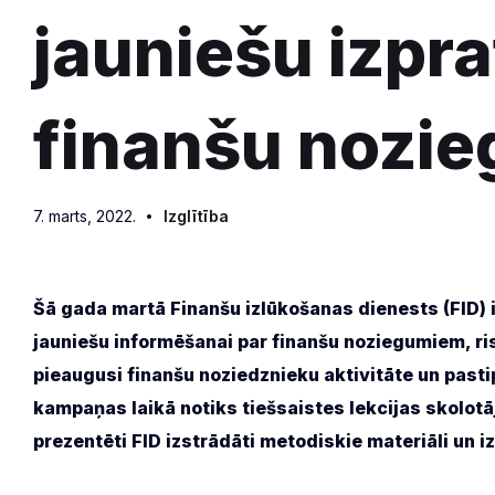
jauniešu izpra
finanšu nozi
7. marts, 2022.
Izglītība
Šā gada martā Finanšu izlūkošanas dienests (FID) 
jauniešu informēšanai par finanšu noziegumiem, risk
pieaugusi finanšu noziedznieku aktivitāte un pastip
kampaņas laikā notiks tiešsaistes lekcijas skolotā
prezentēti FID izstrādāti metodiskie materiāli un iz