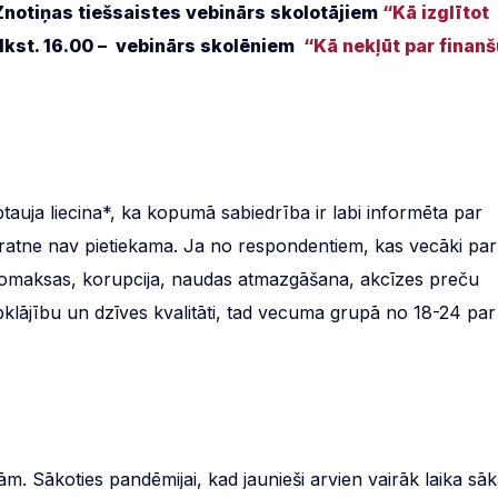
 Znotiņas tiešsaistes vebinārs skolotājiem
“Kā izglītot
 plkst. 16.00 – vebinārs skolēniem
“Kā nekļūt par finanš
auja liecina*, ka kopumā sabiedrība ir labi informēta par
ratne nav pietiekama. Ja no respondentiem, kas vecāki par
nomaksas, korupcija, naudas atmazgāšana, akcīzes preču
bklājību un dzīves kvalitāti, tad vecuma grupā no 18-24 par
m. Sākoties pandēmijai, kad jaunieši arvien vairāk laika sā