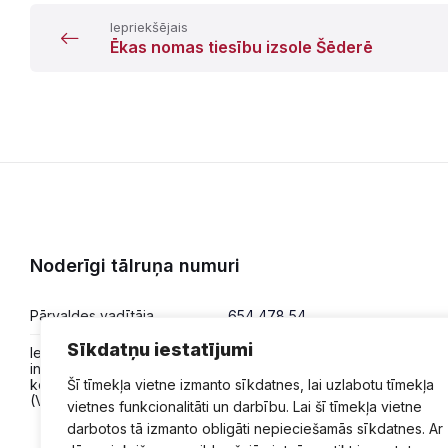
Iepriekšējais
Ēkas nomas tiesību izsole Šēderē
Noderīgi tālruņa numuri
Pārvaldes vadītāja
654 478 54
Sīkdatņu iestatījumi
Iesniegumi,
654 478 50
informācija,
konsultācijas
Šī tīmekļa vietne izmanto sīkdatnes, lai uzlabotu tīmekļa
(VPVKAC)
vietnes funkcionalitāti un darbību. Lai šī tīmekļa vietne
darbotos tā izmanto obligāti nepieciešamās sīkdatnes. Ar