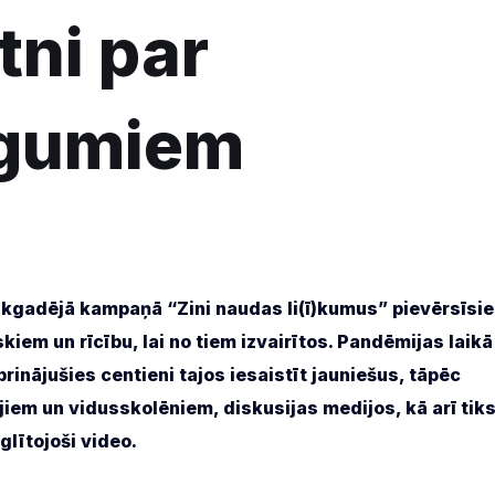
tni par
egumiem
ikgadējā kampaņā “Zini naudas li(ī)kumus” pievērsīsi
iem un rīcību, lai no tiem izvairītos. Pandēmijas laikā
rinājušies centieni tajos iesaistīt jauniešus, tāpēc
jiem un vidusskolēniem, diskusijas medijos, kā arī tik
glītojoši video.