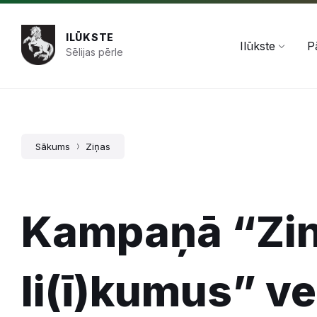
Pāriet
Skip
Skip
+371 654 478 50
pasts@ilukste.lv
uz
to
to
saturu
main
footer
ILŪKSTE
navigation
Ilūkste
P
Sēlijas pērle
Sākums
Ziņas
Kampaņā “Zin
li(ī)kumus” ve