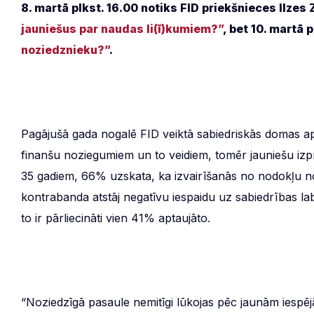
8. martā plkst. 16.00 notiks FID priekšnieces Ilzes
jauniešus par naudas li(ī)kumiem?”
, bet 10. martā
noziedznieku?”
.
Pagājušā gada nogalē FID veiktā sabiedriskās domas apt
finanšu noziegumiem un to veidiem, tomēr jauniešu izp
35 gadiem, 66% uzskata, ka izvairīšanās no nodokļu 
kontrabanda atstāj negatīvu iespaidu uz sabiedrības la
to ir pārliecināti vien 41% aptaujāto.
“Noziedzīgā pasaule nemitīgi lūkojas pēc jaunām iespējā