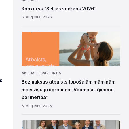
Konkurss “Sēlijas sudrabs 2026”
6. augusts, 2026.
,
AKTUĀLI
SABIEDRĪBA
es
Bezmaksas atbalsts topošajām māmiņām
mājvizīšu programmā „Vecmāšu–ģimeņu
partnerība”
s
6. augusts, 2026.