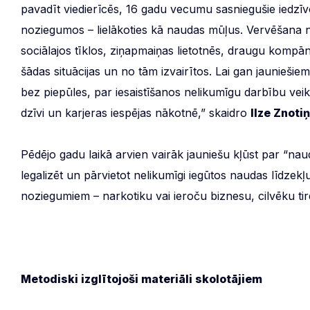
pavadīt viedierīcēs, 16 gadu vecumu sasniegušie iedzīvo
noziegumos – lielākoties kā naudas mūļus. Vervēšana ne
sociālajos tīklos, ziņapmaiņas lietotnēs, draugu kompānij
šādas situācijas un no tām izvairītos. Lai gan jauniešiem
bez piepūles, par iesaistīšanos nelikumīgu darbību vei
dzīvi un karjeras iespējas nākotnē,” skaidro
Ilze Znotiņ
Pēdējo gadu laikā arvien vairāk jauniešu kļūst par “na
legalizēt un pārvietot nelikumīgi iegūtos naudas līdzek
noziegumiem – narkotiku vai ieroču biznesu, cilvēku tir
Metodiski izglītojoši materiāli skolotājiem