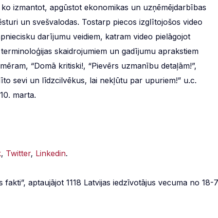
m, ko izmantot, apgūstot ekonomikas un uzņēmējdarbības
vēsturi un svešvalodas. Tostarp piecos izglītojošos video
pniecisku darījumu veidiem, katram video pielāgojot
 terminoloģijas skaidrojumiem un gadījumu aprakstiem
iemēram, “Domā kritiski!, “Pievērs uzmanību detaļām!”,
īto sevi un līdzcilvēkus, lai nekļūtu par upuriem!” u.c.
10. marta.
k
,
Twitter
,
Linkedin
.
fakti”, aptaujājot 1118 Latvijas iedzīvotājus vecuma no 18-