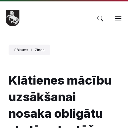
Pāriet
Skip
Skip
uz
to
to
saturu
main
footer
navigation
Sākums
Ziņas
Klātienes mācību
uzsākšanai
nosaka obligātu