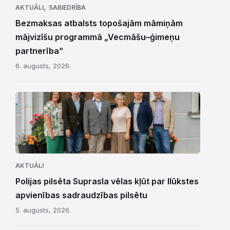
,
AKTUĀLI
SABIEDRĪBA
Bezmaksas atbalsts topošajām māmiņām
mājvizīšu programmā „Vecmāšu–ģimeņu
partnerība”
6. augusts, 2026.
AKTUĀLI
Polijas pilsēta Suprasla vēlas kļūt par Ilūkstes
apvienības sadraudzības pilsētu
5. augusts, 2026.