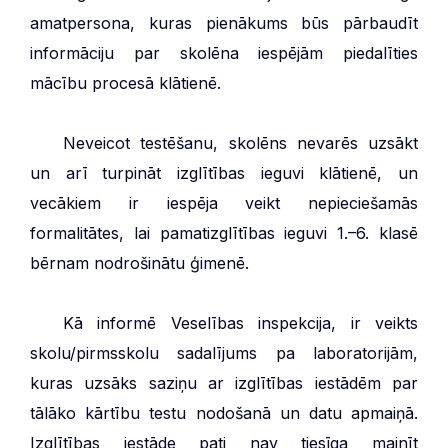
amatpersona, kuras pienākums būs pārbaudīt
informāciju par skolēna iespējām piedalīties
mācību procesā klātienē.
***
Neveicot testēšanu, skolēns nevarēs uzsākt
un arī turpināt izglītības ieguvi klātienē, un
vecākiem ir iespēja veikt nepieciešamās
formalitātes, lai pamatizglītības ieguvi 1.–6. klasē
bērnam nodrošinātu ģimenē.
***
Kā informē Veselības inspekcija, ir veikts
skolu/pirmsskolu sadalījums pa laboratorijām,
kuras uzsāks saziņu ar izglītības iestādēm par
tālāko kārtību testu nodošanā un datu apmaiņā.
Izglītības iestāde pati nav tiesīga mainīt