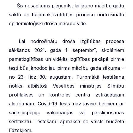
***
Šis nosacījums pieņemts, lai jauno mācību gadu
sāktu un turpmāk izglītības procesu nodrošinātu
epidemioloģiski drošā mācību vidē.
***
Lai nodrošinātu droša izglītības procesa
sākšanos 2021. gada 1. septembrī, skolēniem
pamatizglītības un vidējās izglītības pakāpē pirmie
testi būs jānodod jau pirms mācību gada sākuma –
no 23. līdz 30. augustam. Turpmākā testēšana
notiks atbilstoši Veselības ministrijas Slimību
profilakses un kontroles centra izstrādātajam
algoritmam. Covid-19 tests nav jāveic bērniem ar
sadarbspējīgu vakcinācijas vai pārslimošanas
sertifikātu. Testēšanu apmaksā no valsts budžeta
līdzekļiem.