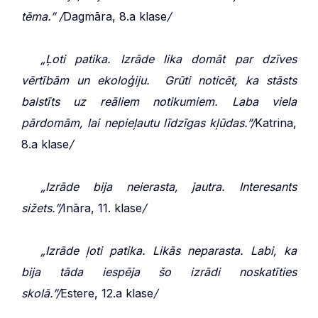
tēma.”
/
Dagmāra, 8.a klase
/
***
„Ļoti patika. Izrāde lika domāt par dzīves
vērtībām un ekoloģiju. Grūti noticēt, ka stāsts
balstīts uz reāliem notikumiem. Laba viela
pārdomām, lai nepieļautu līdzīgas kļūdas.”
/
Katrina,
8.a klase
/
***
„Izrāde bija neierasta, jautra. Interesants
sižets.”
/
Ināra, 11. klase
/
***
„Izrāde ļoti patika. Likās neparasta. Labi, ka
bija tāda iespēja šo izrādi noskatīties
skolā.”
/
Estere, 12.a klase
/