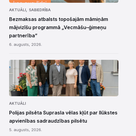
,
AKTUĀLI
SABIEDRĪBA
Bezmaksas atbalsts topošajām māmiņām
mājvizīšu programmā „Vecmāšu–ģimeņu
partnerība”
6. augusts, 2026.
AKTUĀLI
Polijas pilsēta Suprasla vēlas kļūt par Ilūkstes
apvienības sadraudzības pilsētu
5. augusts, 2026.