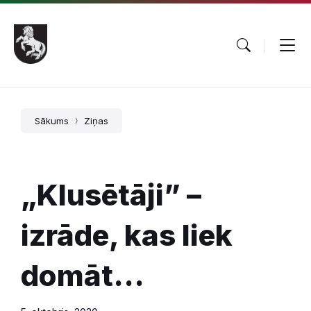
Pāriet
Skip
Skip
uz
to
to
saturu
main
footer
navigation
Sākums
Ziņas
„Klusētāji” –
izrāde, kas liek
domāt…