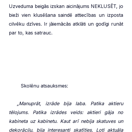
Uzveduma beigās izskan aicinājums NEKLUSĒT, jo
bieži vien klusēšana saindē attiecības un izposta
cilvēku dzīves. Ir jāiemācās atklāti un godīgi runāt
par to, kas satrauc.
**
Skolēnu atsauksmes:
***
„Manuprāt, izrāde bija laba. Patika aktieru
tēlojums. Patika izrādes veids: aktieri gāja no
kabineta uz kabinetu. Kaut arī nebija skatuves un
dekorāciju, bija interesanti skatīties. Ļoti aktuāla