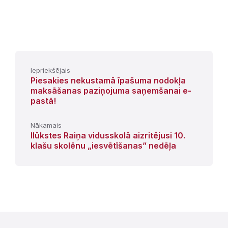
Iepriekšējais
Piesakies nekustamā īpašuma nodokļa
maksāšanas paziņojuma saņemšanai e-
pastā!
Nākamais
Ilūkstes Raiņa vidusskolā aizritējusi 10.
klašu skolēnu „iesvētīšanas” nedēļa