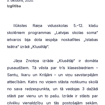
5. oktobris, 2020.
Izglītība
***
Ilūkstes Raiņa vidusskolas 5.–12. klašu
skolēniem programmas „Latvijas skolas soma”
ietvaros bija dota iespēja noskatīties „Istabas
teātra” izrādi „Klusētāji”.
***
Jāņa Znotiņa izrāde „Klusētāji” ir domāta
pusaudžiem. Tā vēsta par trīs klasesbiedriem –
Santu, Ikaru un Krišjāni – un viņu savstarpējām
attiecībām. Katrs no viņiem stāsta notikumu skolā
no sava redzespunkta, un tā veidojas 3 dažādi
stāsti par vienu un to pašu. Izrāde ir stāsts par
cilvēku vienaldzību un tās postošajām sekām.