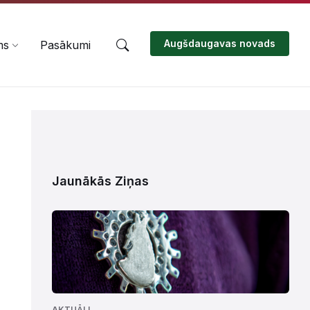
Augšdaugavas novads
ms
Pasākumi
Jaunākās Ziņas
AKTUĀLI