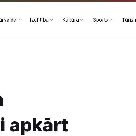
ārvalde
Izglītība
Kultūra
Sports
Tūris
a
 apkārt