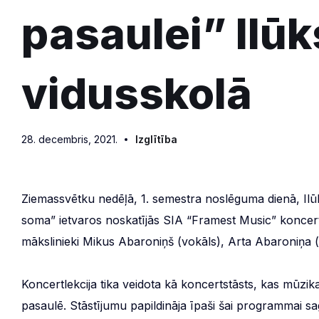
pasaulei” Ilūk
vidusskolā
28. decembris, 2021.
Izglītība
Ziemassvētku nedēļā, 1. semestra noslēguma dienā, Ilūk
soma” ietvaros noskatījās SIA “Framest Music” koncertl
mākslinieki Mikus Abaroniņš (vokāls), Arta Abaroniņa (ko
Koncertlekcija tika veidota kā koncertstāsts, kas mūzik
pasaulē. Stāstījumu papildināja īpaši šai programmai sa