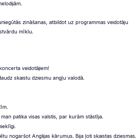
elodijām.
auniegūtās zināšanas, atbildot uz programmas veidotāju
stvārdu mīklu.
koncerta veidotājiem!
ti daudz skaistu dziesmu angļu valodā.
tīm.
 man patika visas valstis, par kurām stāstīja.
ieklīgi.
bētu nogaršot Anglijas kārumus. Bija ļoti skaistas dziesmas.