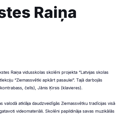
stes Raiņa
stes Raiņa vidusskolas skolēni projekta “Latvijas skolas
ekciju “Ziemassvētki apkārt pasaulei”. Tajā darbojās
ntrabass, čells), Jānis Ķirsis (klavieres).
as valodā atklāja daudzveidīgās Ziemassvētku tradīcijas visā
gatavoti videomateriāli. Skolēni papildināja savas muzikālās