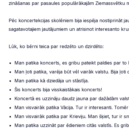
zināšanas par pasaules populārākajām Ziemassvētku m
Pēc koncertekcijas skolēniem bija iespēja nostiprināt j
sagatavotajiem jautājumiem un atrisinot interesanto kru
Lūk, ko bērni teica par redzēto un dzirdēto:
Man patika koncerts, es gribu pateikt paldies par to 
Man ļoti patika, varēja būt vēl vairāk valstu. Bija ļo
Man patika kā dziedāja un stāstīja.
Šis koncerts bija visskaistākais koncerts!
Koncertā es uzzināju daudz jauna par dažādām vals
Man visvairāk patika Vācija. Tur ir interesanti. Tomēr
Man visvairāk patika par Krieviju. Man šķiet, tur ir sm
Man patika uzzināt par ēdieniem citās valstīs. Es gri