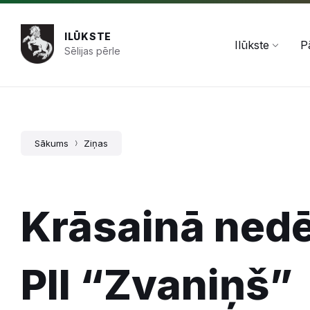
Pāriet
Skip
Skip
+371 654 478 50
pasts@ilukste.lv
uz
to
to
saturu
main
footer
ILŪKSTE
navigation
Ilūkste
P
Sēlijas pērle
Sākums
Ziņas
Krāsainā nedē
PII “Zvaniņš”