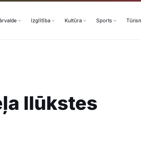
ārvalde
Izglītība
Kultūra
Sports
Tūris
ļa Ilūkstes