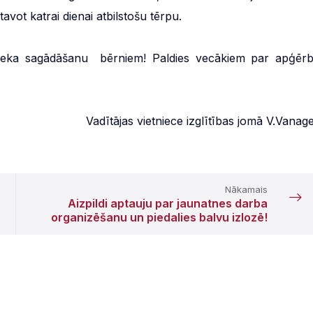
tavot katrai dienai atbilstošu tērpu.
rieka sagādāšanu bērniem! Paldies vecākiem par apģērb
Vadītājas vietniece izglītības jomā V.Vanag
Nākamais
Aizpildi aptauju par jaunatnes darba
organizēšanu un piedalies balvu izlozē!