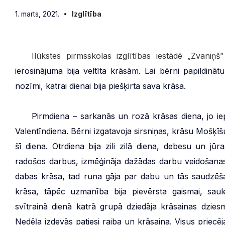
1. marts, 2021.
Izglītība
***
Ilūkstes pirmsskolas izglītības iestādē „Zvaniņš
ierosinājuma bija veltīta krāsām. Lai bērni papildi
nozīmi, katrai dienai bija piešķirta sava krāsa.
***
Pirmdiena – sarkanās un rozā krāsas diena, jo iepr
Valentīndiena. Bērni izgatavoja sirsniņas, krāsu Mošķīš
šī diena. Otrdiena bija zili zilā diena, debesu un jūr
radošos darbus, izmēģināja dažādas darbu veidošanas t
dabas krāsa, tad runa gāja par dabu un tās saudzēšan
krāsa, tāpēc uzmanība bija pievērsta gaismai, saulei
svītrainā dienā katrā grupā dziedāja krāsainas dziesma
Nedēļa izdevās patiesi raiba un krāsaina. Visus priecē