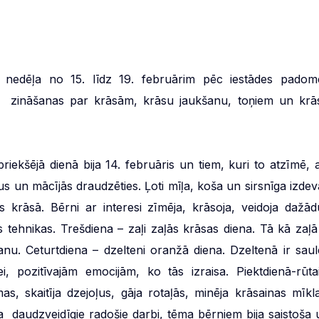
”
nedēļa no 15. līdz 19. februārim pēc iestādes padom
nātu zināšanas par krāsām, krāsu jaukšanu, toņiem un krā
iekšējā dienā bija 14. februāris un tiem, kuri to atzīmē, a
us un mācījās draudzēties. Ļoti mīļa, koša un sirsnīga izdev
as krāsā. Bērni ar interesi zīmēja, krāsoja, veidoja dažād
ehnikas. Trešdiena – zaļi zaļās krāsas diena. Tā kā zaļā 
u. Ceturtdiena – dzelteni oranžā diena. Dzeltenā ir saul
, pozitīvajām emocijām, ko tās izraisa. Piektdienā-rūtai
s, skaitīja dzejoļus, gāja rotaļās, minēja krāsainas mīkla
ja daudzveidīgie radošie darbi, tēma bērniem bija saistoša 