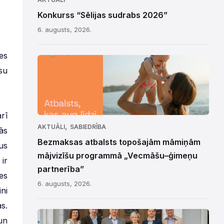
Konkurss “Sēlijas sudrabs 2026”
6. augusts, 2026.
es
su
rī
,
AKTUĀLI
SABIEDRĪBA
ās
Bezmaksas atbalsts topošajām māmiņām
us
mājvizīšu programmā „Vecmāšu–ģimeņu
ir
partnerība”
es
6. augusts, 2026.
ni
s.
un