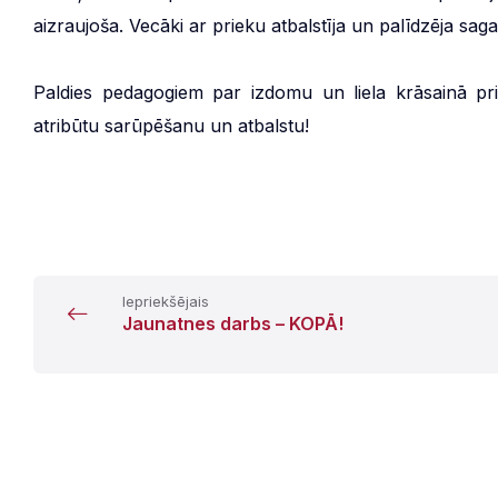
aizraujoša. Vecāki ar prieku atbalstīja un palīdzēja saga
Paldies pedagogiem par izdomu un liela krāsainā p
atribūtu sarūpēšanu un atbalstu!
Iepriekšējais
Jaunatnes darbs – KOPĀ!