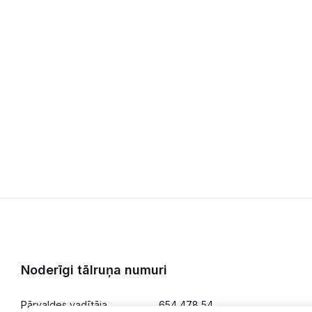
Noderīgi tālruņa numuri
Pārvaldes vadītāja
654 478 54