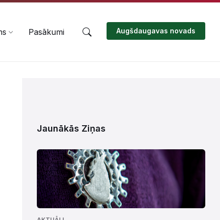
Augšdaugavas novads
ms
Pasākumi
Jaunākās Ziņas
AKTUĀLI