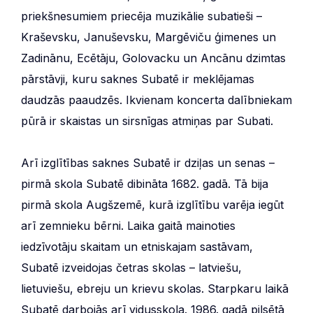
priekšnesumiem priecēja muzikālie subatieši –
Kraševsku, Januševsku, Margēviču ģimenes un
Zadinānu, Ecētāju, Golovacku un Ancānu dzimtas
pārstāvji, kuru saknes Subatē ir meklējamas
daudzās paaudzēs. Ikvienam koncerta dalībniekam
pūrā ir skaistas un sirsnīgas atmiņas par Subati.
Arī izglītības saknes Subatē ir dziļas un senas –
pirmā skola Subatē dibināta 1682. gadā. Tā bija
pirmā skola Augšzemē, kurā izglītību varēja iegūt
arī zemnieku bērni. Laika gaitā mainoties
iedzīvotāju skaitam un etniskajam sastāvam,
Subatē izveidojas četras skolas – latviešu,
lietuviešu, ebreju un krievu skolas. Starpkaru laikā
Subatē darbojās arī vidusskola. 1986. gadā pilsētā