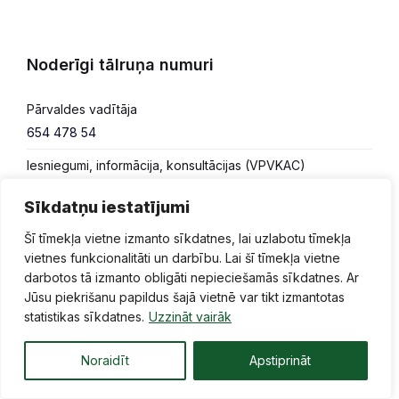
Noderīgi tālruņa numuri
Pārvaldes vadītāja
654 478 54
Iesniegumi, informācija, konsultācijas (VPVKAC)
654 478 50
Sīkdatņu iestatījumi
Šī tīmekļa vietne izmanto sīkdatnes, lai uzlabotu tīmekļa
vietnes funkcionalitāti un darbību. Lai šī tīmekļa vietne
Ilūkstes apvienības pārvalde
darbotos tā izmanto obligāti nepieciešamās sīkdatnes. Ar
Jūsu piekrišanu papildus šajā vietnē var tikt izmantotas
Brīvības iela 7, Ilūkste,
statistikas sīkdatnes.
Uzzināt vairāk
Augšdaugavas novads, LV-5447
Noraidīt
Apstiprināt
654 625 01 (lietvede)