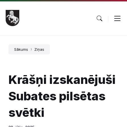
Pāriet
Skip
Skip
uz
to
to
saturu
main
footer
navigation
Sākums
Ziņas
Krāšņi izskanējuši
Subates pilsētas
svētki