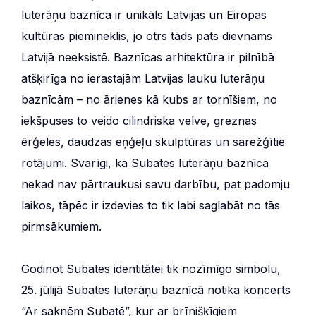
luterāņu baznīca ir unikāls Latvijas un Eiropas
kultūras piemineklis, jo otrs tāds pats dievnams
Latvijā neeksistē. Baznīcas arhitektūra ir pilnībā
atšķirīga no ierastajām Latvijas lauku luterāņu
baznīcām – no ārienes kā kubs ar tornīšiem, no
iekšpuses to veido cilindriska velve, greznas
ērģeles, daudzas eņģeļu skulptūras un sarežģītie
rotājumi. Svarīgi, ka Subates luterāņu baznīca
nekad nav pārtraukusi savu darbību, pat padomju
laikos, tāpēc ir izdevies to tik labi saglabāt no tās
pirmsākumiem.
Godinot Subates identitātei tik nozīmīgo simbolu,
25. jūlijā Subates luterāņu baznīcā notika koncerts
“Ar saknēm Subatē”, kur ar brīnišķīgiem