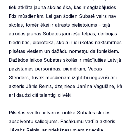
tiek atklāta jauna skolas ēka, kas ir saglabājusies
līdz mūsdienām. Lai gan šodien Subatē vairs nav
skolas, tomēr ēkai ir atrasts pielietojums – tajā
atrodas jaunās Subates jauniešu telpas, darbojas
biedrības, bibliotēka, skolā ir ierīkotas naktsmītnes
pilsētas viesiem un dažādu nometņu dalībniekiem.
Dažādos laikos Subates skolās ir mācījušies Latvijā
pazīstamas personības, piemēram, Vecais
Stenders, tuvāk mūsdienām izglītību ieguvuši arī
aktieris Jānis Reinis, dzejniece Janīna Vagulāne, kā
arī daudzi citi talantīgi cilvēki.
Pilsētas svētku ietvaros notika Subates skolas
absolventu salidojums. Pasākumu vadīja aktieris
Jēkabs Reinis, ar priekšnesumiem priecēja