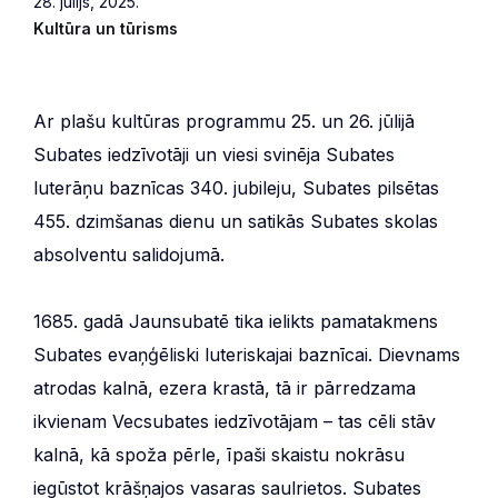
28. jūlijs, 2025.
Kultūra un tūrisms
Ar plašu kultūras programmu 25. un 26. jūlijā
Subates iedzīvotāji un viesi svinēja Subates
luterāņu baznīcas 340. jubileju, Subates pilsētas
455. dzimšanas dienu un satikās Subates skolas
absolventu salidojumā.
1685. gadā Jaunsubatē tika ielikts pamatakmens
Subates evaņģēliski luteriskajai baznīcai. Dievnams
atrodas kalnā, ezera krastā, tā ir pārredzama
ikvienam Vecsubates iedzīvotājam – tas cēli stāv
kalnā, kā spoža pērle, īpaši skaistu nokrāsu
iegūstot krāšņajos vasaras saulrietos. Subates