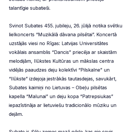
talantīgie subatieši.
Svinot Subates 455. jubileju, 26. jūlijā notika svētku
lielkoncerts “Muzikālā dāvana pilsētai”. Koncertā
uzstājās viesi no Rīgas: Latvijas Universitātes
vokālais ansamblis “Dancis” priecēja ar skaistām
melodijām, Ilūkstes Kultūras un mākslas centra
vidējās paaudzes deju kolektīvi “Pilskalne” un
“Ilūkste” izdejoja jestrākās tautasdejas, savukārt,
Subates kaimiņi no Lietuvas – Obeļu pilsētas
kapella “Malunai” un deju kopa “Patrepsiukas”
iepazīstināja ar lietuviešu tradicionālo mūziku un
dejām.
Subate ir
Sēļu zemes mazā pērle,
kas pie sevis