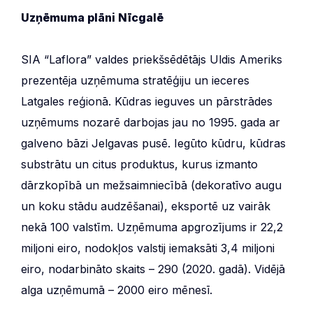
Uzņēmuma plāni Nīcgalē
SIA “Laflora” valdes priekšsēdētājs Uldis Ameriks
prezentēja uzņēmuma stratēģiju un ieceres
Latgales reģionā. Kūdras ieguves un pārstrādes
uzņēmums nozarē darbojas jau no 1995. gada ar
galveno bāzi Jelgavas pusē. Iegūto kūdru, kūdras
substrātu un citus produktus, kurus izmanto
dārzkopībā un mežsaimniecībā (dekoratīvo augu
un koku stādu audzēšanai), eksportē uz vairāk
nekā 100 valstīm. Uzņēmuma apgrozījums ir 22,2
miljoni eiro, nodokļos valstij iemaksāti 3,4 miljoni
eiro, nodarbināto skaits – 290 (2020. gadā). Vidējā
alga uzņēmumā – 2000 eiro mēnesī.