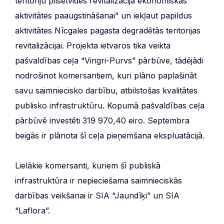
teritoriju pilsētvides revitalizācija ekonomiskās
aktivitātes paaugstināšanai” un iekļaut papildus
aktivitātes Nīcgales pagasta degradētās teritorijas
revitalizācijai. Projekta ietvaros tika veikta
pašvaldības ceļa “Vingri-Purvs” pārbūve, tādējādi
nodrošinot komersantiem, kuri plāno paplašināt
savu saimniecisko darbību, atbilstošas kvalitātes
publisko infrastruktūru. Kopumā pašvaldības ceļa
pārbūvē investēti 319 970,40 eiro. Septembra
beigās ir plānota šī ceļa pieņemšana ekspluatācijā.
Lielākie komersanti, kuriem šī publiskā
infrastruktūra ir nepieciešama saimnieciskās
darbības veikšanai ir SIA “Jaundīķi” un SIA
“Laflora”.