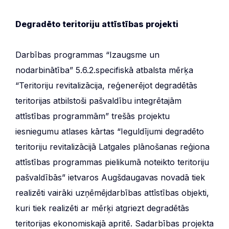
Degradēto teritoriju attīstības projekti
Darbības programmas “Izaugsme un
nodarbinātība” 5.6.2.specifiskā atbalsta mērķa
“Teritoriju revitalizācija, reģenerējot degradētās
teritorijas atbilstoši pašvaldību integrētajām
attīstības programmām” trešās projektu
iesniegumu atlases kārtas “Ieguldījumi degradēto
teritoriju revitalizācijā Latgales plānošanas reģiona
attīstības programmas pielikumā noteikto teritoriju
pašvaldībās” ietvaros Augšdaugavas novadā tiek
realizēti vairāki uzņēmējdarbības attīstības objekti,
kuri tiek realizēti ar mērķi atgriezt degradētās
teritorijas ekonomiskajā apritē. Sadarbības projekta