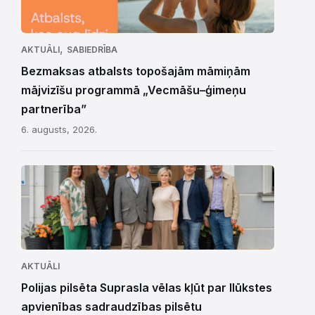
,
AKTUĀLI
SABIEDRĪBA
Bezmaksas atbalsts topošajām māmiņām
mājvizīšu programmā „Vecmāšu–ģimeņu
partnerība”
6. augusts, 2026.
AKTUĀLI
Polijas pilsēta Suprasla vēlas kļūt par Ilūkstes
apvienības sadraudzības pilsētu