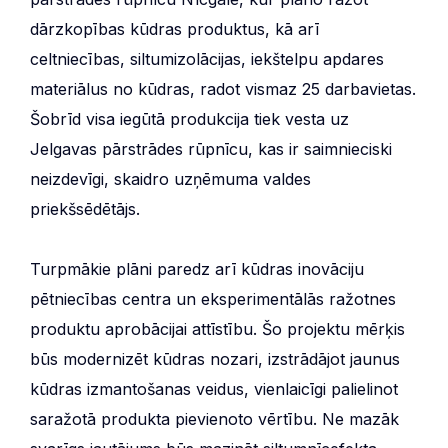
dārzkopības kūdras produktus, kā arī
celtniecības, siltumizolācijas, iekštelpu apdares
materiālus no kūdras, radot vismaz 25 darbavietas.
Šobrīd visa iegūtā produkcija tiek vesta uz
Jelgavas pārstrādes rūpnīcu, kas ir saimnieciski
neizdevīgi, skaidro uzņēmuma valdes
priekšsēdētājs.
Turpmākie plāni paredz arī kūdras inovāciju
pētniecības centra un eksperimentālās ražotnes
produktu aprobācijai attīstību. Šo projektu mērķis
būs modernizēt kūdras nozari, izstrādājot jaunus
kūdras izmantošanas veidus, vienlaicīgi palielinot
saražotā produkta pievienoto vērtību. Ne mazāk