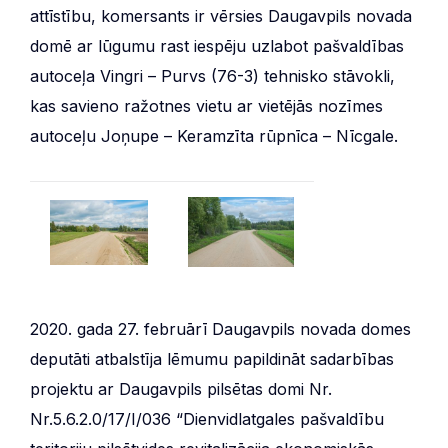
attīstību, komersants ir vērsies Daugavpils novada
domē ar lūgumu rast iespēju uzlabot pašvaldības
autoceļa Vingri – Purvs (76-3) tehnisko stāvokli,
kas savieno ražotnes vietu ar vietējās nozīmes
autoceļu Joņupe – Keramzīta rūpnīca – Nīcgale.
2020. gada 27. februārī Daugavpils novada domes
deputāti atbalstīja lēmumu papildināt sadarbības
projektu ar Daugavpils pilsētas domi Nr.
Nr.5.6.2.0/17/I/036 “Dienvidlatgales pašvaldību