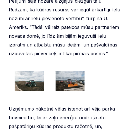
Pētījumi šajā nozarē aizgājuši diezgan tālu.
Redzam, ka kūdras resurss var iegūt ārkārtīgi lielu
nozīmi ar lielu pievienoto vērtību”, turpina U.
Ameriks. “Tādēļ vēlreiz pateicos mūsu partneriem
novada domē, jo līdz šim bijām ieguvuši lielu
izpratni un atbalstu mūsu idejām, un pašvaldības
uzbūvētais pievedceļš ir tikai pirmais posms.”
Uzņēmums nākotnē vēlas īstenot arī vēja parka
būvniecību, lai ar zaļo enerģiju nodrošinātu
pašpatēriņu kūdras produktu ražotnē, un,