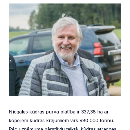
Nīcgales kūdras purva platība ir 337,38 ha ar
kopējiem kūdras krājumiem virs 980 000 tonnu.
Pēc uzņēmuma pārstāvju teiktā, kūdras atradnes