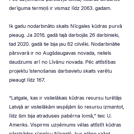
derīguma termiņš ir vismaz līdz 2063. gadam.
Ik gadu nodarbināto skaits Nīcgales kūdras purvā
pieaug. Ja 2016. gadā tajā darbojās 26 darbinieki,
tad 2020. gadā tie bija jau 62 cilvēki. Nodarbinātie
pārsvarā ir no Augšdaugavas novada, neliels
daudzums arī no Līvānu novada. Pēc attīstības
projektu īstenošanas darbavietu skaits varētu
pieaugt līdz 167.
“Latgale, kas ir vislielākais kūdras resursu turētājs
Latvijā ar vislielākām iespējām šo resursu izmantot,
līdz šim bija atradusies pabērna lomā,” teic U.
Ameriks. Vispirms uzņēmums vēlas attīstīt kūdras
pārstrādes rūpnīcu Nīcgalē, kur plāno ražot