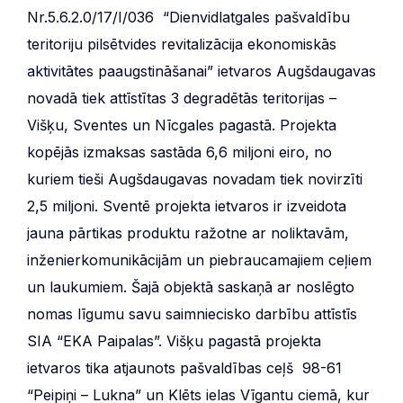
Nr.5.6.2.0/17/I/036 “Dienvidlatgales pašvaldību
teritoriju pilsētvides revitalizācija ekonomiskās
aktivitātes paaugstināšanai” ietvaros Augšdaugavas
novadā tiek attīstītas 3 degradētās teritorijas –
Višķu, Sventes un Nīcgales pagastā. Projekta
kopējās izmaksas sastāda 6,6 miljoni eiro, no
kuriem tieši Augšdaugavas novadam tiek novirzīti
2,5 miljoni. Sventē projekta ietvaros ir izveidota
jauna pārtikas produktu ražotne ar noliktavām,
inženierkomunikācijām un piebraucamajiem ceļiem
un laukumiem. Šajā objektā saskaņā ar noslēgto
nomas līgumu savu saimniecisko darbību attīstīs
SIA “EKA Paipalas”. Višķu pagastā projekta
ietvaros tika atjaunots pašvaldības ceļš 98-61
“Peipiņi – Lukna” un Klēts ielas Vīgantu ciemā, kur