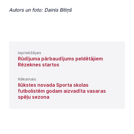
Autors un foto: Dainis Bitiņš
Iepriekšējais
Rūdījuma pārbaudījums peldētājiem
Rēzeknes startos
Nākamais
Ilūkstes novada Sporta skolas
futbolistēm godam aizvadīta vasaras
spēļu sezona