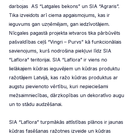
darbojas AS “Latgales bekons” un SIA “Agraris”.
Tika izveidots arī ciema apgaismojums, kas ir
ieguvums gan uzņēmējam, gan iedzīvotājiem.
Nīcgales pagastā projekta ietvaros tika pārbūvēts
pašvaldības ceļš “Vingri – Purvs” kā funkcionālais
savienojums, kurš nodrošina piekļuvi līdz SIA
“Laflora” teritorijai. SIA “Laflora” ir viens no
lielākajiem kūdras ieguvējiem un kūdras produktu
ražotājiem Latvijā, kas ražo kūdras produktus ar
augstu pievienoto vērtību, kuri nepieciešami
mežsaimniecības, dārzkopības un dekoratīvo augu
un to stādu audzēšanai.
SIA “Laflora” turpmākās attīstības plānos ir jaunas
kūdras fasēšanas ražotnes izveide un kūdras