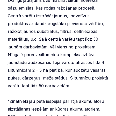
svarīgs jautājums būs mazināt siltumnīcefekta
gāzu emisijas, kas rodas ražošanas procesā.
Centrā varētu izstrādāt jaunus, inovatīvus
produktus ar daudz augstāku pievienoto vērtību,
ražojot jaunos substrātus, filtrus, celtniecības
materiālus, u.c. Šajā centrā varētu tapt līdz 30
jaunām darbavietām. Vēl viens no projektiem
Nīcgalē paredz siltumnīcu kompleksa izbūvi
jaunstādu audzēšanai. Tajā varētu atrasties līdz 4
siltumnīcām 2 – 5 ha platībā, kur audzētu vasaras
puķes, dārzeņus, meža stādus. Siltumnīcu projektā
varētu tapt līdz 50 darbavietām.
“Zinātnieki jau pēta iespējas par litija akumulatoru
aizstāšanas iespējām ar kūdras akumulatoriem.