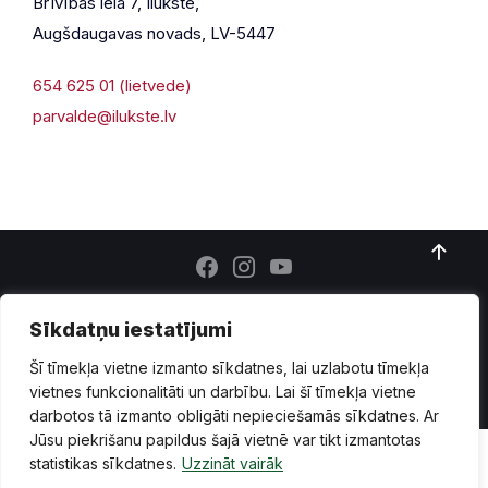
Brīvības iela 7, Ilūkste,
Augšdaugavas novads, LV-5447
654 625 01 (lietvede)
parvalde@ilukste.lv
Privātuma politika
Piekļūstamība
Lapas karte
Sīkdatņu iestatījumi
Vecā mājaslapas versija
Šī tīmekļa vietne izmanto sīkdatnes, lai uzlabotu tīmekļa
© 2026 Ilūkste, publicētā satura visas tiesības aizsargātas.
vietnes funkcionalitāti un darbību. Lai šī tīmekļa vietne
darbotos tā izmanto obligāti nepieciešamās sīkdatnes. Ar
Jūsu piekrišanu papildus šajā vietnē var tikt izmantotas
statistikas sīkdatnes.
Uzzināt vairāk