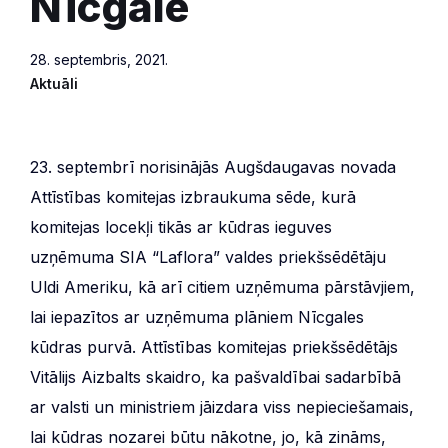
Nīcgalē
28. septembris, 2021.
Aktuāli
23. septembrī norisinājās Augšdaugavas novada
Attīstības komitejas izbraukuma sēde, kurā
komitejas locekļi tikās ar kūdras ieguves
uzņēmuma SIA “Laflora” valdes priekšsēdētāju
Uldi Ameriku, kā arī citiem uzņēmuma pārstāvjiem,
lai iepazītos ar uzņēmuma plāniem Nīcgales
kūdras purvā. Attīstības komitejas priekšsēdētājs
Vitālijs Aizbalts skaidro, ka pašvaldībai sadarbībā
ar valsti un ministriem jāizdara viss nepieciešamais,
lai kūdras nozarei būtu nākotne, jo, kā zināms,