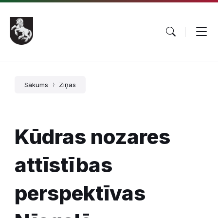
Pāriet
Skip
Skip
uz
to
to
saturu
main
footer
navigation
Sākums
Ziņas
Kūdras nozares
attīstības
perspektīvas