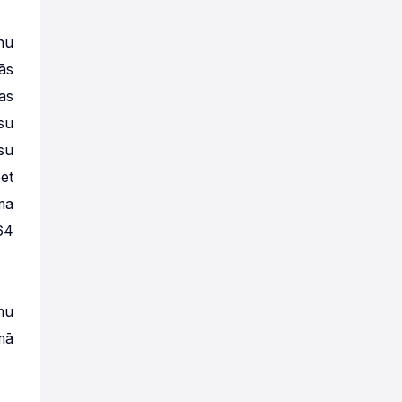
nu
ās
as
su
su
et
ma
64
mu
mā