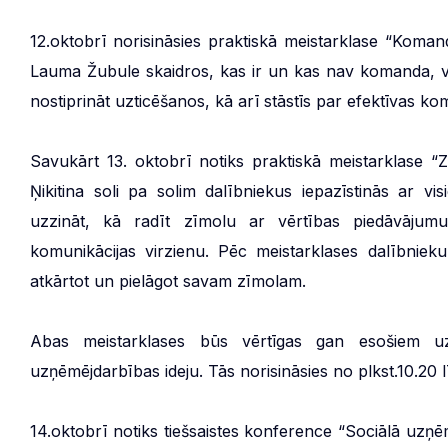
12.oktobrī norisināsies praktiskā meistarklase “Koma
Lauma Žubule skaidros, kas ir un kas nav komanda, va
nostiprināt uzticēšanos, kā arī stāstīs par efektīvas k
Savukārt 13. oktobrī notiks praktiskā meistarklase 
Ņikitina soli pa solim dalībniekus iepazīstinās ar 
uzzināt, kā radīt zīmolu ar vērtības piedāvājumu, 
komunikācijas virzienu. Pēc meistarklases dalībniek
atkārtot un pielāgot savam zīmolam.
Abas meistarklases būs vērtīgas gan esošiem uz
uzņēmējdarbības ideju. Tās norisināsies no plkst.10.20 l
14.oktobrī notiks tiešsaistes konference “Sociālā uzņē