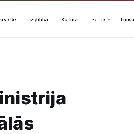
ārvalde
Izglītība
Kultūra
Sports
Tūris
nistrija
ālās