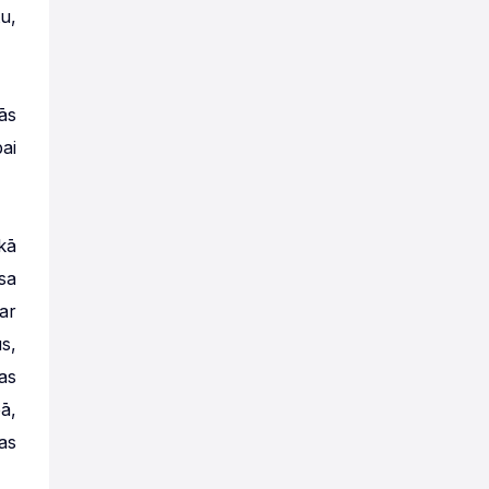
u,
ās
ai
kā
sa
ar
s,
as
ā,
as