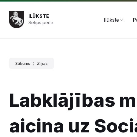
Pāriet
Skip
Skip
+371 654 478 50
pasts@ilukste.lv
uz
to
to
saturu
main
footer
ILŪKSTE
navigation
Ilūkste
P
Sēlijas pērle
Sākums
Ziņas
Labklājības mi
aicina uz Soci