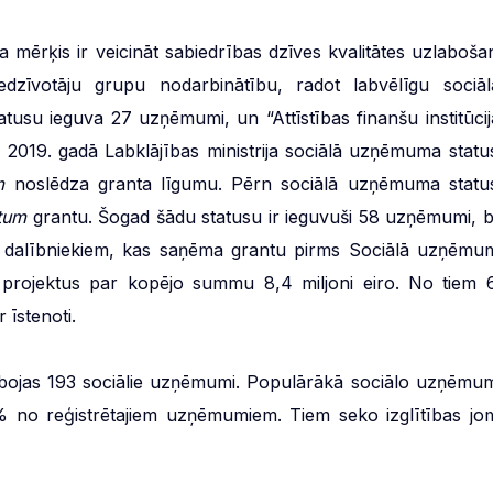
mērķis ir veicināt sabiedrības dzīves kvalitātes uzlaboša
dzīvotāju grupu nodarbinātību, radot labvēlīgu sociāl
usu ieguva 27 uzņēmumi, un “Attīstības finanšu institūcij
 2019. gadā Labklājības ministrija sociālā uzņēmuma statu
m
noslēdza granta līgumu. Pērn sociālā uzņēmuma statu
tum
grantu. Šogad šādu statusu ir ieguvuši 58 uzņēmumi, b
a dalībniekiem, kas saņēma grantu pirms Sociālā uzņēmu
a projektus par kopējo summu 8,4 miljoni eiro. No tiem 
 īstenoti.
darbojas 193 sociālie uzņēmumi. Populārākā sociālo uzņēmu
7% no reģistrētajiem uzņēmumiem. Tiem seko izglītības jo