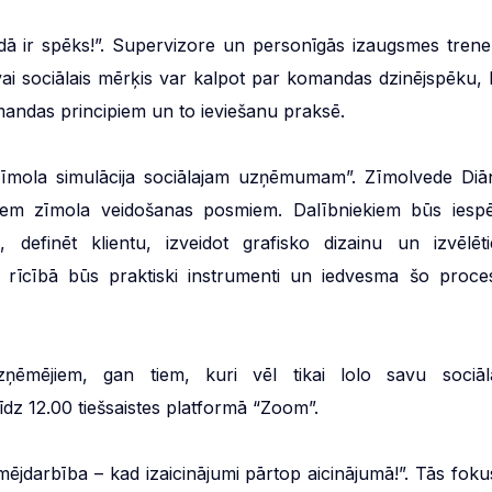
ndā ir spēks!”. Supervizore un personīgās izaugsmes trene
i sociālais mērķis var kalpot par komandas dzinējspēku, 
omandas principiem un to ieviešanu praksē.
“Zīmola simulācija sociālajam uzņēmumam”. Zīmolvede Diā
visiem zīmola veidošanas posmiem. Dalībniekiem būs iespē
definēt klientu, izveidot grafisko dizainu un izvēlēti
u rīcībā būs praktiski instrumenti un iedvesma šo proce
ņēmējiem, gan tiem, kuri vēl tikai lolo savu sociāl
īdz 12.00 tiešsaistes platformā “Zoom”.
mējdarbība – kad izaicinājumi pārtop aicinājumā!”. Tās foku