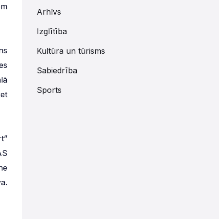
em
Arhīvs
Izglītība
ns
Kultūra un tūrisms
es
Sabiedrība
lā
Sports
et
t”
AS
ne
a.