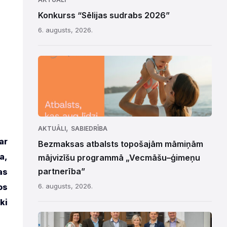
Konkurss “Sēlijas sudrabs 2026”
6. augusts, 2026.
,
AKTUĀLI
SABIEDRĪBA
ar
Bezmaksas atbalsts topošajām māmiņām
a,
mājvizīšu programmā „Vecmāšu–ģimeņu
partnerība”
as
os
6. augusts, 2026.
ki