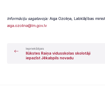
Informāciju sagatavoja:
Aiga Ozoliņa, Labklājības minis
aiga.ozolina@lm.gov.lv
Iepriekšējais
Ilūkstes Raiņa vidusskolas skolotāji
iepazīst Jēkabpils novadu