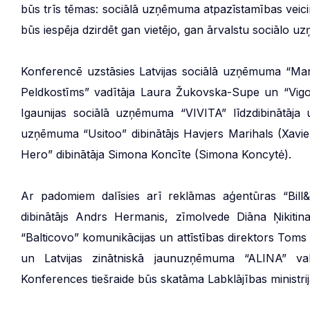
būs trīs tēmas: sociālā uzņēmuma atpazīstamības veici
būs iespēja dzirdēt gan vietējo, gan ārvalstu sociālo u
Konferencē uzstāsies Latvijas sociālā uzņēmuma “Ma
Peldkostīms” vadītāja Laura Žukovska-Supe un “Vigo H
Igaunijas sociālā uzņēmuma “VIVITA” līdzdibinātāja un
uzņēmuma “Usitoo” dibinātājs Havjers Marihals (Xavi
Hero” dibinātāja Simona Koncīte (Simona Koncytė).
Ar padomiem dalīsies arī reklāmas aģentūras “Bill
dibinātājs Andrs Hermanis, zīmolvede Diāna Ņikiti
“Balticovo” komunikācijas un attīstības direktors Toms 
un Latvijas zinātniskā jaunuzņēmuma “ALINA” vald
Konferences tiešraide būs skatāma Labklājības ministri