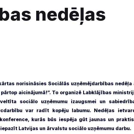
bas nedēļas
c kārtas norisināsies Sociālās uzņēmējdarbības nedēļa 
pārtop aicinājumā!”. To organizē Labklājības ministrij
veltīta sociālo uzņēmumu izaugsmei un sabiedrīb
rcdarbību var radīt kopēju labumu.
Nedēļas ietvar
 konference, kurās būs iespēja gūt jaunas un praktis
iepazīt Latvijas un ārvalstu sociālo uzņēmumu darbu.