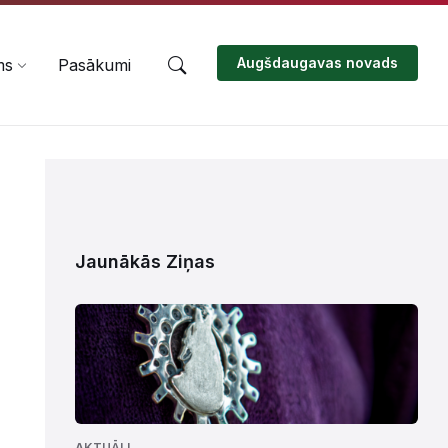
Augšdaugavas novads
ms
Pasākumi
Jaunākās Ziņas
AKTUĀLI