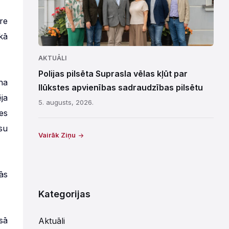
re
kā
AKTUĀLI
Polijas pilsēta Suprasla vēlas kļūt par
na
Ilūkstes apvienības sadraudzības pilsētu
ja
5. augusts, 2026.
es
su
Vairāk Ziņu
ās
Kategorijas
sā
Aktuāli