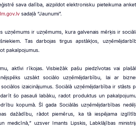
ģistrē sava dalība, aizpildot elektronisku pieteikuma anket
m.gov.lv
sadaļā “Jaunumi”.
ālais uzņēmums ir uzņēmums, kura galvenais mērķis ir sociāl
šniekiem. Tas darbojas tirgus apstākļos, uzņēmējdarbīb
zot pakalpojumus.
ēmu, aktīvi rīkojas. Visbiežāk pašu piedzīvotas vai plašā
nējspēks uzsākt sociālo uzņēmējdarbību, lai ar bizne
sociālos izaicinājumus. Sociālā uzņēmējdarbība ir stāsts p
adarīt šo pasauli labāku, radot produktus un pakalpojumu
biedrību kopumā. Šī gada Sociālās uzņēmējdarbības nedēļ
bas dažādību, rādot piemērus, ka tā iespējama izglītīb
 medicīnā,” uzsver Imants Lipskis, Labklājības ministrij