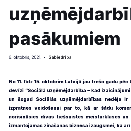
uzņēmējdarbī
pasākumiem
6. oktobris, 2021.
Sabiedrība
No 11. līdz 15. oktobrim Latvijā jau trešo gadu pē
devīzi “Sociālā uzņēmējdarbība – kad izaicinājumi 
un šogad Sociālās uzņēmējdarbības nedēļa ir 
izpratnes veidošanai par to, kā ar šādu kome
norisināsies divas tiešsaistes meistarklases un
izmantojamas zināšanas biznesa izaugsmei, kā arī 