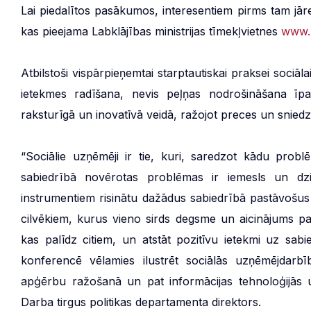
Lai piedalītos pasākumos, interesentiem pirms tam jāre
kas pieejama Labklājības ministrijas tīmekļvietnes
www.l
Atbilstoši vispārpieņemtai starptautiskai praksei soci
ietekmes radīšana, nevis peļņas nodrošināšana īpa
raksturīgā un inovatīvā veidā, ražojot preces un snied
“Sociālie uzņēmēji ir tie, kuri, saredzot kādu probl
sabiedrībā novērotas problēmas ir iemesls un dzi
instrumentiem risinātu dažādus sabiedrībā pastāvošus 
cilvēkiem, kurus vieno sirds degsme un aicinājums p
kas palīdz citiem, un atstāt pozitīvu ietekmi uz sa
konferencē vēlamies ilustrēt sociālās uzņēmējdarbī
apģērbu ražošanā un pat informācijas tehnoloģijās un
Darba tirgus politikas departamenta direktors.