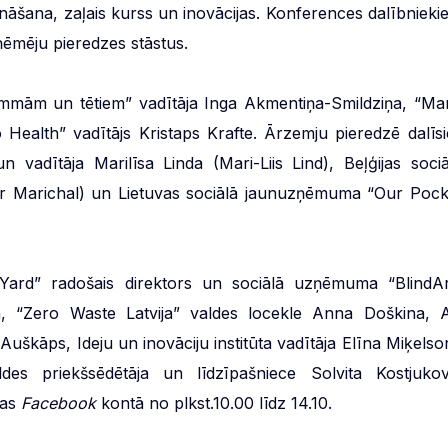
nāšana, zaļais kurss un inovācijas. Konferences dalībnieki
zņēmēju pieredzes stāstus.
mmām un tētiem” vadītāja Inga Akmentiņa-Smildziņa, “Ma
ealth” vadītājs Kristaps Krafte. Ārzemju pieredzē dalīsi
 vadītāja Marilīsa Linda (Mari-Liis Lind), Beļģijas sociā
er Marichal) un Lietuvas sociālā jaunuzņēmuma “Our Pock
&Yard” radošais direktors un sociālā uzņēmuma “BlindAr
na, “Zero Waste Latvija” valdes locekle Anna Doškina, 
Auškāps, Ideju un inovāciju institūta vadītāja Elīna Miķelso
es priekšsēdētāja un līdzīpašniece Solvita Kostjukov
jas
Facebook
kontā no plkst.10.00 līdz 14.10.