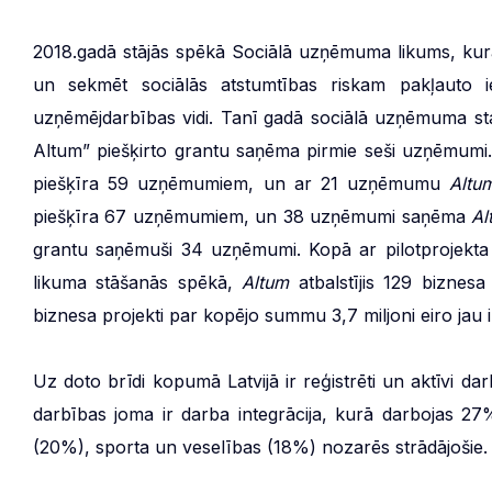
2018.gadā stājās spēkā Sociālā uzņēmuma likums, kura 
un sekmēt sociālās atstumtības riskam pakļauto ie
uzņēmējdarbības vidi. Tanī gadā sociālā uzņēmuma stat
Altum” piešķirto grantu saņēma pirmie seši uzņēmumi.
piešķīra 59 uzņēmumiem, un ar 21 uzņēmumu
Altu
piešķīra 67 uzņēmumiem, un 38 uzņēmumi saņēma
Al
grantu saņēmuši 34 uzņēmumi. Kopā ar pilotprojekt
likuma stāšanās spēkā,
Altum
atbalstījis 129 biznes
biznesa projekti par kopējo summu 3,7 miljoni eiro jau ir
Uz doto brīdi kopumā Latvijā ir reģistrēti un aktīvi 
darbības joma ir darba integrācija, kurā darbojas 2
(20%), sporta un veselības (18%) nozarēs strādājošie.