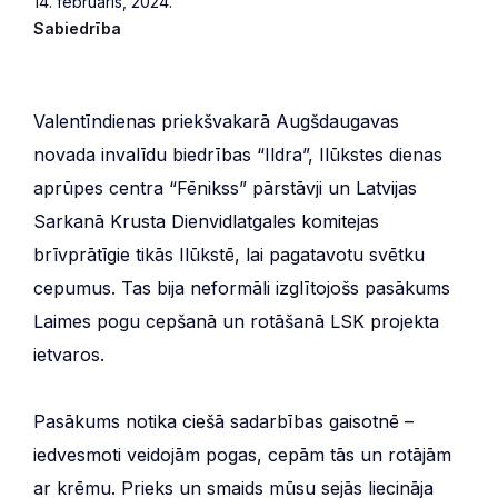
14. februāris, 2024.
Sabiedrība
Valentīndienas priekšvakarā Augšdaugavas
novada invalīdu biedrības “Ildra”, Ilūkstes dienas
aprūpes centra “Fēnikss” pārstāvji un Latvijas
Sarkanā Krusta Dienvidlatgales komitejas
brīvprātīgie tikās Ilūkstē, lai pagatavotu svētku
cepumus. Tas bija neformāli izglītojošs pasākums
Laimes pogu cepšanā un rotāšanā LSK projekta
ietvaros.
Pasākums notika ciešā sadarbības gaisotnē –
iedvesmoti veidojām pogas, cepām tās un rotājām
ar krēmu. Prieks un smaids mūsu sejās liecināja