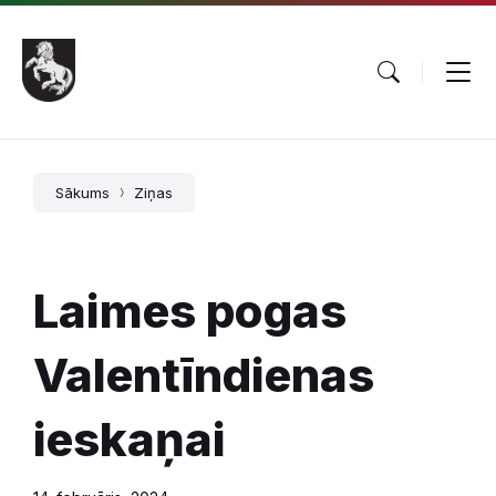
Pāriet
Skip
Skip
uz
to
to
saturu
main
footer
navigation
Sākums
Ziņas
Laimes pogas
Valentīndienas
ieskaņai