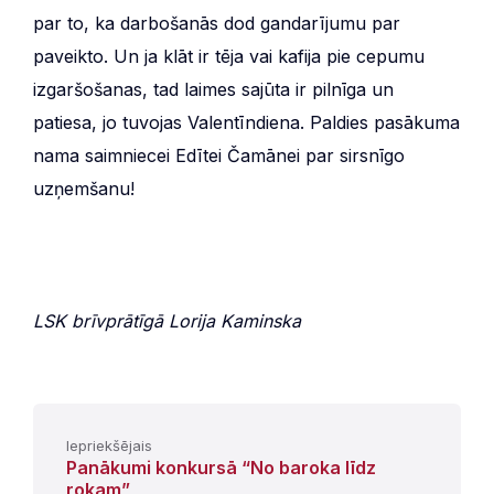
par to, ka darbošanās dod gandarījumu par
paveikto. Un ja klāt ir tēja vai kafija pie cepumu
izgaršošanas, tad laimes sajūta ir pilnīga un
patiesa, jo tuvojas Valentīndiena. Paldies pasākuma
nama saimniecei Edītei Čamānei par sirsnīgo
uzņemšanu!
LSK brīvprātīgā Lorija Kaminska
Iepriekšējais
Panākumi konkursā “No baroka līdz
rokam”