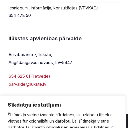
Iesniegumi, informācija, konsultācijas (VPVKAC)
654 478 50
Ilūkstes apvienības pārvalde
Brīvības iela 7, Ilūkste,
Augšdaugavas novads, LV-5447
654 625 01 (lietvede)
parvalde@ilukste.lv
Sīkdatņu iestatījumi
Šī tīmekļa vietne izmanto sīkdatnes, lai uzlabotu tīmekļa
vietnes funkcionalitāti un darbību. Lai šī tīmekļa vietne
darbotos tā izmanto obligāti nepieciešamās sīkdatnes. Ar