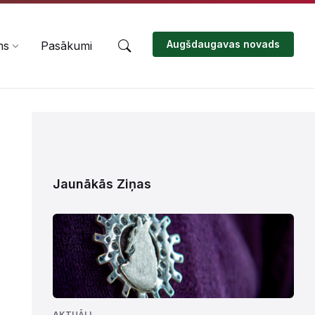
Augšdaugavas novads
ms
Pasākumi
Jaunākās Ziņas
AKTUĀLI