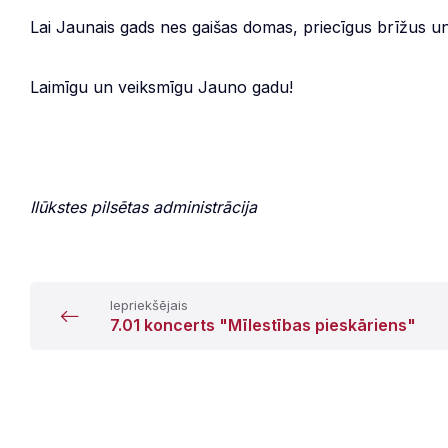
Lai Jaunais gads nes gaišas domas, priecīgus brīžus un
Laimīgu un veiksmīgu Jauno gadu!
Ilūkstes pilsētas administrācija
Iepriekšējais
7.01 koncerts "Mīlestības pieskāriens"