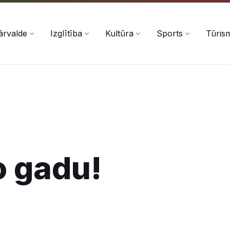
ārvalde
Izglītība
Kultūra
Sports
Tūris
o gadu!