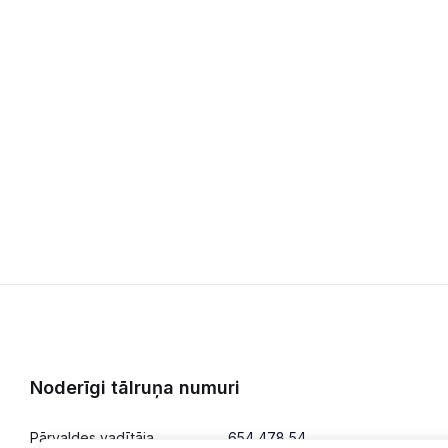
Noderīgi tālruņa numuri
Pārvaldes vadītāja
654 478 54