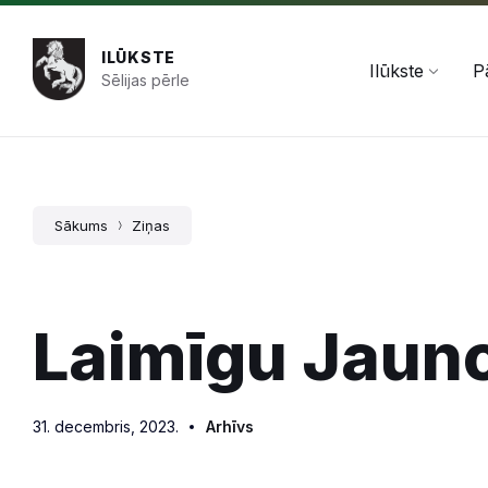
Pāriet
Skip
Skip
+371 654 478 50
pasts@ilukste.lv
uz
to
to
saturu
main
footer
ILŪKSTE
navigation
Ilūkste
P
Sēlijas pērle
Sākums
Ziņas
Laimīgu Jaun
31. decembris, 2023.
Arhīvs