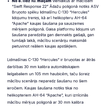
No 8. līdz 10. maijam
vienlaikus ar mācībām
“Swift Response 22” Ādažu poligonā notiks ASV
Bruņoto spēku lidmašīnu C-130 “Hercules”
lidojumu treniņi, kā arī helikopteru AH-64
“Apache” kaujas šaušana pa sauszemes
mērķiem poligonā. Gaisa platformu lidojumi un
šaušana paredzēta gan diennakts gaišajā, gan
tumšajā laikā, mācību scenāriju maksimāli
pietuvinot reāliem kaujas apstākļiem.
Lidmašīnas C-130 “Hercules” ir bruņotas ar ātrās
darbības 30 mm kalibra automātiskajiem
lielgabaliem un 105 mm haubicēm, taču šoreiz
mācību scenārijs neparedz šaušanu no šiem
ieročiem. Kaujas šaušana notiks tikai no
helikopteriem AH-64 “Apache”, kuri iznīcinās
mācību mērķus poligonā ar 30 mm kalibra