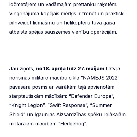
ložmetējiem un vadāmajām prettanku raķetēm.
Vingrinājuma kopējais mērķis ir trenēt un praktiski
pilnveidot lidmašīnu un helikopteru tuvā gaisa
atbalsta spējas sauszemes vienību operācijām.
Jau ziņots,
no 18. aprīļa līdz 27. maijam
Latvijā
norisinās militāro mācību cikla “NAMEJS 2022”
pavasara posms ar vairākām tajā apvienotām
starptautiskām mācībām: “Defender Europe”,
“Knight Legion”, “Swift Response”, “Summer
Shield” un Igaunijas Aizsardzības spēku lielākajām
militārajām mācībām “Hedgehog”.