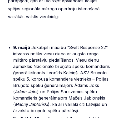
pārapgādi, gan arī vairojot apvienotās kaujas
spējas reģionāla mēroga operāciju īstenošanā
vairākās valstīs vienlaicīgi.
9. maijā
Jēkabpilī mācību “Swift Response 22”
ietvaros notiks viesu diena ar augsta ranga
militāro pārstāvju piedalīšanos. Viesu dienu
apmeklēs Nacionālo bruņoto spēku komandieris
ģenerālleitnants Leonīds Kalniņš, ASV Bruņoto
spēku 5. korpusa komandiera vietnieks – Polijas
Bruņoto spēku ģenerālmajors Ādams Joks
(
Adam Joks
) un Polijas Sauszemes spēku
komandieris ģenerālmajors Mačejs Jablonskis
(
Maciej Jabłoński
), kā arī vairāki citi Latvijas un
ārvalstu bruņoto spēku pārstāvji.