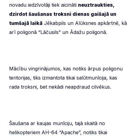
novadu iedzīvotāji tiek aicināti
neuztraukties,
dzirdot šaušanas troksni dienas gaišajā un
tumšajā laikā
Jēkabpils un Alūksnes apkārtnē, kā
arī poligonā “Lāčusils” un Ādažu poligonā.
Mācību vingrinājumos, kas notiks ārpus poligonu
teritorijas, tiks izmantota tikai salūtmunīcija, kas
rada troksni, bet nekādi neapdraud cilvēkus.
Šaušana ar kaujas munīciju, tajā skaitā no
helikopteriem AH-64 “Apache”, notiks tikai