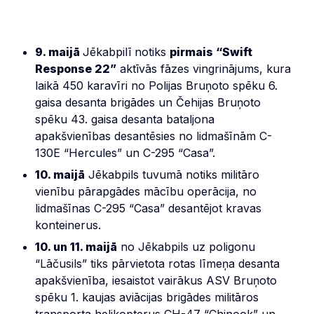
9. maijā
Jēkabpilī notiks
pirmais “Swift
Response 22”
aktīvās fāzes vingrinājums, kura
laikā 450 karavīri no Polijas Bruņoto spēku 6.
gaisa desanta brigādes un Čehijas Bruņoto
spēku 43. gaisa desanta bataljona
apakšvienības desantēsies no lidmašīnām C-
130E “Hercules” un C-295 “Casa”.
10. maijā
Jēkabpils tuvumā notiks militāro
vienību pārapgādes mācību operācija, no
lidmašīnas C-295 “Casa” desantējot kravas
konteinerus.
10. un 11. maijā
no Jēkabpils uz poligonu
“Lāčusils” tiks pārvietota rotas līmeņa desanta
apakšvienība, iesaistot vairākus ASV Bruņoto
spēku 1. kaujas aviācijas brigādes militāros
transporta helikopterus CH-47 “Chinook” un