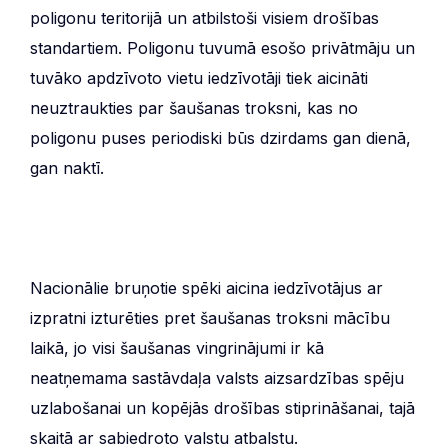
poligonu teritorijā un atbilstoši visiem drošības
standartiem. Poligonu tuvumā esošo privātmāju un
tuvāko apdzīvoto vietu iedzīvotāji tiek aicināti
neuztraukties par šaušanas troksni, kas no
poligonu puses periodiski būs dzirdams gan dienā,
gan naktī.
Nacionālie bruņotie spēki aicina iedzīvotājus ar
izpratni izturēties pret šaušanas troksni mācību
laikā, jo visi šaušanas vingrinājumi ir kā
neatņemama sastāvdaļa valsts aizsardzības spēju
uzlabošanai un kopējās drošības stiprināšanai, tajā
skaitā ar sabiedroto valstu atbalstu.