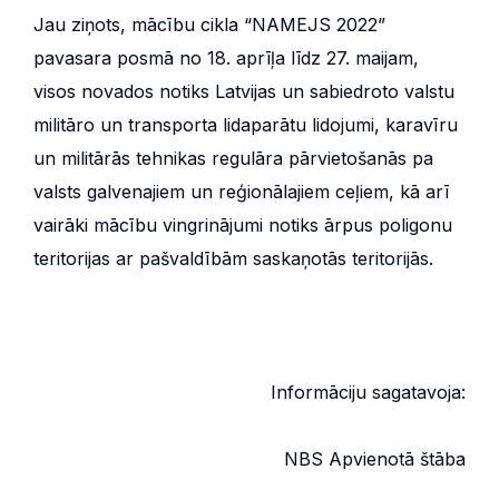
Jau ziņots, mācību cikla “NAMEJS 2022”
pavasara posmā no 18. aprīļa līdz 27. maijam,
visos novados notiks Latvijas un sabiedroto valstu
militāro un transporta lidaparātu lidojumi, karavīru
un militārās tehnikas regulāra pārvietošanās pa
valsts galvenajiem un reģionālajiem ceļiem, kā arī
vairāki mācību vingrinājumi notiks ārpus poligonu
teritorijas ar pašvaldībām saskaņotās teritorijās.
Informāciju sagatavoja:
NBS Apvienotā štāba