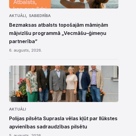
,
AKTUĀLI
SABIEDRĪBA
Bezmaksas atbalsts topošajām māmiņām
mājvizīšu programmā „Vecmāšu–ģimeņu
partnerība”
6. augusts, 2026.
AKTUĀLI
Polijas pilsēta Suprasla vēlas kļūt par Ilūkstes
apvienības sadraudzības pilsētu
5. augusts, 2026.