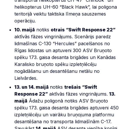
helikopterus UH-60 “Black Hawk”, lai poligona
teritorijā veiktu taktiska līmeņa sauszemes
operāciju.
10. maijā
notiks
otrais “Swift Response 22”
aktīvās fāzes vingrinājums. Scenārijs paredz
lidmašīnas C-130 “Hercules” pacelšanos no
Rīgas lidostas un aptuveni 300 ASV Bruņoto
spēku 173. gaisa desanta brigādes un Kanādas
Karalisko bruņoto spēku izpletņlēcēju
nogādāšanu un desantēšanu netālu no
Lielvārdes.
13. un 14. maijā
notiks
trešais “Swift
Response 22”
aktīvās fāzes vingrinājums.
13.
maijā
Ādažu poligonā notiks ASV Bruņoto
spēku 173. gaisa desanta brigādes aptuveni 450
izpletņlēcēju un vairāku bruņojuma platformu
desantēšana no transporta lidmašīnām C-17.
Savukārt
14. maijā
ASV desanta vienība kopīgi