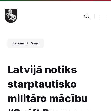
Pāriet
Skip
Skip
uz
to
to
saturu
main
footer
navigation
Sākums
Ziņas
Latvijā notiks
starptautisko
militāro mācību