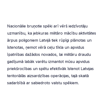
Nacionālie bruņotie spēki arī vērš iedzīvotāju
uzmanību, ka jebkuras militāro mācību aktivitātes
ārpus poligoniem Latvijā tiek rūpīgi plānotas un
īstenotas, ņemot vērā ceļu tīkla un apvidus
īpatnības dažādos novados, lai militāru draudu
gadījumā labāk varētu izmantot mūsu apvidus
priekšrocības un spētu efektīvāk īstenot Latvijas
teritoriālās aizsardzības operācijas, tajā skaitā
sadarbībā ar sabiedroto valstu spēkiem.