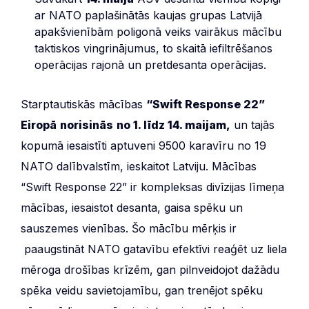
ar NATO paplašinātās kaujas grupas Latvijā
apakšvienībām poligonā veiks vairākus mācību
taktiskos vingrinājumus, to skaitā iefiltrēšanos
operācijas rajonā un pretdesanta operācijas.
Starptautiskās mācības
“Swift Response 22”
Eiropā
norisinās
no 1. līdz 14. maijam,
un tajās
kopumā iesaistīti aptuveni 9500 karavīru no 19
NATO dalībvalstīm, ieskaitot Latviju. Mācības
“Swift Response 22” ir kompleksas divīzijas līmeņa
mācības, iesaistot desanta, gaisa spēku un
sauszemes vienības. Šo mācību mērķis ir
paaugstināt NATO gatavību efektīvi reaģēt uz liela
mēroga drošības krīzēm, gan pilnveidojot dažādu
spēka veidu savietojamību, gan trenējot spēku