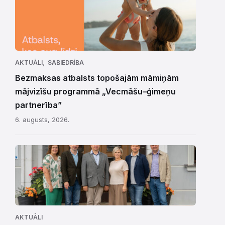
,
AKTUĀLI
SABIEDRĪBA
Bezmaksas atbalsts topošajām māmiņām
mājvizīšu programmā „Vecmāšu–ģimeņu
partnerība”
6. augusts, 2026.
AKTUĀLI