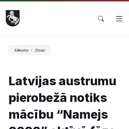
Pāriet
Skip
Skip
uz
to
to
saturu
main
footer
navigation
Sākums
Ziņas
Latvijas austrumu
pierobežā notiks
mācību “Namejs