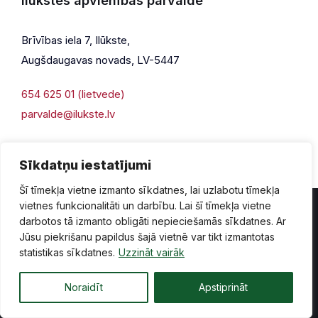
Ilūkstes apvienības pārvalde
Brīvības iela 7, Ilūkste,
Augšdaugavas novads, LV-5447
654 625 01 (lietvede)
parvalde@ilukste.lv
Sīkdatņu iestatījumi
Šī tīmekļa vietne izmanto sīkdatnes, lai uzlabotu tīmekļa
vietnes funkcionalitāti un darbību. Lai šī tīmekļa vietne
darbotos tā izmanto obligāti nepieciešamās sīkdatnes. Ar
Jūsu piekrišanu papildus šajā vietnē var tikt izmantotas
Privātuma politika
Piekļūstamība
Lapas karte
statistikas sīkdatnes.
Uzzināt vairāk
Vecā mājaslapas versija
Noraidīt
Apstiprināt
© 2026 Ilūkste, publicētā satura visas tiesības aizsargātas.