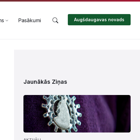
Augšdaugavas novads
ms
Pasākumi
Jaunākās Ziņas
AKTUĀLI