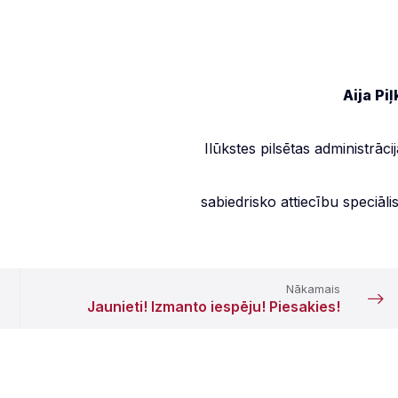
Aija Piļ
Ilūkstes pilsētas administrāci
sabiedrisko attiecību speciāli
Nākamais
Jaunieti! Izmanto iespēju! Piesakies!