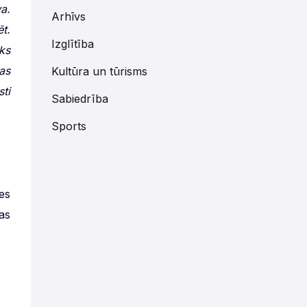
a.
Arhīvs
t.
Izglītība
ks
as
Kultūra un tūrisms
ti
Sabiedrība
Sports
es
as