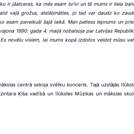
aiku ir jāatceras, ka mēs esam brīvi un tā mums ir liela balv
aist vaļā grožus, atslābināties, jo tad var daudz ko zaudē
ko esam paveikuši šajā laikā. Man patiess lepnums un prie
rajona 1990. gada 4. maijā nobalsoja par Latvijas Republik
 Es novēlu visiem, lai mums kopā izdotos veidot mūsu vals
ākslas centrā sekoja svētku koncerts. Tajā uzstājās Ilūkst
 Dzintara Ķīša vadībā un Ilūkstes Mūzikas un mākslas skol