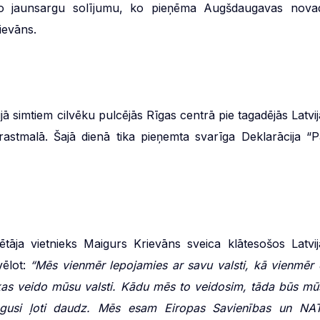
go jaunsargu solījumu, ko pieņēma Augšdaugavas nova
ievāns.
jā simtiem cilvēku pulcējās Rīgas centrā pie tagadējās Latvij
stmalā. Šajā dienā tika pieņemta svarīga Deklarācija “P
ja vietnieks Maigurs Krievāns sveica klātesošos Latvij
vēlot:
“Mēs vienmēr lepojamies ar savu valsti, kā vienmēr 
kas veido mūsu valsti. Kādu mēs to veidosim, tāda būs mū
niegusi ļoti daudz. Mēs esam Eiropas Savienības un NA