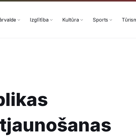
ārvalde
Izglītība
Kultūra
Sports
Tūris
blikas
atjaunošanas