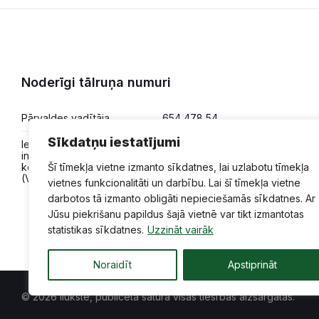
Noderīgi tālruņa numuri
Pārvaldes vadītāja
654 478 54
Sīkdatņu iestatījumi
Iesniegumi,
654 478 50
informācija,
konsultācijas
Šī tīmekļa vietne izmanto sīkdatnes, lai uzlabotu tīmekļa
(VPVKAC)
vietnes funkcionalitāti un darbību. Lai šī tīmekļa vietne
darbotos tā izmanto obligāti nepieciešamās sīkdatnes. Ar
Jūsu piekrišanu papildus šajā vietnē var tikt izmantotas
statistikas sīkdatnes.
Uzzināt vairāk
Noraidīt
Apstiprināt
© 2026 Ilūkste, publicētā satura visas tiesības aizsargātas.