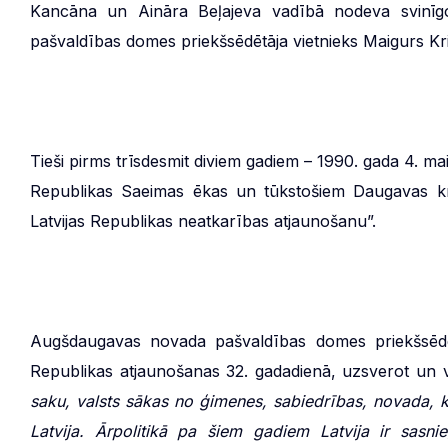
Kancāna un Aināra Beļajeva vadībā nodeva svinī
pašvaldības domes priekšsēdētāja vietnieks Maigurs Kr
Tieši pirms trīsdesmit diviem gadiem – 1990. gada 4. mai
Republikas Saeimas ēkas un tūkstošiem Daugavas kra
Latvijas Republikas neatkarības atjaunošanu”.
Augšdaugavas novada pašvaldības domes priekšsēdētā
Republikas atjaunošanas 32. gadadienā, uzsverot un 
saku, valsts sākas no ģimenes, sabiedrības, novada, 
Latvija. Ārpolitikā pa šiem gadiem Latvija ir sas