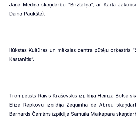
Jāņa Mediņa skaņdarbu “Birztaliņa”, ar Kārļa Jākobs
Daina Paukšte).
Ilūkstes Kultūras un mākslas centra pūtēju orķestris “S
Kastanītis”.
Trompetists Raivis Kraševskis izpildīja Heinza Botsa 
Elīza Repkovu izpildīja Zequinha de Abreu skaņdar
Bernards Čamāns izpildīja Samuila Maikapara skaņdar