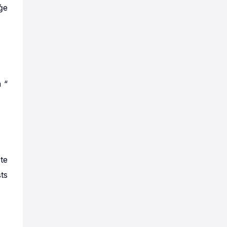
ģe
 “
te
ts