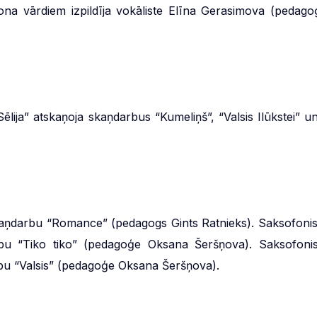
ona vārdiem izpildīja vokāliste Elīna Gerasimova (pedago
ēlija” atskaņoja skaņdarbus “Kumeliņš”, “Valsis Ilūkstei” un
skaņdarbu “Romance” (pedagogs Gints Ratnieks). Saksofonis
bu “Tiko tiko” (pedagoģe Oksana Šeršņova). Saksofonis
bu “Valsis” (pedagoģe Oksana Šeršņova).