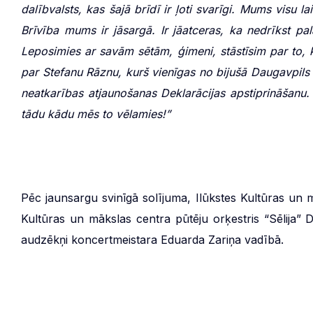
dalībvalsts, kas šajā brīdī ir ļoti svarīgi. Mums visu l
Brīvība mums ir jāsargā. Ir jāatceras, ka nedrīkst pal
Leposimies ar savām sētām, ģimeni, stāstīsim par to, 
par Stefanu Rāznu, kurš vienīgas no bijušā Daugavpils 
neatkarības atjaunošanas Deklarācijas apstiprināšanu.
tādu kādu mēs to vēlamies!”
Pēc jaunsargu svinīgā solījuma, Ilūkstes Kultūras un m
Kultūras un mākslas centra pūtēju orķestris “Sēlija”
audzēkņi koncertmeistara Eduarda Zariņa vadībā.