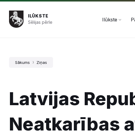
Pāriet
Skip
Skip
+371 654 478 50
pasts@ilukste.lv
uz
to
to
saturu
main
footer
ILŪKSTE
navigation
Ilūkste
P
Sēlijas pērle
Sākums
Ziņas
Latvijas Repu
Neatkarības 