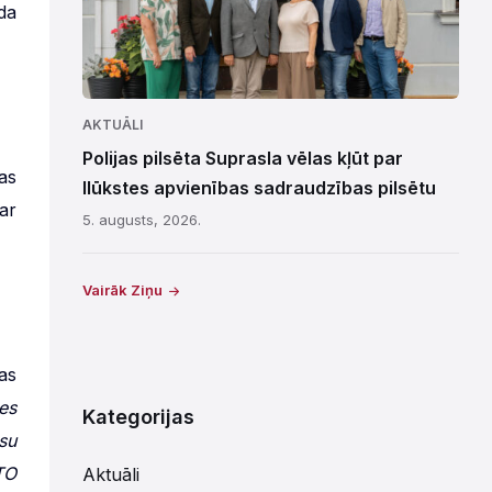
da
AKTUĀLI
Polijas pilsēta Suprasla vēlas kļūt par
as
Ilūkstes apvienības sadraudzības pilsētu
ar
5. augusts, 2026.
Vairāk Ziņu
as
es
Kategorijas
su
TO
Aktuāli