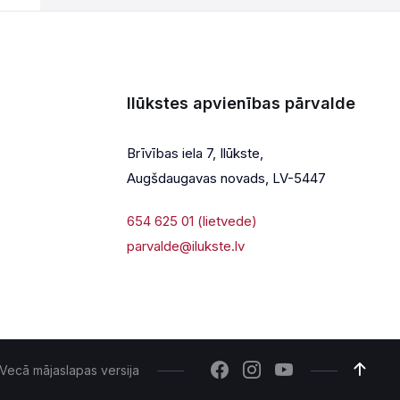
Ilūkstes apvienības pārvalde
Brīvības iela 7, Ilūkste,
Augšdaugavas novads, LV-5447
654 625 01 (lietvede)
parvalde@ilukste.lv
Vecā mājaslapas versija