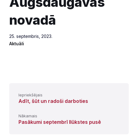
Augšdaugavas
novadā
25. septembris, 2023.
Aktuāli
Iepriekšējais
Adīt, šūt un radoši darboties
Nākamais
Pasākumi septembrī Ilūkstes pusē