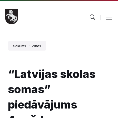
Pāriet
Skip
Skip
uz
to
to
saturu
main
footer
navigation
Sākums
Ziņas
“Latvijas skolas
somas”
piedāvājums