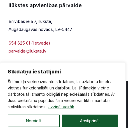
Ilūkstes apvienības pārvalde
Brīvības iela 7, Ilūkste,
Augšdaugavas novads, LV-5447
654 625 01 (lietvede)
parvalde@ilukste.lv
Sīkdatņu iestatījumi
Šī tīmekļa vietne izmanto sīkdatnes, lai uzlabotu tīmekļa
vietnes funkcionalitāti un darbību. Lai šī tīmekļa vietne
darbotos tā izmanto obligāti nepieciešamās sīkdatnes. Ar
Jūsu piekrišanu papildus šajā vietnē var tikt izmantotas
Privātuma politika
Piekļūstamība
Lapas karte
statistikas sīkdatnes.
Uzzināt vairāk
Vecā mājaslapas versija
Noraidīt
Apstiprināt
© 2026 Ilūkste, publicētā satura visas tiesības aizsargātas.