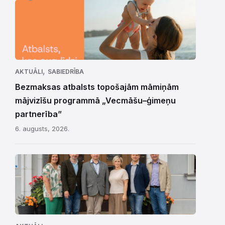
,
AKTUĀLI
SABIEDRĪBA
Bezmaksas atbalsts topošajām māmiņām
mājvizīšu programmā „Vecmāšu–ģimeņu
partnerība”
6. augusts, 2026.