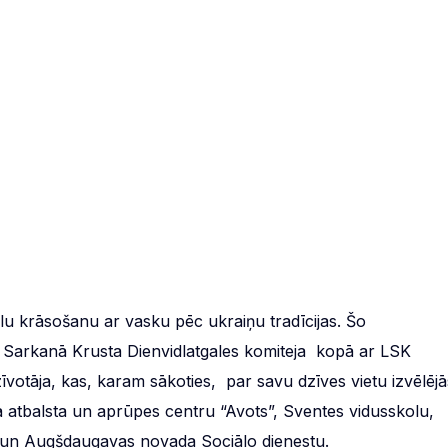
lu krāsošanu ar vasku pēc ukraiņu tradīcijas. Šo
as Sarkanā Krusta Dienvidlatgales komiteja kopā ar LSK
īvotāja, kas, karam sākoties, par savu dzīves vietu izvēlējā
tbalsta un aprūpes centru “Avots”, Sventes vidusskolu,
u un Augšdaugavas novada Sociālo dienestu.