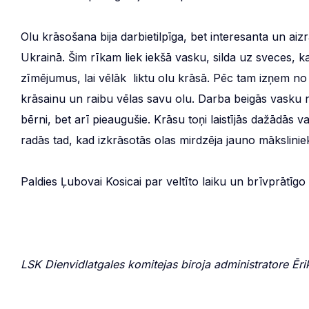
Olu krāsošana bija darbietilpīga, bet interesanta un ai
Ukrainā. Šim rīkam liek iekšā vasku, silda uz sveces,
zīmējumus, lai vēlāk liktu olu krāsā. Pēc tam izņem no k
krāsainu un raibu vēlas savu olu. Darba beigās vasku no
bērni, bet arī pieaugušie. Krāsu toņi laistījās dažādās 
radās tad, kad izkrāsotās olas mirdzēja jauno mākslinie
Paldies Ļubovai Kosicai par veltīto laiku un brīvprātīgo
LSK Dienvidlatgales komitejas biroja administratore Ēr