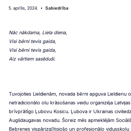
5. aprīlis, 2024.
Sabiedrība
Nāc nākdama, Liela diena,
Visi bērni tevis gaida,
Visi bērni tevis gaida,
Aiz vārtiem sasēduši.
Tuvojoties Lieldienām, novada bērni apguva Lieldienu o
netradicionālo olu krāsošanas veidu organizēja Latvij
brīvprātīgo Ļubovu Kosicu. Ļubova ir Ukrainas civiliedz
Augšdaugavas novadu. Šoreiz mēs apmeklējām Sociālā a
Bebrenes vispārizglītojošo un profesionālo vidusskol