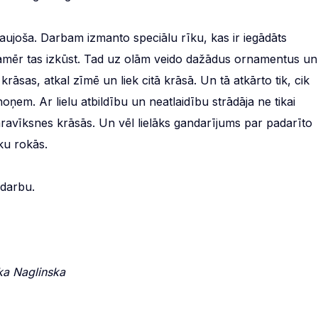
zraujoša. Darbam izmanto speciālu rīku, kas ir iegādāts
 kamēr tas izkūst. Tad uz olām veido dažādus ornamentus un
rāsas, atkal zīmē un liek citā krāsā. Un tā atkārto tik, cik
ņem. Ar lielu atbildību un neatlaidību strādāja ne tikai
varavīksnes krāsās. Un vēl lielāks gandarījums par padarīto
ku rokās.
 darbu.
ika Naglinska