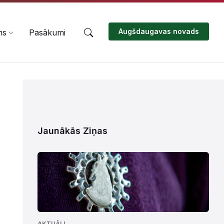
Augšdaugavas novads
ms
Pasākumi
Jaunākās Ziņas
AKTUĀLI