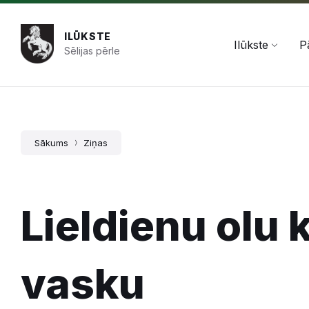
Pāriet
Skip
Skip
+371 654 478 50
pasts@ilukste.lv
uz
to
to
saturu
main
footer
ILŪKSTE
navigation
Ilūkste
P
Sēlijas pērle
Sākums
Ziņas
Lieldienu olu 
vasku