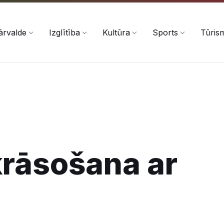
ārvalde
Izglītība
Kultūra
Sports
Tūris
krāsošana ar