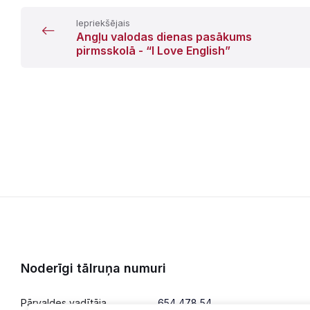
Iepriekšējais
Angļu valodas dienas pasākums
pirmsskolā - “I Love English”
Noderīgi tālruņa numuri
Pārvaldes vadītāja
654 478 54