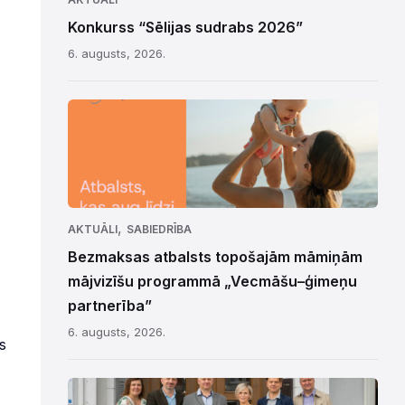
Konkurss “Sēlijas sudrabs 2026”
6. augusts, 2026.
,
AKTUĀLI
SABIEDRĪBA
Bezmaksas atbalsts topošajām māmiņām
mājvizīšu programmā „Vecmāšu–ģimeņu
partnerība”
6. augusts, 2026.
s