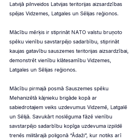
Latvijā pilnveidos Latvijas teritorijas aizsardzības
spējas Vidzemes, Latgales un Sēlijas reģionos.
Mācību mērķis ir stiprināt NATO valstu bruņoto
spēku vienību savstarpējo sadarbību, stiprināt
kaujas gatavību sauszemes teritorijas aizsardzībai,
demonstrēt vienību klātesamību Vidzemes,
Latgales un Sēlijas reģionos.
Mācību pirmajā posmā Sauszemes spēku
Mehanizētā kājnieku brigāde kopā ar
sabiedrotajiem veiks uzdevumus Vidzemē, Latgalē
un Sēlijā. Savukārt noslēguma fāzē vienību
savstarpējo sadarbību kopīga uzdevuma izpildē
trenēs militārajā poligonā “Ādaži”, kur notiks arī