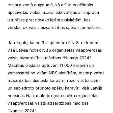
tostarp zemā augstumā, kā arī to nosēšanās
apdzīvotās vietās. aicina iedzīvotājus ar sapratni
izturēties pret notiekošajām aktivitātēm, kas
vērstas uz valsts aizsardzības spēju stiprināšanu.
Jau ziņots, ka no 3. septembra līdz 8. oktobrim
visā Latvijā notiek NBS organizētās visaptverošas
valsts aizsardzības mācības “Namejs 2024”.
Mācībās piedalās aptuveni 11 000 karavīri un
zemessargi no visām NBS vienībām, tostarp valsts
aizsardzības dienesta karavīri, rezerves karavīri,
un sabiedroto bruņoto spēku karavīri. visā Latvijā
norisinās Nacionālo bruņoto spēku organizētās
visaptverošas valsts aizsardzības mācības
“Namejs 2024”.