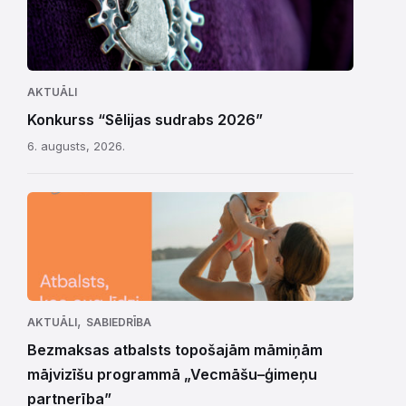
AKTUĀLI
Konkurss “Sēlijas sudrabs 2026”
6. augusts, 2026.
,
AKTUĀLI
SABIEDRĪBA
Bezmaksas atbalsts topošajām māmiņām
mājvizīšu programmā „Vecmāšu–ģimeņu
partnerība”