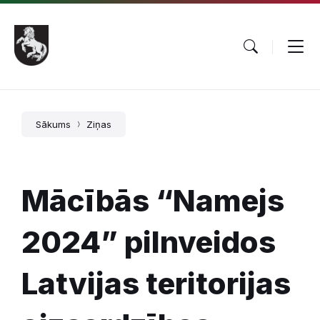
Pāriet
Skip
Skip
uz
to
to
saturu
main
footer
navigation
Sākums
Ziņas
Mācībās “Namejs
2024” pilnveidos
Latvijas teritorijas