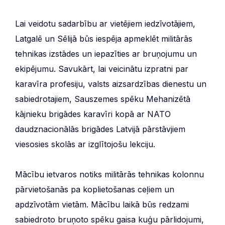
Lai veidotu sadarbību ar vietējiem iedzīvotājiem,
Latgalē un Sēlijā būs iespēja apmeklēt militārās
tehnikas izstādes un iepazīties ar bruņojumu un
ekipējumu. Savukārt, lai veicinātu izpratni par
karavīra profesiju, valsts aizsardzības dienestu un
sabiedrotajiem, Sauszemes spēku Mehanizētā
kājnieku brigādes karavīri kopā ar NATO
daudznacionālās brigādes Latvijā pārstāvjiem
viesosies skolās ar izglītojošu lekciju.
Mācību ietvaros notiks militārās tehnikas kolonnu
pārvietošanās pa koplietošanas ceļiem un
apdzīvotām vietām. Mācību laikā būs redzami
sabiedroto bruņoto spēku gaisa kuģu pārlidojumi,