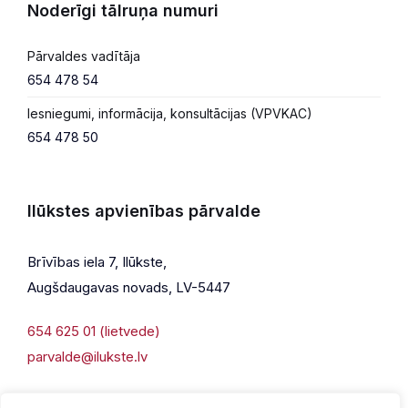
Noderīgi tālruņa numuri
Pārvaldes vadītāja
654 478 54
Iesniegumi, informācija, konsultācijas (VPVKAC)
654 478 50
Ilūkstes apvienības pārvalde
Brīvības iela 7, Ilūkste,
Augšdaugavas novads, LV-5447
654 625 01 (lietvede)
parvalde@ilukste.lv