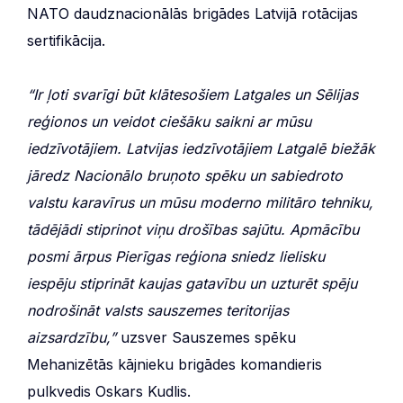
NATO daudznacionālās brigādes Latvijā rotācijas
sertifikācija.
“Ir ļoti svarīgi būt klātesošiem Latgales un Sēlijas
reģionos un veidot ciešāku saikni ar mūsu
iedzīvotājiem. Latvijas iedzīvotājiem Latgalē biežāk
jāredz Nacionālo bruņoto spēku un sabiedroto
valstu karavīrus un mūsu moderno militāro tehniku,
tādējādi stiprinot viņu drošības sajūtu. Apmācību
posmi ārpus Pierīgas reģiona sniedz lielisku
iespēju stiprināt kaujas gatavību un uzturēt spēju
nodrošināt valsts sauszemes teritorijas
aizsardzību,”
uzsver Sauszemes spēku
Mehanizētās kājnieku brigādes komandieris
pulkvedis Oskars Kudlis.