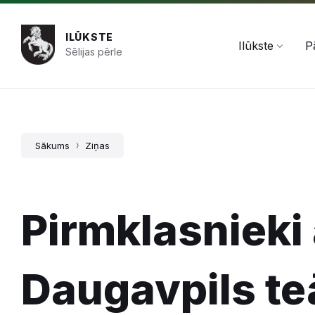
Pāriet
Skip
Skip
+371 654 478 50
pasts@ilukste.lv
uz
to
to
saturu
main
footer
ILŪKSTE
navigation
Ilūkste
P
Sēlijas pērle
Sākums
Ziņas
Pirmklasnieki
Daugavpils teā