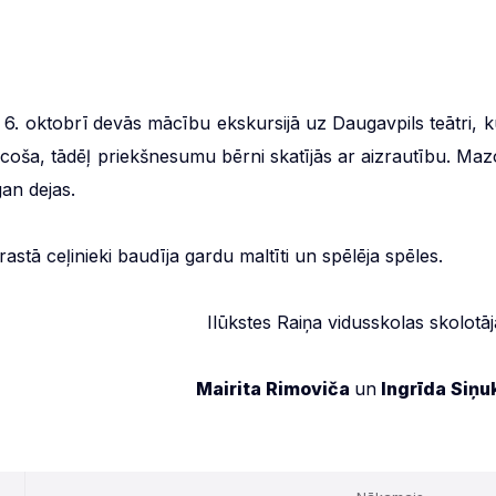
i 6. oktobrī devās mācību ekskursijā uz Daugavpils teātri, k
ācoša, tādēļ priekšnesumu bērni skatījās ar aizrautību. Maz
gan dejas.
tā ceļinieki baudīja gardu maltīti un spēlēja spēles.
Ilūkstes Raiņa vidusskolas skolotāj
Mairita Rimoviča
un
Ingrīda Siņu