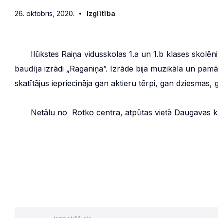
26. oktobris, 2020.
Izglītība
***
Ilūkstes Raiņa vidusskolas 1.a un 1.b klases skolēn
baudīja izrādi „Raganiņa”. Izrāde bija muzikāla un pam
skatītājus iepriecināja gan aktieru tērpi, gan dziesmas, 
***
Netālu no Rotko centra, atpūtas vietā Daugavas kras