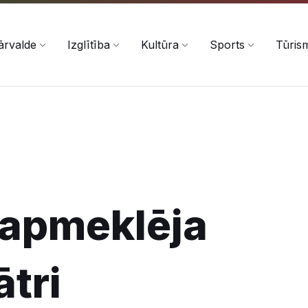
ārvalde
Izglītība
Kultūra
Sports
Tūris
 apmeklēja
tri