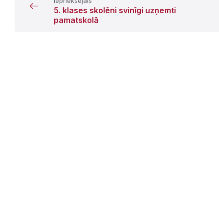
Iepriekšējais
5. klases skolēni svinīgi uzņemti
pamatskolā