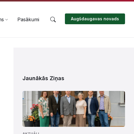
Augšdaugavas novads
ms
Pasākumi
Jaunākās Ziņas
AKTUĀLI