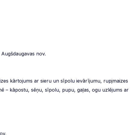
., Augšdaugavas nov.
zes kārtojums ar sieru un sīpolu ievārījumu, rupjmaizes
mē – kāpostu, sēņu, sīpolu, pupu, gaļas, ogu uzlējums ar
ov.