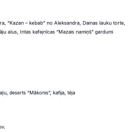
a, “Kazan – kebab” no Aleksandra, Dainas lauku torte,
āju alus, Intas kafejnīcas “Mazais namiņš” gardumi
ļu, deserts “Mākonis”, kafija, tēja
ov.