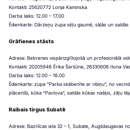
Kontakti: 25620772 Lorija Kaminska
Darba laiks: 12.00 – 17.00
Ēdienkarte: Dārzeņu zupa sēļu gaumē, sāļās un saldās 
Grāfienes stāsts
Adrese: Bebrenes vispārizglītojošā un profesionālā v
Kontakti: 20205948 Ērika Šaršūne, 28330608 Ilona Vasi
Darba laiks: 12.00 – 18.00
Ēdienkarte: zupa “Parka skābenīte ar ribiņu”, no vecmā
plācenīši, kūka “Pavlova”, saldās kūkas našķis, zāļu tēja
Raibais tirgus Subatē
Adrese: Baznīcas iela 32 – 1, Subate, Augšdaugavas no