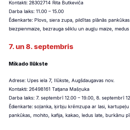
Kontakti: 28302714 Rita Butkeviča
Darba laiks: 11.00 – 15.00
Ēdienkarte: Plovs, siera zupa, pildītas plānās pankūkas,
biezpienmaize, bezrauga sēklu un augļu maize, medus k
7. un 8. septembris
Mikado Ilūkste
Adrese: Upes iela 7, Ilūkste, Augšdaugavas nov.
Kontakti: 26498161 Tatjana Mašņuka
Darba laiks: 7. septembrī 12.00 – 19.00, 8. septembrī 12
Ēdienkarte: soļanka, ķirbju krēmzupa ar lasi, kartupeļu
pankūkas, mohito, kafija, kakao, ledus late, burkānu pī