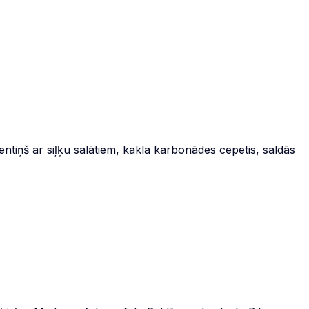
tiņš ar siļķu salātiem, kakla karbonādes cepetis, saldās