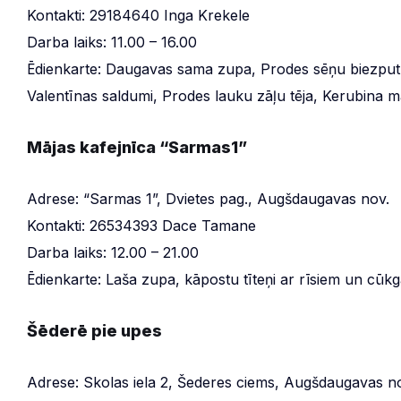
Kontakti: 29184640 Inga Krekele
Darba laiks: 11.00 – 16.00
Ēdienkarte: Daugavas sama zupa, Prodes sēņu biezputr
Valentīnas saldumi, Prodes lauku zāļu tēja, Kerubina m
Mājas kafejnīca “Sarmas1”
Adrese: “Sarmas 1”, Dvietes pag., Augšdaugavas nov.
Kontakti: 26534393 Dace Tamane
Darba laiks: 12.00 – 21.00
Ēdienkarte: Laša zupa, kāpostu tīteņi ar rīsiem un cūkga
Šēderē pie upes
Adrese: Skolas iela 2, Šederes ciems, Augšdaugavas n