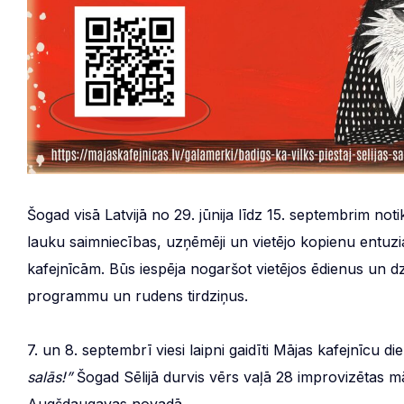
Šogad visā Latvijā no 29. jūnija līdz 15. septembrim not
lauku saimniecības, uzņēmēji un vietējo kopienu entuzi
kafejnīcām. Būs iespēja nogaršot vietējos ēdienus un d
programmu un rudens tirdziņus.
7. un 8. septembrī viesi laipni gaidīti Mājas kafejnīcu die
salās!”
Šogad Sēlijā durvis vērs vaļā 28 improvizētas m