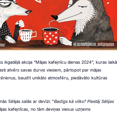
iks ikgadējā akcija “Mājas kafejnīcu dienas 2024”, kuras laikā
asti atvērs savas durvis viesiem, pārtopot par mājas
zērienus, baudīt unikālo atmosfēru, piedāvāto kultūras
nās Sēlijas salās ar devīzi: “
Badīgs kā vilks? Piestāj Sēlijas
ājas kafejnīcas, no tām deviņas viesus uzņems