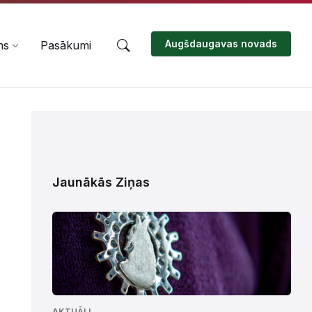
Augšdaugavas novads
ms
Pasākumi
Jaunākās Ziņas
AKTUĀLI