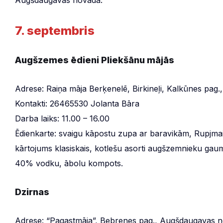
Augšdaugavas novadā.
7. septembris
Augšzemes ēdieni Pliekšānu mājās
Adrese: Raiņa māja Berķenelē, Birkineļi, Kalkūnes pag
Kontakti: 26465530 Jolanta Bāra
Darba laiks: 11.00 – 16.00
Ēdienkarte: svaigu kāpostu zupa ar baravikām, Rupjmai
kārtojums klasiskais, kotlešu asorti augšzemnieku gau
40% vodku, ābolu kompots.
Dzirnas
Adrese: “Pagastmāja”, Bebrenes pag., Augšdaugavas n