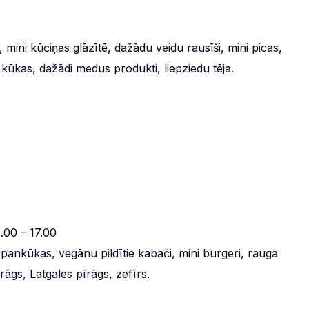
 mini kūciņas glāzītē, dažādu veidu rausīši, mini picas,
ūkas, dažādi medus produkti, liepziedu tēja.
.00 – 17.00
 pankūkas, vegānu pildītie kabači, mini burgeri, rauga
rāgs, Latgales pīrāgs, zefīrs.