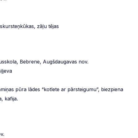
skursteņkūkas, zāļu tējas
idusskola, Bebrene, Augšdaugavas nov.
ļjeva
miņas pūra lādes “kotlete ar pārsteigumu”, biezpiena
, kafija.
v.