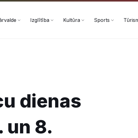
ārvalde
Izglītība
Kultūra
Sports
Tūris
cu dienas
. un 8.