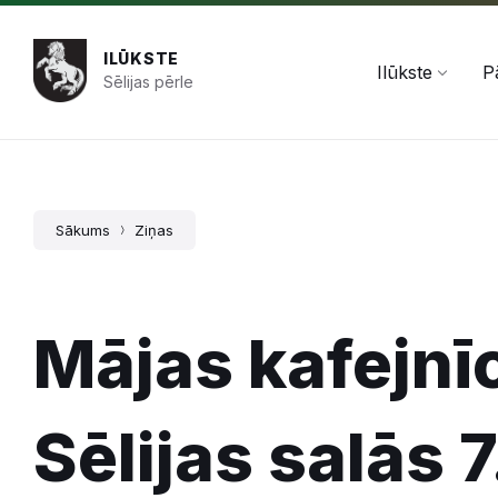
Pāriet
Skip
Skip
+371 654 478 50
pasts@ilukste.lv
uz
to
to
saturu
main
footer
ILŪKSTE
navigation
Ilūkste
P
Sēlijas pērle
Sākums
Ziņas
Mājas kafejnī
Sēlijas salās 7