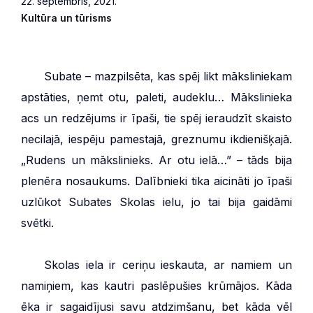
22. septembris, 2021.
Kultūra un tūrisms
***
Subate – mazpilsēta, kas spēj likt māksliniekam
apstāties, ņemt otu, paleti, audeklu… Mākslinieka
acs un redzējums ir īpaši, tie spēj ieraudzīt skaisto
necilajā, iespēju pamestajā, greznumu ikdienišķajā.
„Rudens un mākslinieks. Ar otu ielā…” – tāds bija
plenēra nosaukums. Dalībnieki tika aicināti jo īpaši
uzlūkot Subates Skolas ielu, jo tai bija gaidāmi
svētki.
***
Skolas iela ir ceriņu ieskauta, ar namiem un
namiņiem, kas kautri paslēpušies krūmājos. Kāda
ēka ir sagaidījusi savu atdzimšanu, bet kāda vēl