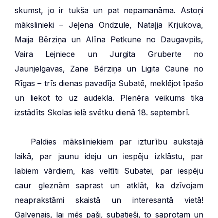
skumst, jo ir tukša un pat nepamanāma. Astoņi
mākslinieki – Jeļena Ondzule, Nataļja Krjukova,
Maija Bērziņa un Alīna Petkune no Daugavpils,
Vaira Lejniece un Jurgita Gruberte no
Jaunjelgavas, Zane Bērziņa un Ligita Caune no
Rīgas – trīs dienas pavadīja Subatē, meklējot īpašo
un liekot to uz audekla. Plenēra veikums tika
izstādīts Skolas ielā svētku dienā 18. septembrī.
***
Paldies māksliniekiem par izturību aukstajā
laikā, par jaunu ideju un iespēju izklāstu, par
labiem vārdiem, kas veltīti Subatei, par iespēju
caur gleznām saprast un atklāt, ka dzīvojam
neaprakstāmi skaistā un interesantā vietā!
Galvenais, lai mēs paši, subatieši, to saprotam un