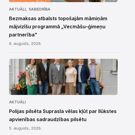
,
AKTUĀLI
SABIEDRĪBA
Bezmaksas atbalsts topošajām māmiņām
mājvizīšu programmā „Vecmāšu–ģimeņu
partnerība”
6. augusts, 2026.
AKTUĀLI
Polijas pilsēta Suprasla vēlas kļūt par Ilūkstes
apvienības sadraudzības pilsētu
5. augusts, 2026.