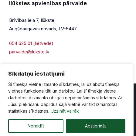
Ilūkstes apvienības pārvalde
Brīvības iela 7, Ilūkste,
Augšdaugavas novads, LV-5447
654 625 01 (lietvede)
parvalde@ilukste.lv
Sīkdatņu iestatījumi
Šī tīmekļa vietne izmanto sīkdatnes, lai uzlabotu tīmekļa
vietnes funkcionalitāti un darbību. Lai šī tīmekļa vietne
darbotos tā izmanto obligāti nepieciešamās sīkdatnes. Ar
Jūsu piekrišanu papildus šajā vietnē var tikt izmantotas
Privātuma politika
Piekļūstamība
Lapas karte
statistikas sīkdatnes.
Uzzināt vairāk
Vecā mājaslapas versija
Noraidīt
Apstiprināt
© 2026 Ilūkste, publicētā satura visas tiesības aizsargātas.