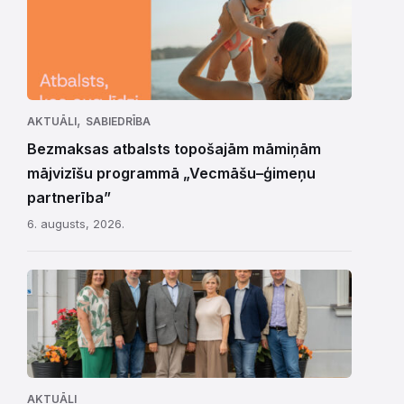
,
AKTUĀLI
SABIEDRĪBA
Bezmaksas atbalsts topošajām māmiņām
mājvizīšu programmā „Vecmāšu–ģimeņu
partnerība”
6. augusts, 2026.
AKTUĀLI