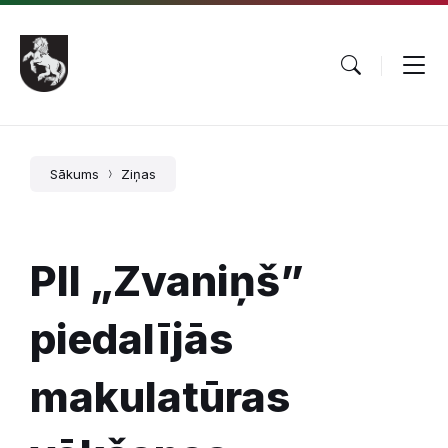
Pāriet
Skip
Skip
uz
to
to
saturu
main
footer
navigation
Sākums
Ziņas
PII „Zvaniņš”
piedalījās
makulatūras