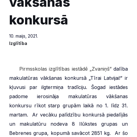
vākšanas
konkursā
10. maijs, 2021.
Izglītība
***
Pirmsskolas izglītības iestādē „Zvaniņš”
dalība
makulatūras vākšanas konkursā „Tīrai Latvijai!” ir
kļuvusi par ilgtermiņa tradīciju. Šogad iestādes
padome ierosināja makulatūras vākšanas
konkursu rīkot starp grupām laikā no 1. līdz 31.
martam. Ar vecāku palīdzību konkursā piedalījās
un makulatūru nodeva 8 Ilūkstes grupas un
Bebrenes grupa, kopumā savācot 2851 kg. Ar šo