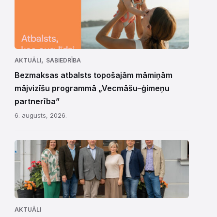
,
AKTUĀLI
SABIEDRĪBA
Bezmaksas atbalsts topošajām māmiņām
mājvizīšu programmā „Vecmāšu–ģimeņu
partnerība”
6. augusts, 2026.
AKTUĀLI