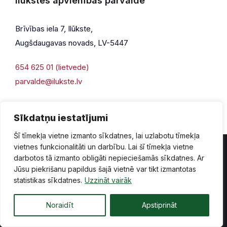
Ilūkstes apvienības pārvalde
Brīvības iela 7, Ilūkste,
Augšdaugavas novads, LV-5447
654 625 01 (lietvede)
parvalde@ilukste.lv
Sīkdatņu iestatījumi
Šī tīmekļa vietne izmanto sīkdatnes, lai uzlabotu tīmekļa
vietnes funkcionalitāti un darbību. Lai šī tīmekļa vietne
darbotos tā izmanto obligāti nepieciešamās sīkdatnes. Ar
Jūsu piekrišanu papildus šajā vietnē var tikt izmantotas
Privātuma politika
Piekļūstamība
Lapas karte
statistikas sīkdatnes.
Uzzināt vairāk
Vecā mājaslapas versija
Noraidīt
Apstiprināt
© 2026 Ilūkste, publicētā satura visas tiesības aizsargātas.