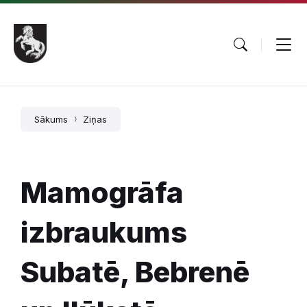
Pāriet
Skip
Skip
uz
to
to
saturu
main
footer
navigation
Sākums
Ziņas
Mamogrāfa
izbraukums
Subatē, Bebrenē