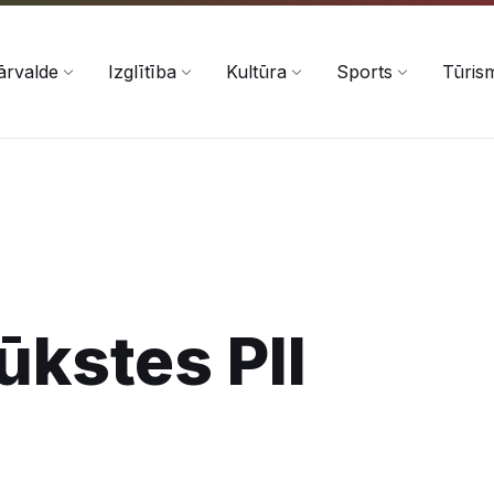
ārvalde
Izglītība
Kultūra
Sports
Tūris
ūkstes PII