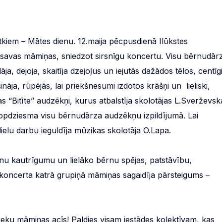
tkiem – Mātes dienu. 12.maija pēcpusdienā Ilūkstes
ja savas māmiņas, sniedzot sirsnīgu koncertu. Visu bērnudār
ja, dejoja, skaitīja dzejoļus un iejutās dažādos tēlos, centīg
āja, rūpējās, lai priekšnesumi izdotos krāšņi un lieliski,
 “Bitīte” audzēkņi, kurus atbalstīja skolotājas L.Sverževsk
opdziesma visu bērnudārza audzēkņu izpildījumā. Lai
ielu darbu ieguldīja mūzikas skolotāja O.Lapa.
nu kautrīgumu un lielāko bērnu spējas, patstāvību,
 koncerta katrā grupiņā māmiņas sagaidīja pārsteigums –
eku māmiņas acīs! Paldies visam iestādes kolektīvam, kas