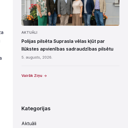
za
AKTUĀLI
i
Polijas pilsēta Suprasla vēlas kļūt par
Ilūkstes apvienības sadraudzības pilsētu
5. augusts, 2026.
a
Vairāk Ziņu
Kategorijas
Aktuāli