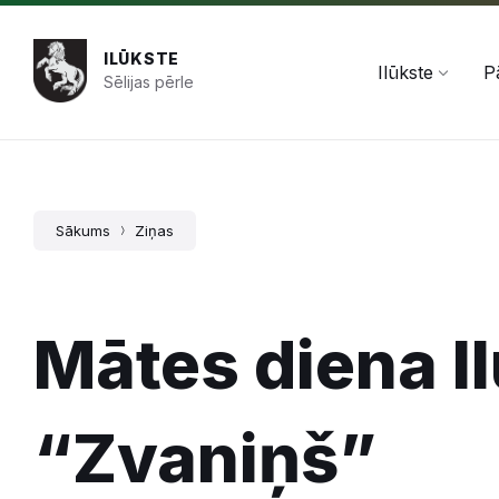
Pāriet
Skip
Skip
+371 654 478 50
pasts@ilukste.lv
uz
to
to
saturu
main
footer
ILŪKSTE
navigation
Ilūkste
P
Sēlijas pērle
Sākums
Ziņas
Mātes diena Il
“Zvaniņš”