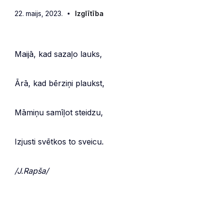
22. maijs, 2023.
Izglītība
Maijā, kad sazaļo lauks,
Ārā, kad bērziņi plaukst,
Māmiņu samīļot steidzu,
Izjusti svētkos to sveicu.
/J.Rapša/