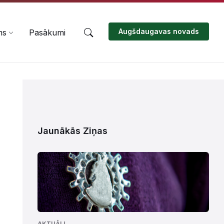
Augšdaugavas novads
ms
Pasākumi
Jaunākās Ziņas
AKTUĀLI