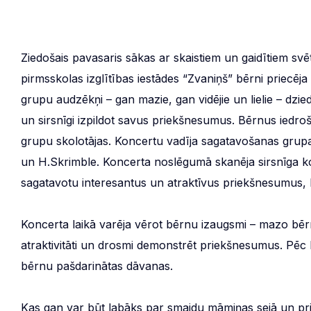
Ziedošais pavasaris sākas ar skaistiem un gaidītiem svē
pirmsskolas izglītības iestādes “Zvaniņš” bērni priecē
grupu audzēkņi – gan mazie, gan vidējie un lielie – dziedā
un sirsnīgi izpildot savus priekšnesumus. Bērnus iedrošin
grupu skolotājas. Koncertu vadīja sagatavošanas grupas
un H.Skrimble. Koncerta noslēgumā skanēja sirsnīga k
sagatavotu interesantus un atraktīvus priekšnesumus, l
Koncerta laikā varēja vērot bērnu izaugsmi – mazo bēr
atraktivitāti un drosmi demonstrēt priekšnesumus. Pēc
bērnu pašdarinātas dāvanas.
Kas gan var būt labāks par smaidu māmiņas sejā un pri