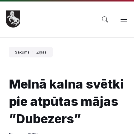
Pāriet
Skip
Skip
uz
to
to
saturu
main
footer
navigation
Sākums
Ziņas
Melnā kalna svētki
pie atpūtas mājas
”Dubezers”