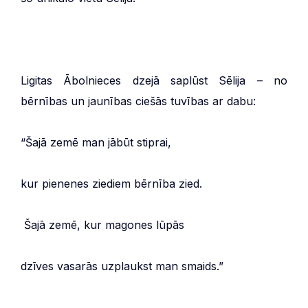
Ligitas Ābolnieces dzejā saplūst Sēlija – no
bērnības un jaunības ciešās tuvības ar dabu:
“Šajā zemē man jābūt stiprai,
kur pienenes ziediem bērnība zied.
Šajā zemē, kur magones lūpās
dzīves vasarās uzplaukst man smaids.”