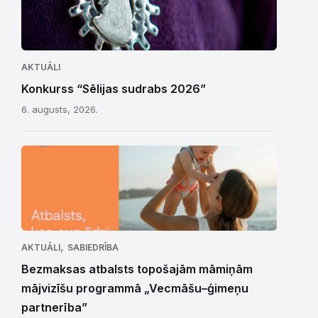
AKTUĀLI
Konkurss “Sēlijas sudrabs 2026”
6. augusts, 2026.
,
AKTUĀLI
SABIEDRĪBA
Bezmaksas atbalsts topošajām māmiņām
mājvizīšu programmā „Vecmāšu–ģimeņu
partnerība”