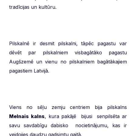
tradīcijas un kultūru.
Pilskalnē ir desmit pilskalni, tāpēc pagastu var
dēvēt par pilskalniem visbagātāko pagastu
Augšzemē un vienu no pilskalniem bagātākajiem
pagastiem Latvijā.
Viens no sēļu zemju centriem bija pilskalns
Melnais kalns
, kura pakājē bijusi senpilsēta ar
savu savdabīgu dabisko nocietinājumu, kas ir
veidojies daudzu gadsimtu gaitā.