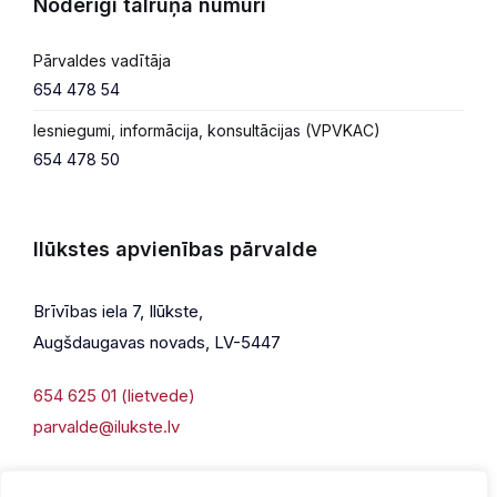
Noderīgi tālruņa numuri
Pārvaldes vadītāja
654 478 54
Iesniegumi, informācija, konsultācijas (VPVKAC)
654 478 50
Ilūkstes apvienības pārvalde
Brīvības iela 7, Ilūkste,
Augšdaugavas novads, LV-5447
654 625 01 (lietvede)
parvalde@ilukste.lv