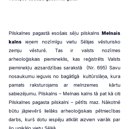
Pilskalnes pagastā esošais sēļu pilskalns
Melnais
kalns
ieņem nozīmīgu vietu Sēlijas vēsturisko
zemju vēsturē. Tas ir valsts nozīmes
arheoloģiskais piemineklis, kas reģistrēts Valsts
pieminekļu aizsardzības sarakstā (Nr. 695) Savu
nosaukumu ieguvis no bagātīgā kultūrslāņa, kura
pamats raksturojams ar melnzemes kārtu
sabiezējumu. Pilskalns – Melnais kalns tā pat kā citi
Pilskalnes pagasta pilskalni – pētīts maz. Nākotnē
būtu jāpievērš lielāks arheoloģiskais pētniecības
darbs, kurš dotu iespēju atklāt aizvien vairāk par
šo unikālo vietu Sēlijā.