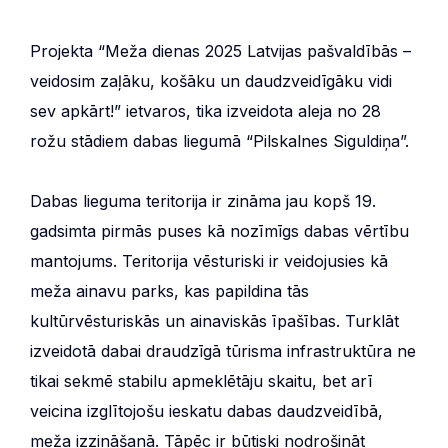
Projekta “Meža dienas 2025 Latvijas pašvaldībās –
veidosim zaļāku, košāku un daudzveidīgāku vidi
sev apkārt!” ietvaros, tika izveidota aleja no 28
rožu stādiem dabas liegumā “Pilskalnes Siguldiņa”.
Dabas lieguma teritorija ir zināma jau kopš 19.
gadsimta pirmās puses kā nozīmīgs dabas vērtību
mantojums. Teritorija vēsturiski ir veidojusies kā
meža ainavu parks, kas papildina tās
kultūrvēsturiskās un ainaviskās īpašības. Turklāt
izveidotā dabai draudzīgā tūrisma infrastruktūra ne
tikai sekmē stabilu apmeklētāju skaitu, bet arī
veicina izglītojošu ieskatu dabas daudzveidībā,
meža izzināšanā. Tāpēc ir būtiski nodrošināt