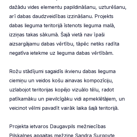
dažādu vides elementu papildināšanu, uzturēšanu,
arī dabas daudzveidības izzināšanu. Projekts
dabas lieguma teritorijā īstenots lieguma malā,
izziņas takas sākumā. Šajā vietā nav īpaši
aizsargājamu dabas vērtību, tāpēc netiks radīta
negatīva ietekme uz lieguma dabas vērtībām.
Rožu stādījumi sagaidīs ikvienu dabas lieguma
ciemiņu un veidos košu ainavas kompozīciju,
uzlabojot teritorijas kopējo vizuālo tēlu, radot
patīkamāku un pievilcīgāku vidi apmeklētājiem, un
veicinot vēlmi pavadīt vairāk laika šajā teritorijā.
Projekta ietvaros Daugavpils mežniecības
Pilskalnes apgaitas mežzine Sandra Surgovte