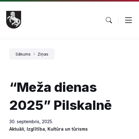
Pāriet
Skip
Skip
uz
to
to
saturu
main
footer
navigation
Sākums
Ziņas
“Meža dienas
2025” Pilskalnē
30. septembris, 2025.
Aktuāli
,
Izglītība
,
Kultūra un tūrisms