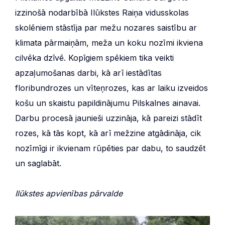
izzinošā nodarbībā Ilūkstes Raiņa vidusskolas
skolēniem stāstīja par mežu nozares saistību ar
klimata pārmaiņām, meža un koku nozīmi ikviena
cilvēka dzīvē. Kopīgiem spēkiem tika veikti
apzaļumošanas darbi, kā arī iestādītas
floribundrozes un vīteņrozes, kas ar laiku izveidos
košu un skaistu papildinājumu Pilskalnes ainavai.
Darbu procesā jaunieši uzzināja, kā pareizi stādīt
rozes, kā tās kopt, kā arī mežzine atgādināja, cik
nozīmīgi ir ikvienam rūpēties par dabu, to saudzēt
un saglabāt.
Ilūkstes apvienības pārvalde