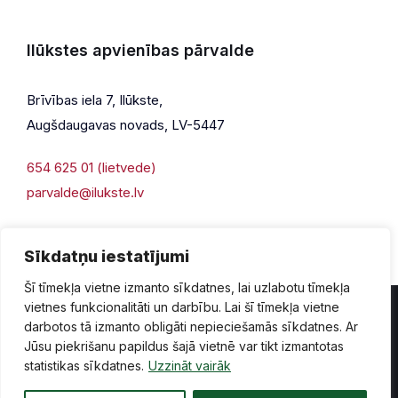
Ilūkstes apvienības pārvalde
Brīvības iela 7, Ilūkste,
Augšdaugavas novads, LV-5447
654 625 01 (lietvede)
parvalde@ilukste.lv
Sīkdatņu iestatījumi
Šī tīmekļa vietne izmanto sīkdatnes, lai uzlabotu tīmekļa
vietnes funkcionalitāti un darbību. Lai šī tīmekļa vietne
darbotos tā izmanto obligāti nepieciešamās sīkdatnes. Ar
Jūsu piekrišanu papildus šajā vietnē var tikt izmantotas
Privātuma politika
Piekļūstamība
Lapas karte
statistikas sīkdatnes.
Uzzināt vairāk
Vecā mājaslapas versija