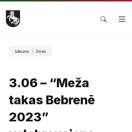
Pāriet
Skip
Skip
uz
to
to
saturu
main
footer
navigation
Sākums
Ziņas
3.06 – “Meža
takas Bebrenē
2023”