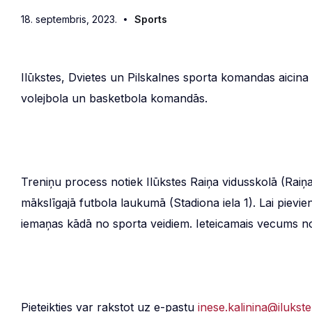
18. septembris, 2023.
Sports
Ilūkstes, Dvietes un Pilskalnes sporta komandas aicina 
volejbola un basketbola komandās.
Treniņu process notiek Ilūkstes Raiņa vidusskolā (Raiņa
mākslīgajā futbola laukumā (Stadiona iela 1). Lai piev
iemaņas kādā no sporta veidiem. Ieteicamais vecums n
Pieteikties var rakstot uz e-pastu
inese.kalinina@ilukste