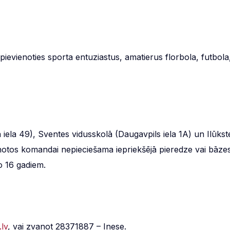
pievienoties sporta entuziastus, amatierus florbola, futbola
 iela 49), Sventes vidusskolā (Daugavpils iela 1A) un Ilūkst
ienotos komandai nepieciešama iepriekšējā pieredze vai bāze
o 16 gadiem.
.lv
, vai zvanot 28371887 – Inese.