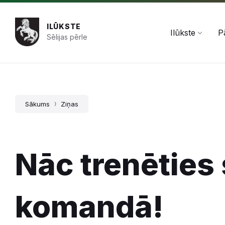
Pāriet
Skip
Skip
+371 654 478 50
pasts@ilukste.lv
uz
to
to
saturu
main
footer
ILŪKSTE
navigation
Ilūkste
P
Sēlijas pērle
Sākums
Ziņas
Nāc trenēties
komandā!