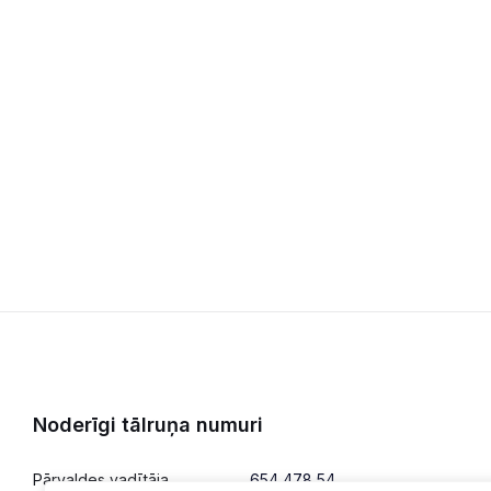
Noderīgi tālruņa numuri
Pārvaldes vadītāja
654 478 54