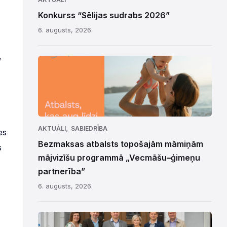
Konkurss “Sēlijas sudrabs 2026”
6. augusts, 2026.
,
,
AKTUĀLI
SABIEDRĪBA
es
Bezmaksas atbalsts topošajām māmiņām
s
mājvizīšu programmā „Vecmāšu–ģimeņu
partnerība”
6. augusts, 2026.