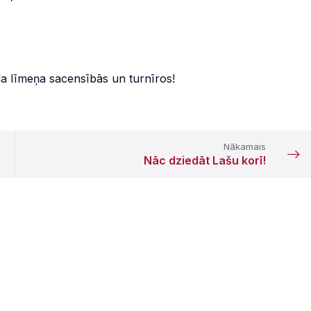
da līmeņa sacensībās un turnīros!
Nākamais
Nāc dziedāt Lašu korī!