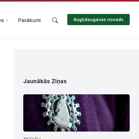
Augšdaugavas novads
ms
Pasākumi
Jaunākās Ziņas
AKTUĀLI