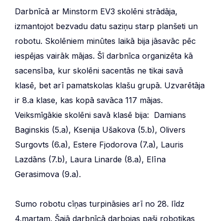
Darbnīcā ar Minstorm EV3 skolēni strādāja,
izmantojot bezvadu datu saziņu starp planšeti un
robotu. Skolēniem minūtes laikā bija jāsavāc pēc
iespējas vairāk mājas. Šī darbnīca organizēta kā
sacensība, kur skolēni sacentās ne tikai savā
klasē, bet arī pamatskolas klašu grupā. Uzvarētāja
ir 8.a klase, kas kopā savāca 117 mājas.
Veiksmīgākie skolēni savā klasē bija: Damians
Baginskis (5.a), Ksenija Ušakova (5.b), Olivers
Surgovts (6.a), Estere Fjodorova (7.a), Lauris
Lazdāns (7.b), Laura Linarde (8.a), Elīna
Gerasimova (9.a).
Sumo robotu cīņas turpināsies arī no 28. līdz
4.martam. Šajā darbnīcā darbojas paši robotikas