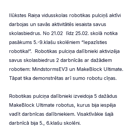
Ilūkstes Raiņa vidusskolas robotikas pulciņš aktīvi
darbojas un savās aktivitātēs iesaista savus
skolasbiedrus. No 21.02 līdz 25.02. skolā notika
pasākums 5.-9.klašu skolēniem “Iepazīsties
robotika!”. Robotikas pulciņa dalībnieki aktivizēja
savus skolasbiedrus 2 darbnīcās ar dažādiem
robotiem: MindstormsEV3 un MakeBlock Ultimate.
Tāpat tika demonstrētas arī sumo robotu cīņas.
Robotikas pulciņa dalībnieki izveidoja 5 dažādus
MakeBlock Ultimate robotus, kurus bija iespēja
vadīt darbnīcas dalībniekiem. Visaktīvākie šajā
darbnīcā bija 5., 6.klašu skolēni.