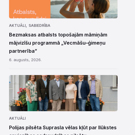
,
AKTUĀLI
SABIEDRĪBA
Bezmaksas atbalsts topošajām māmiņām
mājvizīšu programmā „Vecmāšu–ģimeņu
partnerība”
6. augusts, 2026.
AKTUĀLI
Polijas pilsēta Suprasla vēlas kļūt par Ilūkstes