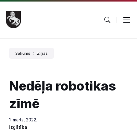
Pāriet
Skip
Skip
uz
to
to
saturu
main
footer
navigation
Sākums
Ziņas
Nedēļa robotikas
zīmē
1. marts, 2022.
Izglītība