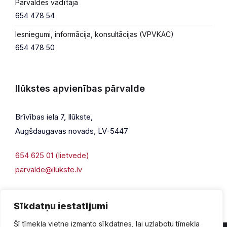
Pārvaldes vadītāja
654 478 54
Iesniegumi, informācija, konsultācijas (VPVKAC)
654 478 50
Ilūkstes apvienības pārvalde
Brīvības iela 7, Ilūkste,
Augšdaugavas novads, LV-5447
654 625 01 (lietvede)
parvalde@ilukste.lv
Sīkdatņu iestatījumi
Šī tīmekļa vietne izmanto sīkdatnes, lai uzlabotu tīmekļa