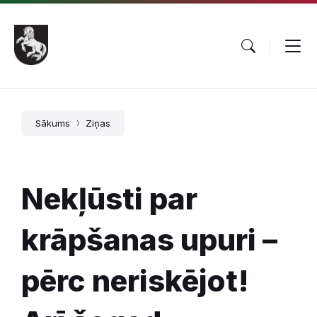
Pāriet
Skip
Skip
uz
to
to
saturu
main
footer
navigation
Sākums
Ziņas
Nekļūsti par
krāpšanas upuri –
pērc neriskējot!