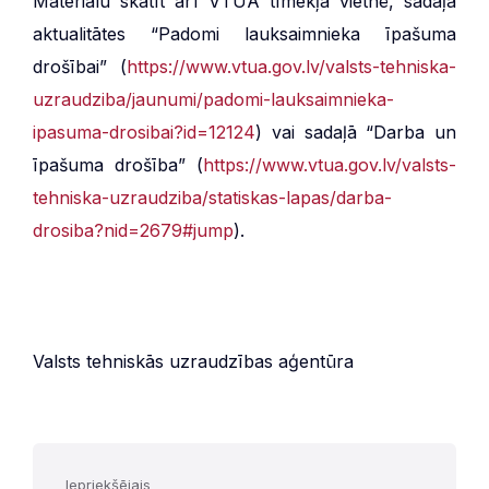
Materiālu skatīt arī VTUA tīmekļa vietnē, sadaļā
aktualitātes “Padomi lauksaimnieka īpašuma
drošībai” (
https://www.vtua.gov.lv/valsts-tehniska-
uzraudziba/jaunumi/padomi-lauksaimnieka-
ipasuma-drosibai?id=12124
) vai sadaļā “Darba un
īpašuma drošība” (
https://www.vtua.gov.lv/valsts-
tehniska-uzraudziba/statiskas-lapas/darba-
drosiba?nid=2679#jump
).
Valsts tehniskās uzraudzības aģentūra
Iepriekšējais