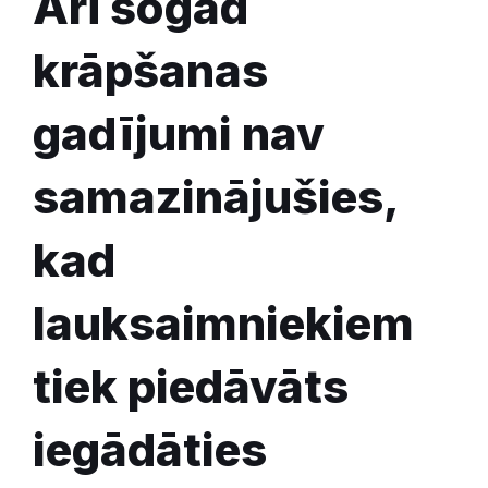
Arī šogad
krāpšanas
gadījumi nav
samazinājušies,
kad
lauksaimniekiem
tiek piedāvāts
iegādāties