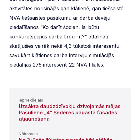
aktivitātes norisinājās gan klātienē, gan tiešsaistē:
NVA tiešsaistes pasākumu ar darba devēju
piedalīšanos “Ko darīt šodien, lai būtu
konkurētspējīgs darba tirgū rīt?” attālināti
skatījušies vairāk nekā 4,3 tūkstoši interesentu,
savukārt klātienes darba interviju simulācijās
piedalījās 275 interesenti 22 NVA filiālēs.
Iepriekšējais
Uzsākta daudzdzīvokļu dzīvojamās mājas
Pašulienē „4” Šēderes pagastā fasādes
atjaunošana
Nākamais
No 3.jūnija Ilūkstes novada bibliotēkās