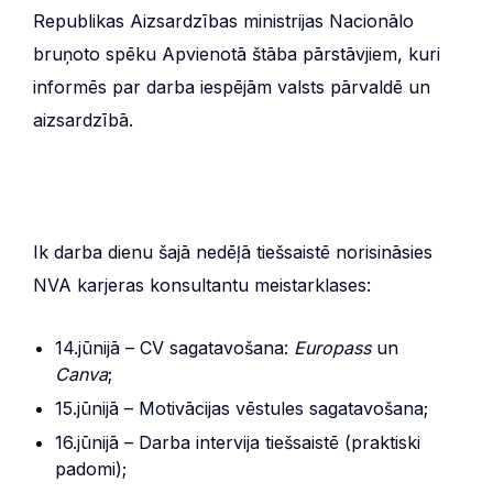
Republikas Aizsardzības ministrijas Nacionālo
bruņoto spēku Apvienotā štāba pārstāvjiem, kuri
informēs par darba iespējām valsts pārvaldē un
aizsardzībā.
Ik darba dienu šajā nedēļā tiešsaistē norisināsies
NVA karjeras konsultantu meistarklases:
14.jūnijā – CV sagatavošana:
Europass
un
Canva
;
15.jūnijā – Motivācijas vēstules sagatavošana;
16.jūnijā – Darba intervija tiešsaistē (praktiski
padomi);