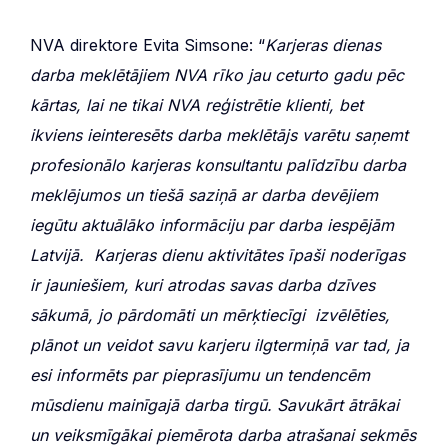
NVA direktore Evita Simsone: “
Karjeras dienas
darba meklētājiem NVA rīko jau ceturto gadu pēc
kārtas, lai ne tikai NVA reģistrētie klienti, bet
ikviens ieinteresēts darba meklētājs varētu saņemt
profesionālo karjeras konsultantu palīdzību darba
meklējumos un tiešā saziņā ar darba devējiem
iegūtu aktuālāko informāciju par darba iespējām
Latvijā. Karjeras dienu aktivitātes īpaši noderīgas
ir jauniešiem, kuri atrodas savas darba dzīves
sākumā, jo pārdomāti un mērķtiecīgi izvēlēties,
plānot un veidot savu karjeru ilgtermiņā var tad, ja
esi informēts par pieprasījumu un tendencēm
mūsdienu mainīgajā darba tirgū. Savukārt ātrākai
un veiksmīgākai piemērota darba atrašanai sekmēs