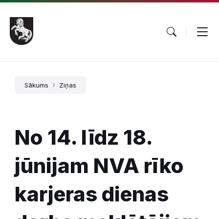
Pāriet
Skip
Skip
uz
to
to
saturu
main
footer
navigation
Sākums
Ziņas
No 14. līdz 18.
jūnijam NVA rīko
karjeras dienas