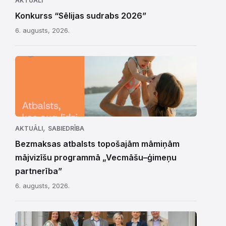
AKTUĀLI
Konkurss “Sēlijas sudrabs 2026”
6. augusts, 2026.
,
AKTUĀLI
SABIEDRĪBA
Bezmaksas atbalsts topošajām māmiņām
mājvizīšu programmā „Vecmāšu–ģimeņu
partnerība”
6. augusts, 2026.