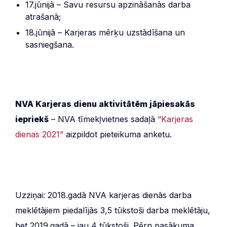
17.jūnijā – Savu resursu apzināšanās darba
atrašanā;
18.jūnijā – Karjeras mērķu uzstādīšana un
sasniegšana.
NVA Karjeras dienu aktivitātēm jāpiesakās
iepriekš
– NVA tīmekļvietnes sadaļā
“Karjeras
dienas 2021”
aizpildot pieteikuma anketu.
Uzziņai: 2018.gadā NVA karjeras dienās darba
meklētājiem piedalījās 3,5 tūkstoši darba meklētāju,
bet 2019.gadā – jau 4 tūkstoši. Pērn pasākuma