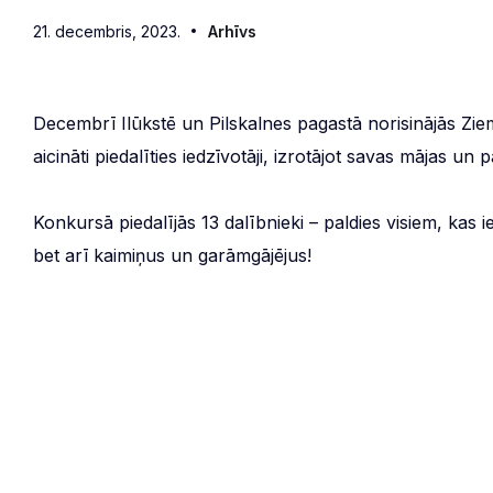
21. decembris, 2023.
Arhīvs
Decembrī Ilūkstē un Pilskalnes pagastā norisinājās Zi
aicināti piedalīties iedzīvotāji, izrotājot savas mājas un
Konkursā piedalījās 13 dalībnieki – paldies visiem, kas i
bet arī kaimiņus un garāmgājējus!