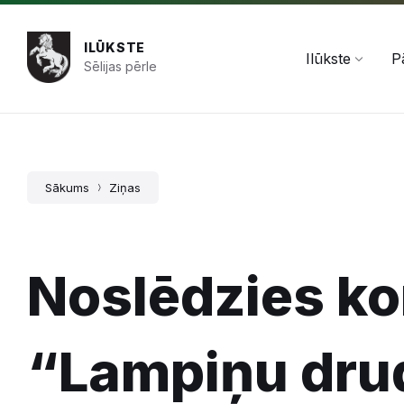
Pāriet
Skip
Skip
+371 654 478 50
pasts@ilukste.lv
uz
to
to
saturu
main
footer
ILŪKSTE
navigation
Ilūkste
P
Sēlijas pērle
Sākums
Ziņas
Noslēdzies k
“Lampiņu dru