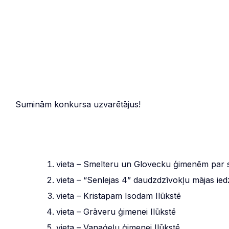
Suminām konkursa uzvarētājus!
vieta – Smelteru un Glovecku ģimenēm par sk
vieta – “Senlejas 4” daudzdzīvokļu mājas ied
vieta – Kristapam Isodam Ilūkstē
vieta – Grāveru ģimenei Ilūkstē
vieta – Vanaģeļu ģimenei Ilūkstē