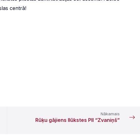
slas centrā!
Nākamais
Rūķu gājiens Ilūkstes PII “Zvaniņš”