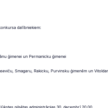
konkursa dalībniekiem:
kšānu ģimenei un Permanicku ģimenei
, Jaseviču, Smagaru, Rakicku, Purvinsku ģimenēm un Vitold
ūkstes pilsētas administrācijas 30. decembrī 20.00