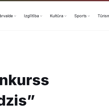
ārvalde
Izglītība
Kultūra
Sports
Tūris
onkurss
dzis”