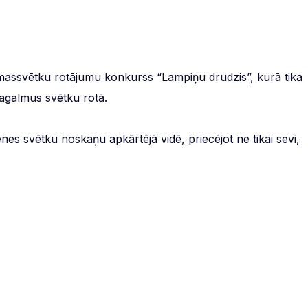
emassvētku rotājumu konkurss “Lampiņu drudzis”, kurā tika
 pagalmus svētku rotā.
enes svētku noskaņu apkārtējā vidē, priecējot ne tikai sevi,