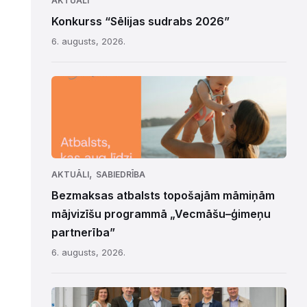
AKTUĀLI
Konkurss “Sēlijas sudrabs 2026”
6. augusts, 2026.
,
AKTUĀLI
SABIEDRĪBA
Bezmaksas atbalsts topošajām māmiņām
mājvizīšu programmā „Vecmāšu–ģimeņu
partnerība”
6. augusts, 2026.