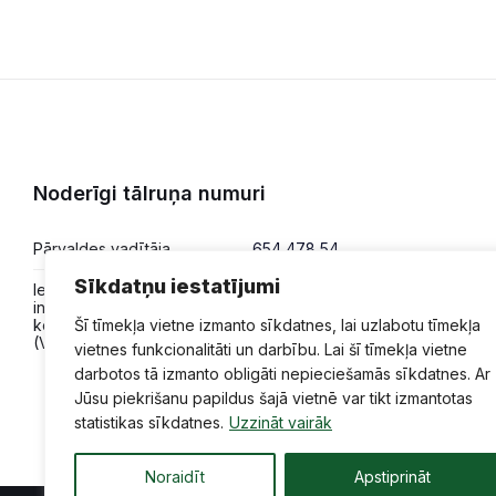
Noderīgi tālruņa numuri
Pārvaldes vadītāja
654 478 54
Sīkdatņu iestatījumi
Iesniegumi,
654 478 50
informācija,
konsultācijas
Šī tīmekļa vietne izmanto sīkdatnes, lai uzlabotu tīmekļa
(VPVKAC)
vietnes funkcionalitāti un darbību. Lai šī tīmekļa vietne
darbotos tā izmanto obligāti nepieciešamās sīkdatnes. Ar
Jūsu piekrišanu papildus šajā vietnē var tikt izmantotas
statistikas sīkdatnes.
Uzzināt vairāk
Noraidīt
Apstiprināt