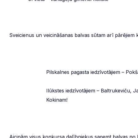
Sveicienus un veicināšanas balvas sūtam arī pārējiem 
Pilskalnes pagasta iedzīvotājiem – Po
Ilūkstes iedzīvotājiem – Baltrukeviču
Kokinam!
Aicinām visus konkursa dalībniekus saņemt balvas no Il