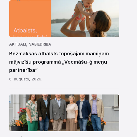
,
AKTUĀLI
SABIEDRĪBA
Bezmaksas atbalsts topošajām māmiņām
mājvizīšu programmā „Vecmāšu–ģimeņu
partnerība”
6. augusts, 2026.