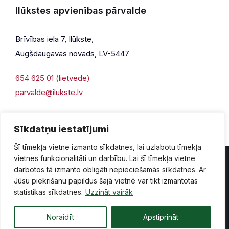
Ilūkstes apvienības pārvalde
Brīvības iela 7, Ilūkste,
Augšdaugavas novads, LV-5447
654 625 01 (lietvede)
parvalde@ilukste.lv
Sīkdatņu iestatījumi
Šī tīmekļa vietne izmanto sīkdatnes, lai uzlabotu tīmekļa
vietnes funkcionalitāti un darbību. Lai šī tīmekļa vietne
darbotos tā izmanto obligāti nepieciešamās sīkdatnes. Ar
Jūsu piekrišanu papildus šajā vietnē var tikt izmantotas
Privātuma politika
Piekļūstamība
Lapas karte
statistikas sīkdatnes.
Uzzināt vairāk
Vecā mājaslapas versija
Noraidīt
Apstiprināt
© 2026 Ilūkste, publicētā satura visas tiesības aizsargātas.