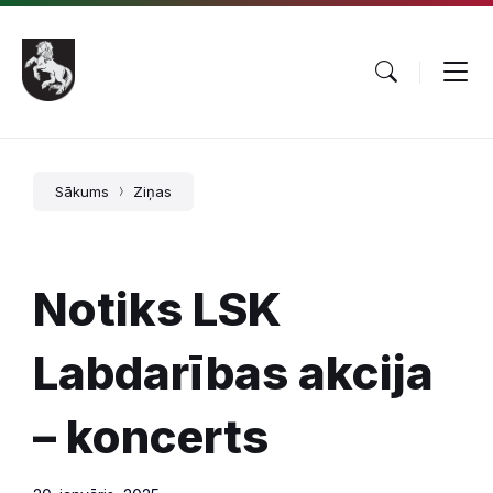
Pāriet
Skip
Skip
uz
to
to
saturu
main
footer
navigation
Sākums
Ziņas
Notiks LSK
Labdarības akcija
– koncerts