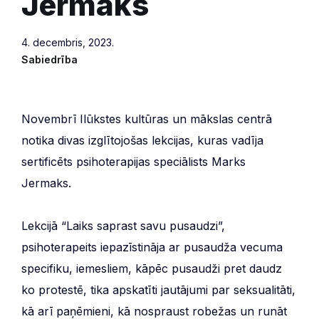
Jermaks
4. decembris, 2023.
Sabiedrība
Novembrī Ilūkstes kultūras un mākslas centrā
notika divas izglītojošas lekcijas, kuras vadīja
sertificēts psihoterapijas speciālists Marks
Jermaks.
Lekcijā “Laiks saprast savu pusaudzi”,
psihoterapeits iepazīstināja ar pusaudža vecuma
specifiku, iemesliem, kāpēc pusaudži pret daudz
ko protestē, tika apskatīti jautājumi par seksualitāti,
kā arī paņēmieni, kā nospraust robežas un runāt