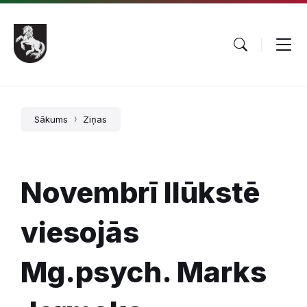
Pāriet
Skip
Skip
uz
to
to
saturu
main
footer
navigation
Sākums
Ziņas
Novembrī Ilūkstē
viesojās
Mg.psych. Marks