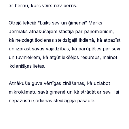
ar bērnu, kurš vairs nav bērns.
Otrajā lekcijā “Laiks sev un ģimenei” Marks
Jermaks atnākušajiem stāstīja par paņēmieniem,
kā neizdegt šodienas steidzīgajā ikdienā, kā atpazīst
un izprast savas vajadzības, kā parūpēties par sevi
un tuviniekiem, kā atgūt iekšējos resursus, mainot
ikdienišķas lietas.
Atnākušie guva vērtīgas zināšanas, kā uzlabot
mikroklimatu savā ģimenē un kā strādāt ar sevi, lai
nepazustu šodienas steidzīgajā pasaulē.