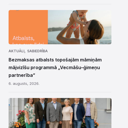
,
AKTUĀLI
SABIEDRĪBA
Bezmaksas atbalsts topošajām māmiņām
mājvizīšu programmā „Vecmāšu–ģimeņu
partnerība”
6. augusts, 2026.