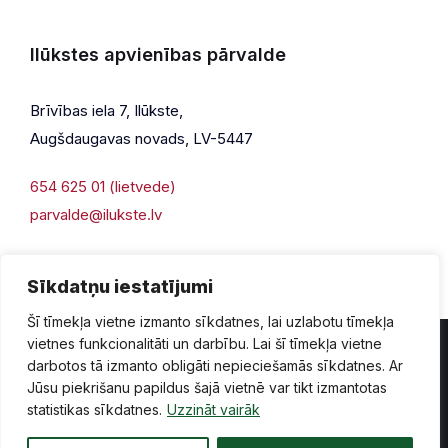
Ilūkstes apvienības pārvalde
Brīvības iela 7, Ilūkste,
Augšdaugavas novads, LV-5447
654 625 01 (lietvede)
parvalde@ilukste.lv
Sīkdatņu iestatījumi
Šī tīmekļa vietne izmanto sīkdatnes, lai uzlabotu tīmekļa
vietnes funkcionalitāti un darbību. Lai šī tīmekļa vietne
darbotos tā izmanto obligāti nepieciešamās sīkdatnes. Ar
Jūsu piekrišanu papildus šajā vietnē var tikt izmantotas
Privātuma politika
Piekļūstamība
Lapas karte
statistikas sīkdatnes.
Uzzināt vairāk
Vecā mājaslapas versija