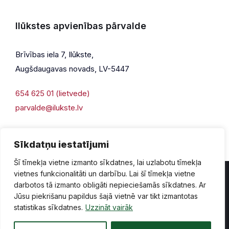
Ilūkstes apvienības pārvalde
Brīvības iela 7, Ilūkste,
Augšdaugavas novads, LV-5447
654 625 01 (lietvede)
parvalde@ilukste.lv
Sīkdatņu iestatījumi
Šī tīmekļa vietne izmanto sīkdatnes, lai uzlabotu tīmekļa
vietnes funkcionalitāti un darbību. Lai šī tīmekļa vietne
darbotos tā izmanto obligāti nepieciešamās sīkdatnes. Ar
Jūsu piekrišanu papildus šajā vietnē var tikt izmantotas
Privātuma politika
Piekļūstamība
Lapas karte
statistikas sīkdatnes.
Uzzināt vairāk
Vecā mājaslapas versija