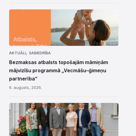
,
AKTUĀLI
SABIEDRĪBA
Bezmaksas atbalsts topošajām māmiņām
mājvizīšu programmā „Vecmāšu–ģimeņu
partnerība”
6. augusts, 2026.