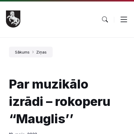
Pāriet
Skip
Skip
uz
to
to
saturu
main
footer
navigation
Sākums
Ziņas
Par muzikālo
izrādi – rokoperu
“Mauglis’’