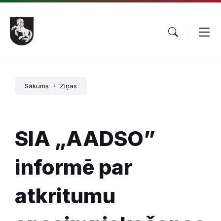
Pāriet
Skip
Skip
uz
to
to
saturu
main
footer
navigation
Sākums
Ziņas
SIA „AADSO”
informē par
atkritumu