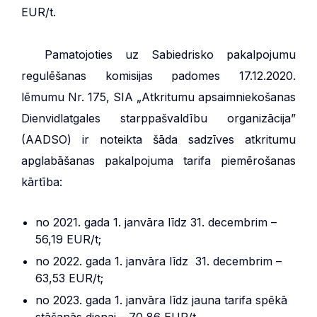
EUR/t.
***
Pamatojoties uz Sabiedrisko pakalpojumu
regulēšanas komisijas padomes 17.12.2020.
lēmumu Nr. 175, SIA „Atkritumu apsaimniekošanas
Dienvidlatgales starppašvaldību organizācija”
(AADSO) ir noteikta šāda sadzīves atkritumu
apglabāšanas pakalpojuma tarifa piemērošanas
kārtība:
no 2021. gada 1. janvāra līdz 31. decembrim –
56,19 EUR/t;
no 2022. gada 1. janvāra līdz 31. decembrim –
63,53 EUR/t;
no 2023. gada 1. janvāra līdz jauna tarifa spēkā
stāšanās dienai – 70,86 EUR/t.