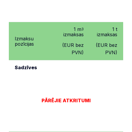
1 m
1 t
3
izmaksas
izmaksas
Izmaksu
pozīcijas
(EUR bez
(EUR bez
PVN)
PVN)
Sadzīves
atkritumu
savākšana,
8,02
61,68
pārvadāšana,
uzglabāšana
PĀRĒJIE ATKRITUMI
Sadzīves
atkritumu
7,30
56,19
apglabāšana
(ar DRN)