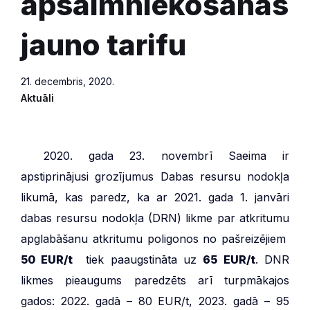
apsaimniekošanas
jauno tarifu
21. decembris, 2020.
Aktuāli
***
2020. gada 23. novembrī Saeima ir
apstiprinājusi grozījumus Dabas resursu nodokļa
likumā, kas paredz, ka ar 2021. gada 1. janvāri
dabas resursu nodokļa (DRN) likme par atkritumu
apglabāšanu atkritumu poligonos no pašreizējiem
50 EUR/t
tiek paaugstināta uz
65 EUR/t
. DNR
likmes pieaugums paredzēts arī turpmākajos
gados: 2022. gadā – 80 EUR/t, 2023. gadā – 95