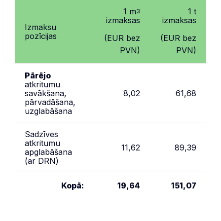
Kopā:
15,32
117,87
1 m
1 t
3
izmaksas
izmaksas
Izmaksu
pozīcijas
(EUR bez
(EUR bez
PVN)
PVN)
Pārējo
atkritumu
savākšana,
8,02
61,68
pārvadāšana,
uzglabāšana
Sadzīves
atkritumu
11,62
89,39
apglabāšana
(ar DRN)
Kopā:
19,64
151,07