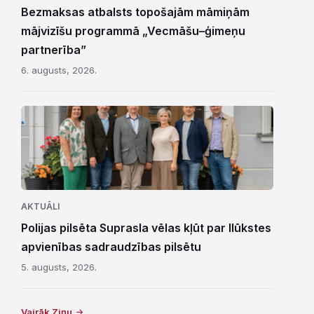
Bezmaksas atbalsts topošajām māmiņām
mājvizīšu programmā „Vecmāšu–ģimeņu
partnerība”
6. augusts, 2026.
AKTUĀLI
Polijas pilsēta Suprasla vēlas kļūt par Ilūkstes
apvienības sadraudzības pilsētu
5. augusts, 2026.
Vairāk Ziņu