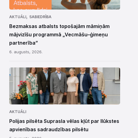
,
AKTUĀLI
SABIEDRĪBA
Bezmaksas atbalsts topošajām māmiņām
mājvizīšu programmā „Vecmāšu–ģimeņu
partnerība”
6. augusts, 2026.
AKTUĀLI
Polijas pilsēta Suprasla vēlas kļūt par Ilūkstes
apvienības sadraudzības pilsētu