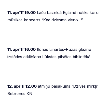
11. aprīlī 19.00
Lašu baznīcā Eglainē notiks koru
mūzikas koncerts “Kad dziesma vieno…”
11. aprīlī 16.00
Ilonas Linartes-Ružas gleznu
izstādes atklāšana Ilūkstes pilsētas bibliotēkā.
12. aprīlī 12.00
atmiņu pasākums “Dzīves mirkļi”
Bebrenes KN.