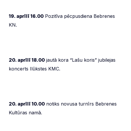
19. aprīlī 16.00
Pozitīva pēcpusdiena Bebrenes
KN.
20. aprīlī 18.00
jautā kora “Lašu koris” jubilejas
koncerts Ilūkstes KMC.
20. aprīlī 10.00
notiks novusa turnīrs Bebrenes
Kultūras namā.