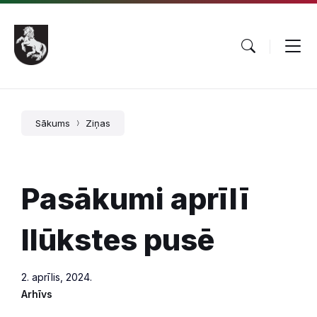
Pāriet
Skip
Skip
uz
to
to
saturu
main
footer
navigation
Sākums
Ziņas
Pasākumi aprīlī
Ilūkstes pusē
2. aprīlis, 2024.
Arhīvs