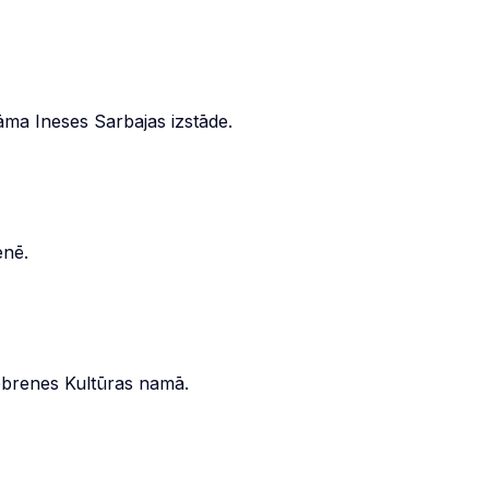
āma Ineses Sarbajas izstāde.
enē.
Bebrenes Kultūras namā.