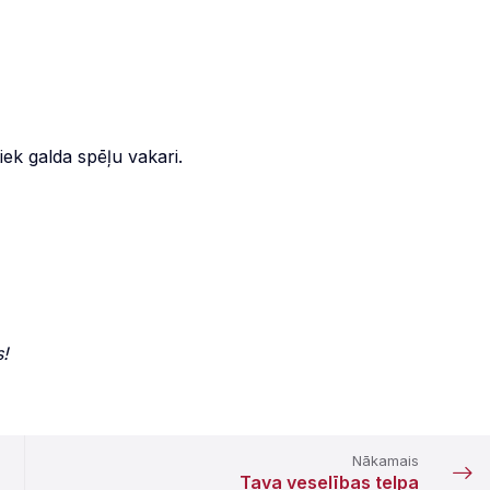
k galda spēļu vakari.
s!
Nākamais
Tava veselības telpa