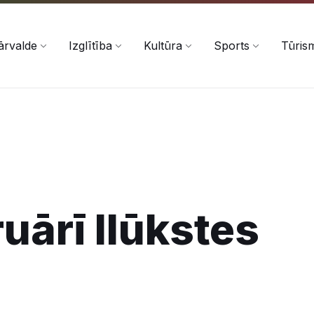
ārvalde
Izglītība
Kultūra
Sports
Tūris
uārī Ilūkstes