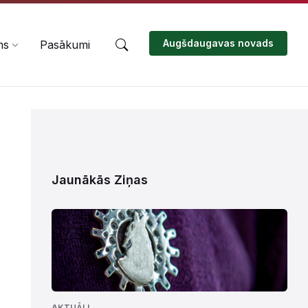
Augšdaugavas novads
ms
Pasākumi
Jaunākās Ziņas
AKTUĀLI