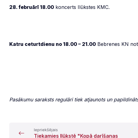
28. februārī 18.00
koncerts Ilūkstes KMC.
Katru ceturtdienu no 18.00 – 21.00
Bebrenes KN notie
Pasākumu saraksts regulāri tiek atjaunots un papildināt
Iepriekšējais
Tiekamies Ilūkstē "Kopā darīšanas