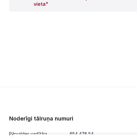
vieta"
Noderīgi tālruņa numuri
Pārvaldes vadītāja
654 478 54