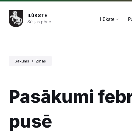
Pāriet
Skip
Skip
+371 654 478 50
pasts@ilukste.lv
uz
to
to
saturu
main
footer
ILŪKSTE
navigation
Ilūkste
P
Sēlijas pērle
Sākums
Ziņas
Pasākumi febr
pusē