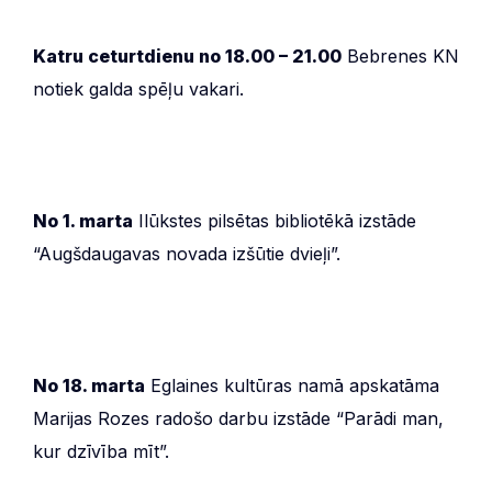
Katru ceturtdienu no 18.00 – 21.00
Bebrenes KN
notiek galda spēļu vakari.
No 1. marta
Ilūkstes pilsētas bibliotēkā izstāde
“Augšdaugavas novada izšūtie dvieļi”.
No 18. marta
Eglaines kultūras namā apskatāma
Marijas Rozes radošo darbu izstāde “Parādi man,
kur dzīvība mīt”.