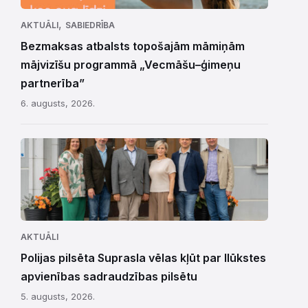
,
AKTUĀLI
SABIEDRĪBA
Bezmaksas atbalsts topošajām māmiņām
mājvizīšu programmā „Vecmāšu–ģimeņu
partnerība”
6. augusts, 2026.
AKTUĀLI
Polijas pilsēta Suprasla vēlas kļūt par Ilūkstes
apvienības sadraudzības pilsētu
5. augusts, 2026.