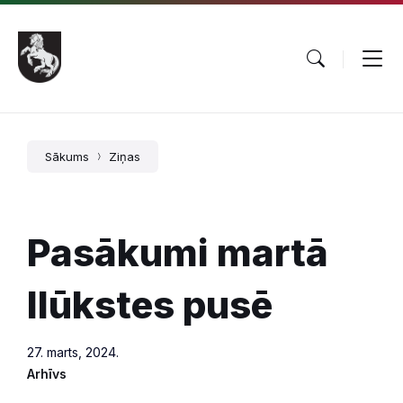
Pāriet
Skip
Skip
uz
to
to
saturu
main
footer
navigation
Sākums
Ziņas
Pasākumi martā
Ilūkstes pusē
27. marts, 2024.
Arhīvs